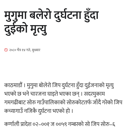
कक्षा १२ को मौका परीक्षाको नतिजा सार्वजनिक
मुगुमा बलेरो दुर्घटना हुँदा
दुईको मृत्यु
माताकाे नाममा गलत गतिविधि गर्ने थापा प्रहरी नि
२०८० चैत्र १४ गते, बुधबार
काठमाडौं । मुगुमा बोलेरो जिप दुर्घटना हुँदा दुईजनाको मृत्यु
नेपालगञ्जमा पर्खाल भत्किँदा दुई मजदुरको मृत्यु
भएको छ भने चारजना घाइते भएका छन् । सदरमुकाम
गमगढीबाट सोरु गाउँपालिकाको सोरुकोटतर्फ जाँदै गरेको जिप
कच्यागाउँ नजिकै दुर्घटना भएको हो ।
कर्णाली प्रादेश ०२–००१ ज ००५९ नम्बरको सो जिप सोरु–६