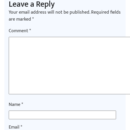
Leave a Reply
Your email address will not be published.
Required fields
अर्जुन चन्द्रको ‘संवेदनाका प्रतिध्वनि’ मुक्तकसङ्ग्
are marked
*
Comment
*
‘दुर्गा’ निर्माण गर्दै सम्राट
Name
*
चलचित्र ‘माया भनेकै यस्तो होला’को शीर्ष गीत 
Email
*