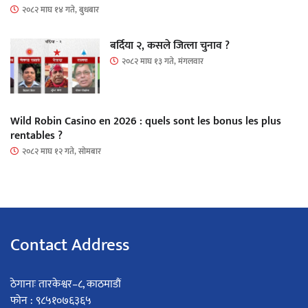
२०८२ माघ १४ गते, बुधबार
बर्दिया २, कसले जित्ला चुनाव ?
२०८२ माघ १३ गते, मंगलवार
Wild Robin Casino en 2026 : quels sont les bonus les plus
rentables ?
२०८२ माघ १२ गते, सोमबार
Contact Address
ठेगानाः तारकेश्वर–८, काठमाडौं
फोन : ९८५१०७६३६५