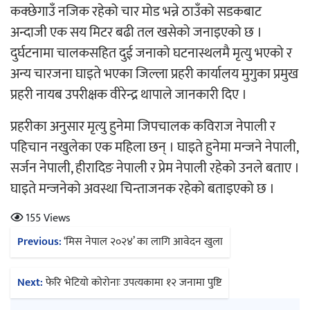
कक्छेगाउँ नजिक रहेको चार मोड भन्ने ठाउँको सडकबाट
‘ईयुमा डट कम’ले बुधबारदेखि आफ्नो औपचारिक 
अन्दाजी एक सय मिटर बढी तल खसेको जनाइएको छ ।
सञ्चालनमा
दुर्घटनामा चालकसहित दुई जनाको घटनास्थलमै मृत्यु भएको र
अन्य चारजना घाइते भएका जिल्ला प्रहरी कार्यालय मुगुका प्रमुख
प्रहरी नायब उपरीक्षक वीरेन्द्र थापाले जानकारी दिए ।
प्रहरीका अनुसार मृत्यु हुनेमा जिपचालक कविराज नेपाली र
हलमा छैन ‘गौँथली’को टिकट
पहिचान नखुलेका एक महिला छन् । घाइते हुनेमा मन्जने नेपाली,
सर्जन नेपाली, हीरादिङ नेपाली र प्रेम नेपाली रहेको उनले बताए ।
घाइते मन्जनेको अवस्था चिन्ताजनक रहेको बताइएको छ ।
155 Views
Post
Previous:
‘मिस नेपाल २०२४’ का लागि आवेदन खुला
‘आइतबारको अफिस’ को परिचर्चा सम्पन्न
navigation
Next:
फेरि भेटियो कोरोनाः उपत्यकामा १२ जनामा पुष्टि