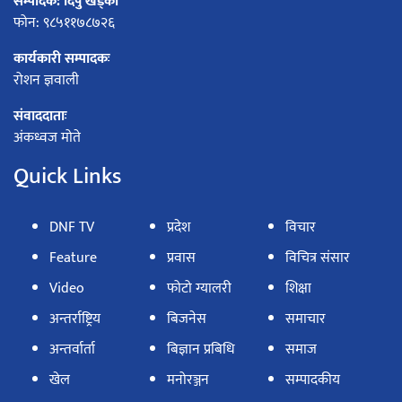
सम्पादक: दिपु खड्का
फोन: ९८५११७८७२६
कार्यकारी सम्पादकः
रोशन ज्ञवाली
संवाददाताः
अंकध्वज मोते
Quick Links
DNF TV
प्रदेश
विचार
Feature
प्रवास
विचित्र संसार
Video
फोटो ग्यालरी
शिक्षा
अन्तर्राष्ट्रिय
बिजनेस
समाचार
अन्तर्वार्ता
बिज्ञान प्रबिधि
समाज
खेल
मनोरञ्जन
सम्पादकीय