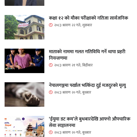
कक्षा १२ को मौका परीक्षाको नतिजा सार्वजनिक
२०८३ श्रावण २२ गते, शुक्रबार
माताकाे नाममा गलत गतिविधि गर्ने थापा प्रहरी
नियन्त्रणमा
२०८३ श्रावण २१ गते, बिहीबार
नेपालगञ्जमा पर्खाल भत्किँदा दुई मजदुरको मृत्यु
२०८३ श्रावण २० गते, बुधबार
‘ईयुमा डट कम’ले बुधबारदेखि आफ्नो औपचारिक
सेवा सञ्चालनमा
२०८३ श्रावण २० गते, बुधबार