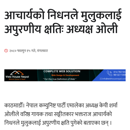
सार्वजनिक
आचार्यको निधनले मुलुकलाई
अपुरणीय क्षतिः अध्यक्ष ओली
माताकाे नाममा गलत गतिविधि गर्ने थापा प्रहरी
२०८० फाल्गुन १५ गते, मंगलवार
नियन्त्रणमा
नेपालगञ्जमा पर्खाल भत्किँदा दुई मजदुरको मृत्यु
काठमाडौँ। नेपाल कम्युनिष्ट पार्टी एमालेका अध्यक्ष केपी शर्मा
ओलीले वरिष्ठ गायक तथा सङ्गीतकार भक्तराज आचार्यको
निधनले मुलुकलाई अपुरणीय क्षति पुगेको बताएका छन् ।