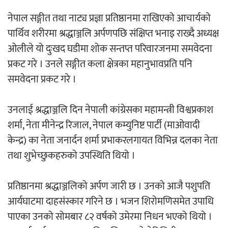
‘ईयुमा डट कम’ले बुधबारदेखि आफ्नो
नेपाल सङ्गीत तथा नाट्य प्रज्ञा प्रतिष्ठानमा राखिएको आचार्यको
औपचारिक सेवा सञ्चालनमा
पार्थिव शरीरमा श्रद्धाञ्जलि अर्पणपछि संक्षिप्त भनाइ राख्दै अध्यक्ष
ओलीले यो दुःखद घडीमा शोक सन्तप्त परिवारजनमा समवेदना
प्रकट गरे । उनले सङ्गीत कला क्षेत्रका महानुभावप्रति पनि
समवेदना प्रकट गरे ।
हलमा छैन ‘गौँथली’को टिकट
उनलाई श्रद्धाञ्जलि दिन नेपाली कांग्रेसका महामन्त्री विश्वप्रकाश
शर्मा, नेता मीनेन्द्र रिजाल, नेपाल कम्युनिष्ट पार्टी (माओवादी
केन्द्र) का नेता जनार्दन शर्मा प्रभाकरलगायत विभिन्न दलका नेता
तथा शुभेच्छुकहरुको उपस्थिति थियो ।
‘आइतबारको अफिस’ को परिचर्चा सम्पन्न
प्रतिष्ठानमा श्रद्धाञ्जलिको अर्पण जारी छ । उनको आजै पशुपति
आर्यघाटमा दाहसंस्कार गरिने छ । भजन शिरोमणिसमेत उपाधि
पाएका उनको सोमबार ८२ वर्षको उमेरमा निधन भएको थियो ।