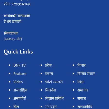
फोन: ९८५११७८७२६
कार्यकारी सम्पादकः
रोशन ज्ञवाली
संवाददाताः
अंकध्वज मोते
Quick Links
DNF TV
प्रदेश
विचार
Feature
प्रवास
विचित्र संसार
Video
फोटो ग्यालरी
शिक्षा
अन्तर्राष्ट्रिय
बिजनेस
समाचार
अन्तर्वार्ता
बिज्ञान प्रबिधि
समाज
खेल
मनोरञ्जन
सम्पादकीय