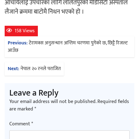
आचार्यलाई उपचारका लागि ललितपुरको मेडिसिटी अस्पताल
लैजाने क्रममा बाटोमै निधन भएको हो ।
अर्जुन चन्द्रको ‘संवेदनाका प्रतिध्वनि’
मुक्तकसङ्ग्रह लोकार्पण
158 Views
Post
Previous:
टेरामक्स अनुसन्धान अन्तिम चरणमा पुगेको छ, छिट्टै रिजल्ट
navigation
आउँछ
‘दुर्गा’ निर्माण गर्दै सम्राट
Next:
नेपाल २० रनले पराजित
Leave a Reply
Your email address will not be published.
Required fields
are marked
*
चलचित्र ‘माया भनेकै यस्तो होला’को शीर्ष गीत
Comment
*
सार्वजनिक