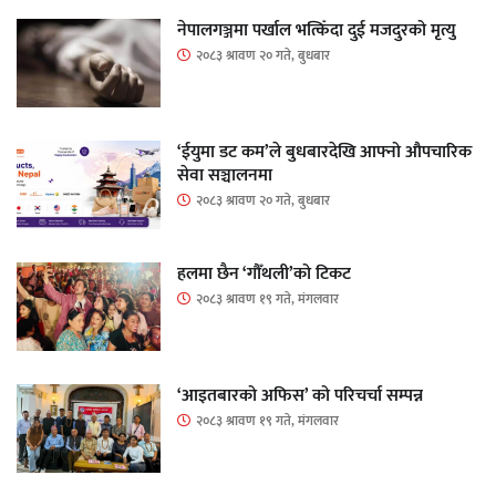
नेपालगञ्जमा पर्खाल भत्किँदा दुई मजदुरको मृत्यु
२०८३ श्रावण २० गते, बुधबार
‘ईयुमा डट कम’ले बुधबारदेखि आफ्नो औपचारिक
सेवा सञ्चालनमा
२०८३ श्रावण २० गते, बुधबार
हलमा छैन ‘गौँथली’को टिकट
२०८३ श्रावण १९ गते, मंगलवार
‘आइतबारको अफिस’ को परिचर्चा सम्पन्न
२०८३ श्रावण १९ गते, मंगलवार