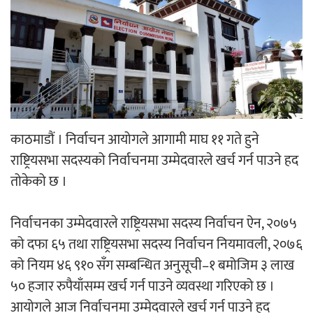
‘ईयुमा डट कम’ले बुधबारदेखि आफ्नो
औपचारिक सेवा सञ्चालनमा
हलमा छैन ‘गौँथली’को टिकट
काठमाडौं । निर्वाचन आयोगले आगामी माघ ११ गते हुने
राष्ट्रियसभा सदस्यको निर्वाचनमा उम्मेदवारले खर्च गर्न पाउने हद
तोकेको छ ।
निर्वाचनका उम्मेदवारले राष्ट्रियसभा सदस्य निर्वाचन ऐन, २०७५
‘आइतबारको अफिस’ को परिचर्चा सम्पन्न
को दफा ६५ तथा राष्ट्रियसभा सदस्य निर्वाचन नियमावली, २०७६
को नियम ४६ ९१० सँग सम्बन्धित अनुसूची–१ बमोजिम ३ लाख
५० हजार रुपैयाँसम्म खर्च गर्न पाउने व्यवस्था गरिएको छ ।
आयोगले आज निर्वाचनमा उम्मेदवारले खर्च गर्न पाउने हद