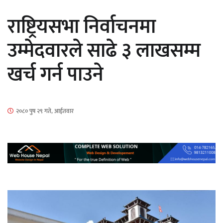
सार्वजनिक
राष्ट्रियसभा निर्वाचनमा
उम्मेदवारले साढे ३ लाखसम्म
खर्च गर्न पाउने
माताकाे नाममा गलत गतिविधि गर्ने थापा प्रहरी
नियन्त्रणमा
२०८० पुष २९ गते, आईतवार
नेपालगञ्जमा पर्खाल भत्किँदा दुई मजदुरको मृत्यु