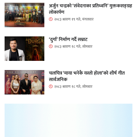
अर्जुन चन्द्रको ‘संवेदनाका प्रतिध्वनि’ मुक्तकसङ्ग्रह
लोकार्पण
२०८३ श्रावण १९ गते, मंगलवार
‘दुर्गा’ निर्माण गर्दै सम्राट
२०८३ श्रावण १८ गते, सोमबार
चलचित्र ‘माया भनेकै यस्तो होला’को शीर्ष गीत
सार्वजनिक
२०८३ श्रावण १८ गते, सोमबार