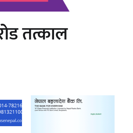
रोड तत्काल
काठमाडौं युथ कन्क्लेभ २०२६ भव्यताका
साथ सम्पन्न