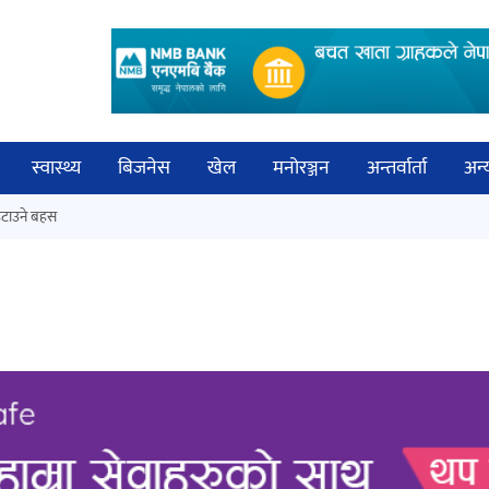
स्वास्थ्य
बिजनेस
खेल
मनोरञ्जन
अन्तर्वार्ता
अन्
विच
टाउने बहस
नेपालगञ्जमा पर्खाल भत्किँदा दुई मजदुरको
बिज्
मृत्यु
साह
‘आइतबारको अफिस’ को परिचर्चा सम्पन्न