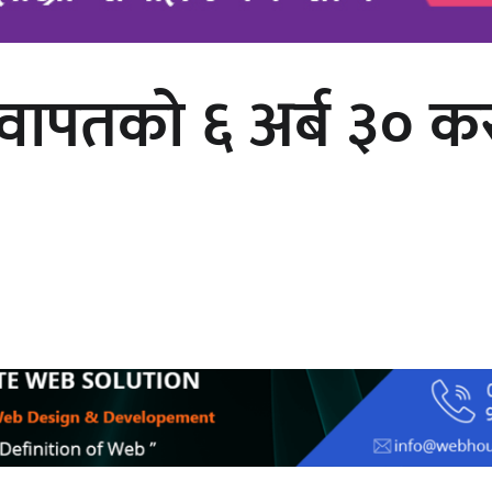
 वापतको ६ अर्ब ३० क
चलचित्र ‘माया भनेकै यस्तो होला’को शीर्ष
गीत सार्वजनिक