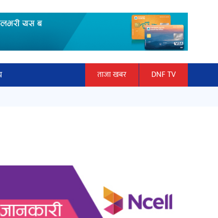
य
ताजा खबर
DNF TV
ार
‘ईयुमा डट कम’ले बुधबारदेखि आफ्नो
ञान प्रबिधि
औपचारिक सेवा सञ्चालनमा
ित्य
अर्जुन चन्द्रको ‘संवेदनाका प्रतिध्वनि’
मुक्तकसङ्ग्रह लोकार्पण