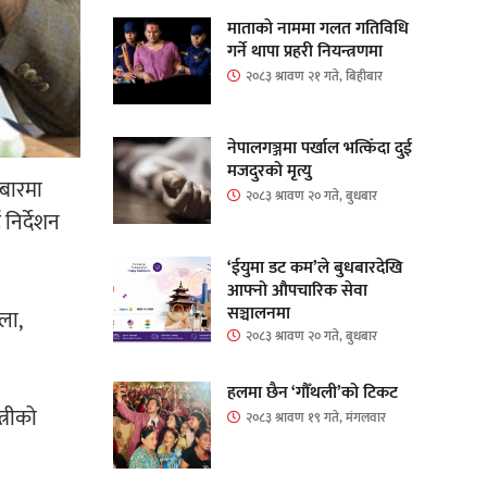
माताकाे नाममा गलत गतिविधि
गर्ने थापा प्रहरी नियन्त्रणमा
२०८३ श्रावण २१ गते, बिहीबार
नेपालगञ्जमा पर्खाल भत्किँदा दुई
मजदुरको मृत्यु
रबारमा
२०८३ श्रावण २० गते, बुधबार
निर्देशन
‘ईयुमा डट कम’ले बुधबारदेखि
आफ्नो औपचारिक सेवा
सञ्चालनमा
ला,
२०८३ श्रावण २० गते, बुधबार
हलमा छैन ‘गौँथली’को टिकट
्रीको
२०८३ श्रावण १९ गते, मंगलवार