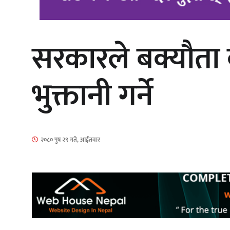
सरकारले बक्यौता
‘दुर्गा’ निर्माण गर्दै सम्राट
भुक्तानी गर्ने
गीति एल्बम ‘जागृति’ लोकार्पण
२०८० पुष २९ गते, आईतवार