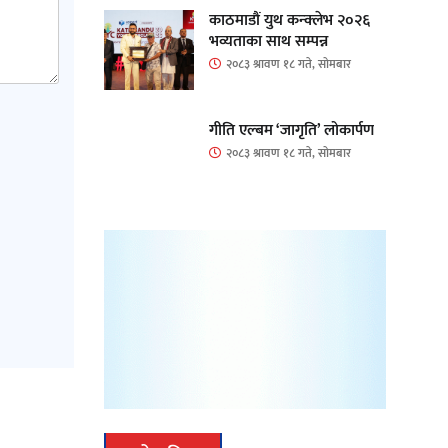
काठमाडौं युथ कन्क्लेभ २०२६
भव्यताका साथ सम्पन्न
२०८३ श्रावण १८ गते, सोमबार
गीति एल्बम ‘जागृति’ लोकार्पण
२०८३ श्रावण १८ गते, सोमबार