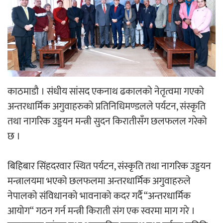
‘ईयुमा डट कम’ले बुधबारदेखि आफ्नो
औपचारिक सेवा सञ्चालनमा
काठमाडौ । संधीय सांसद एकनाथ ढकालको नेतृत्वमा गएको
हलमा छैन ‘गौँथली’को टिकट
अन्तरधार्मिक अगुवाहरुको प्रतिनिधिमण्डलले पर्यटन, संस्कृति
तथा नागरिक उड्डयन मन्त्री सुदन किरातीसँग छलफलल गरेको
छ ।
बिहिबार सिंहदरवार स्थित पर्यटन, संस्कृति तथा नागरिक उड्डयन
‘आइतबारको अफिस’ को परिचर्चा सम्पन्न
मन्त्रालयमा भएको छलफलमा अन्तरधार्मिक अगुवाहरुले
नेपालको संविधानको भावनाको कदर गर्दै “अन्तरधार्मिक
आयोग“ गठन गर्न मन्त्री किराती संग एक स्वरमा माग गरे ।