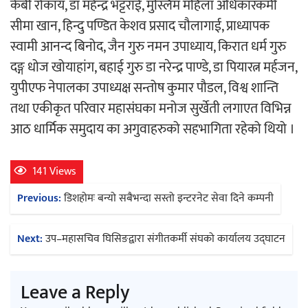
केबी रोकाय, डा महेन्द्र भट्टराई, मुस्लिम महिला अधिकारकर्मी
सीमा खान, हिन्दु पण्डित केशव प्रसाद चौलागाई, प्राध्यापक
स्वामी आनन्द बिनोद, जैन गुरु नमन उपाध्याय, किरात धर्म गुरु
दङ्ग धोज खोयाहांग, बहाई गुरु डा नरेन्द्र पाण्डे, डा पियारत्न मर्हजन,
युपीएफ नेपालका उपाध्यक्ष सन्तोष कुमार पौडल, विश्व शान्ति
तथा एकीकृत परिवार महासंघका मनोज सुर्खेती लगाएत विभिन्न
आठ धार्मिक समुदाय का अगुवाहरुको सहभागिता रहेको थियो ।
141 Views
Post
Previous:
डिशहोमः बन्यो सबैभन्दा सस्तो इन्टरनेट सेवा दिने कम्पनी
navigation
Next:
उप–महासचिव घिसिङद्वारा संगीतकर्मी संघको कार्यालय उद्घाटन
Leave a Reply