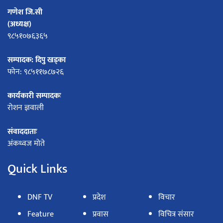
गणेश जि.सी
(अध्यक्ष)
९८५१०७६३६५
सम्पादक: दिपु खड्का
फोन: ९८५११७८७२६
कार्यकारी सम्पादकः
रोशन ज्ञवाली
संवाददाताः
अंकध्वज मोते
Quick Links
DNF TV
प्रदेश
विचार
Feature
प्रवास
विचित्र संसार