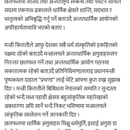
छलफलमा सांसद तथा अन्तराष्ट्रिय सम्बन्ध तथा पर्यटन समिति
सदस्य एकनाथ ढकालले धार्मिक क्षेत्रले शान्ति, सदभाव र
अर्जुन चन्द्रको ‘संवेदनाका प्रतिध्वनि’
भातृत्वको अभिबृद्धि गर्नु पर्ने बताउदै अन्तरधार्मिक आयोगको
मुक्तकसङ्ग्रह लोकार्पण
अपरिहार्यतामाथि भएको बताए ।
मन्त्री किरातीले आफु देशका सबै धर्म संस्कृतिको हकहितको
पक्षमा रहेको बताउदै मन्त्रालयले अन्तरधार्मिक अगुवाहरुसंग
निरन्तर छलफल गर्ने तथा अन्तरधार्मिक आयोग गठनमा
‘दुर्गा’ निर्माण गर्दै सम्राट
सकारात्मक रहेको बताउदै प्रतिनिधिमण्डललाइ प्रधानमन्त्री
पुष्पकमल दाहाल “प्रचण्ड“ लाई भेटि आफ्ना कुरा राख्न सुझाब
दिए । मन्त्री किरातीले बिबिधता नेपालको सम्पति र सुन्दरता
रहेको भन्दै मध्य पहाडी क्षेत्रमा बहुसांकृतिक महारेखाको
अबधारणा अघि सार्ने भन्दै निकट भविष्यमा मन्त्रालयले
चलचित्र ‘माया भनेकै यस्तो होला’को शीर्ष गीत
सांकृतिक सम्लेलन गर्ने जानकारी दिए ।
सार्वजनिक
छलफलमा धार्मिक अगुवाहरु भिक्षु धर्ममुर्ति, इशाई अगुवा डा