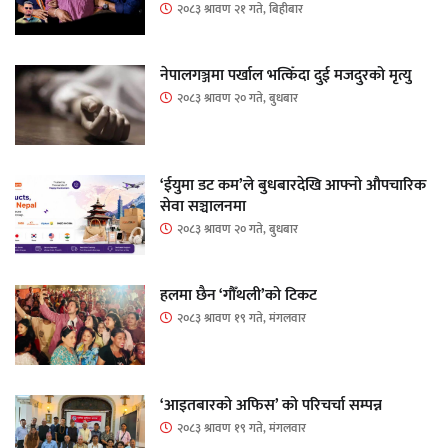
२०८३ श्रावण २१ गते, बिहीबार
नेपालगञ्जमा पर्खाल भत्किँदा दुई मजदुरको मृत्यु
२०८३ श्रावण २० गते, बुधबार
‘ईयुमा डट कम’ले बुधबारदेखि आफ्नो औपचारिक
सेवा सञ्चालनमा
२०८३ श्रावण २० गते, बुधबार
हलमा छैन ‘गौँथली’को टिकट
२०८३ श्रावण १९ गते, मंगलवार
‘आइतबारको अफिस’ को परिचर्चा सम्पन्न
२०८३ श्रावण १९ गते, मंगलवार