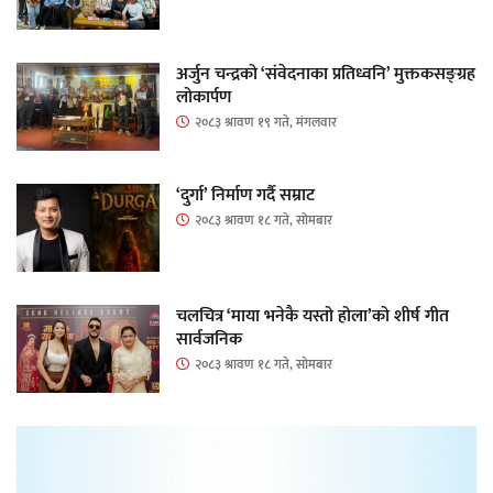
अर्जुन चन्द्रको ‘संवेदनाका प्रतिध्वनि’ मुक्तकसङ्ग्रह
लोकार्पण
२०८३ श्रावण १९ गते, मंगलवार
‘दुर्गा’ निर्माण गर्दै सम्राट
२०८३ श्रावण १८ गते, सोमबार
चलचित्र ‘माया भनेकै यस्तो होला’को शीर्ष गीत
सार्वजनिक
२०८३ श्रावण १८ गते, सोमबार