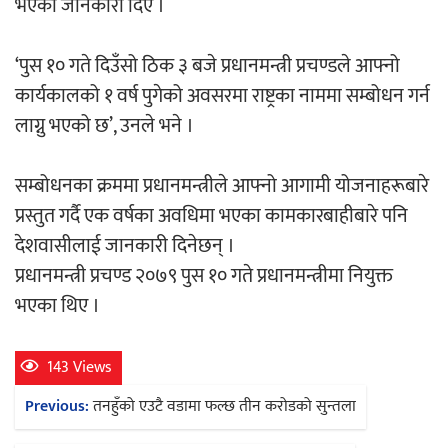
भएको जानकारी दिए ।
‘ईयुमा डट कम’ले बुधबारदेखि आफ्नो
औपचारिक सेवा सञ्चालनमा
‘पुस १० गते दिउँसो ठिक ३ बजे प्रधानमन्त्री प्रचण्डले आफ्नो
कार्यकालको १ वर्ष पुगेको अवसरमा राष्ट्रका नाममा सम्बोधन गर्न
लाग्नु भएको छ’, उनले भने ।
हलमा छैन ‘गौँथली’को टिकट
सम्बोधनका क्रममा प्रधानमन्त्रीले आफ्नो आगामी योजनाहरूबारे
प्रस्तुत गर्दै एक वर्षका अवधिमा भएका कामकारबाहीबारे पनि
देशवासीलाई जानकारी दिनेछन् ।
प्रधानमन्त्री प्रचण्ड २०७९ पुस १० गते प्रधानमन्त्रीमा नियुक्त
भएका थिए ।
‘आइतबारको अफिस’ को परिचर्चा सम्पन्न
143 Views
Post
Previous:
तनहुँको एउटै वडामा फल्छ तीन करोडको सुन्तला
navigation