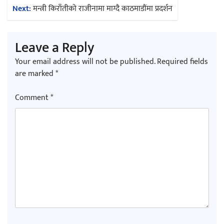
Next:
मन्त्री किराँतीको राजीनामा माग्दै काठमाडौंमा प्रदर्शन
अर्जुन चन्द्रको ‘संवेदनाका प्रतिध्वनि’
मुक्तकसङ्ग्रह लोकार्पण
Leave a Reply
Your email address will not be published.
Required fields
are marked
*
Comment
*
‘दुर्गा’ निर्माण गर्दै सम्राट
चलचित्र ‘माया भनेकै यस्तो होला’को शीर्ष गीत
सार्वजनिक