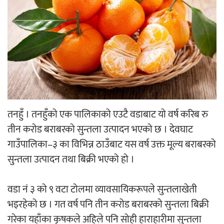
‘ईयुमा डट कम’ले बुधबारदेखि आफ्नो
औपचारिक सेवा सञ्चालनमा
हलमा छैन ‘गौँथली’को टिकट
तनहुँ । तनहुँको एक पालिकाको एउटै वडाबाट यो वर्ष करिब रु
तीन करोड बराबरको सुन्तला उत्पादन भएको छ । देवघाट
गाउँपालिका–३ का विभिन्न ठाउँबाट यस वर्ष उक्त मूल्य बराबरको
सुन्तला उत्पादन तथा बिक्री भएको हो ।
‘आइतबारको अफिस’ को परिचर्चा सम्पन्न
वडा नं ३ को ९ वटा टोलमा व्यावसायिकरूपले सुन्तलाखेती
भइरहेको छ । गत वर्ष पनि तीन करोड बराबरको सुन्तला बिक्री
गरेका यहाँका कृषकले अहिले पनि सोही हाराहारीमा सुन्तला