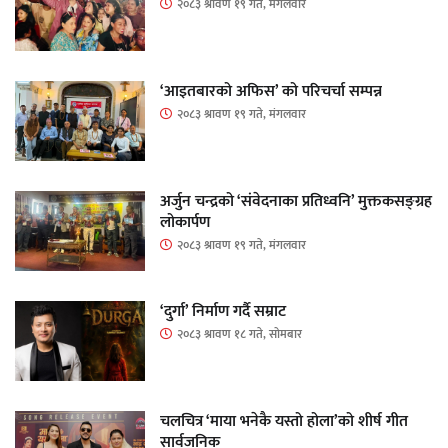
२०८३ श्रावण १९ गते, मंगलवार
‘आइतबारको अफिस’ को परिचर्चा सम्पन्न
२०८३ श्रावण १९ गते, मंगलवार
अर्जुन चन्द्रको ‘संवेदनाका प्रतिध्वनि’ मुक्तकसङ्ग्रह
लोकार्पण
२०८३ श्रावण १९ गते, मंगलवार
‘दुर्गा’ निर्माण गर्दै सम्राट
२०८३ श्रावण १८ गते, सोमबार
चलचित्र ‘माया भनेकै यस्तो होला’को शीर्ष गीत
सार्वजनिक