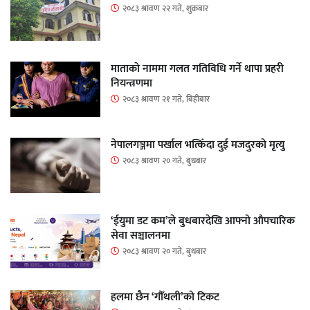
२०८३ श्रावण २२ गते, शुक्रबार
माताकाे नाममा गलत गतिविधि गर्ने थापा प्रहरी
नियन्त्रणमा
२०८३ श्रावण २१ गते, बिहीबार
नेपालगञ्जमा पर्खाल भत्किँदा दुई मजदुरको मृत्यु
२०८३ श्रावण २० गते, बुधबार
‘ईयुमा डट कम’ले बुधबारदेखि आफ्नो औपचारिक
सेवा सञ्चालनमा
२०८३ श्रावण २० गते, बुधबार
हलमा छैन ‘गौँथली’को टिकट