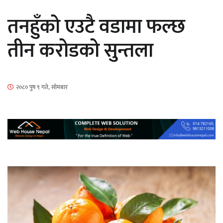
सार्वजनिक
तनहुँको एउटै वडामा फल्छ
तीन करोडको सुन्तला
माताकाे नाममा गलत गतिविधि गर्ने थापा प्रहरी
२०८० पुष ९ गते, सोमबार
नियन्त्रणमा
नेपालगञ्जमा पर्खाल भत्किँदा दुई मजदुरको मृत्यु