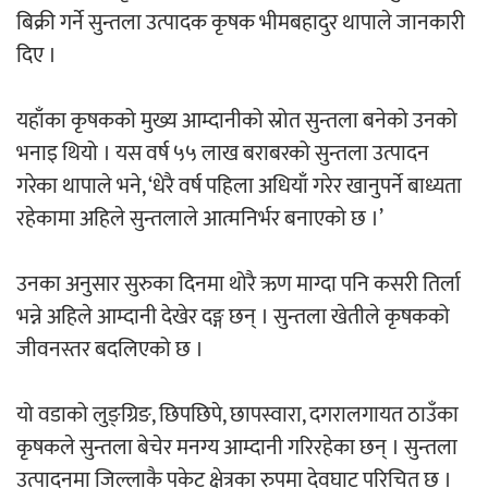
बिक्री गर्ने सुन्तला उत्पादक कृषक भीमबहादुर थापाले जानकारी
दिए ।
अर्जुन चन्द्रको ‘संवेदनाका प्रतिध्वनि’
मुक्तकसङ्ग्रह लोकार्पण
यहाँका कृषकको मुख्य आम्दानीको स्रोत सुन्तला बनेको उनको
भनाइ थियो । यस वर्ष ५५ लाख बराबरको सुन्तला उत्पादन
गरेका थापाले भने, ‘धेरै वर्ष पहिला अधियाँ गरेर खानुपर्ने बाध्यता
रहेकामा अहिले सुन्तलाले आत्मनिर्भर बनाएको छ ।’
‘दुर्गा’ निर्माण गर्दै सम्राट
उनका अनुसार सुरुका दिनमा थोरै ऋण माग्दा पनि कसरी तिर्ला
भन्ने अहिले आम्दानी देखेर दङ्ग छन् । सुन्तला खेतीले कृषकको
जीवनस्तर बदलिएको छ ।
चलचित्र ‘माया भनेकै यस्तो होला’को शीर्ष गीत
यो वडाको लुङ्ग्रिङ, छिपछिपे, छापस्वारा, दगरालगायत ठाउँका
सार्वजनिक
कृषकले सुन्तला बेचेर मनग्य आम्दानी गरिरहेका छन् । सुन्तला
उत्पादनमा जिल्लाकै पकेट क्षेत्रका रुपमा देवघाट परिचित छ ।