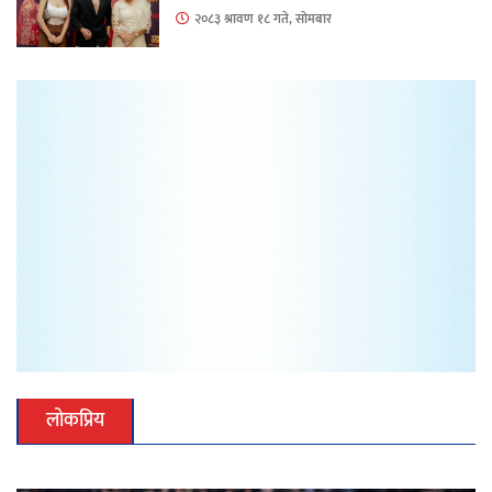
२०८३ श्रावण १८ गते, सोमबार
लोकप्रिय