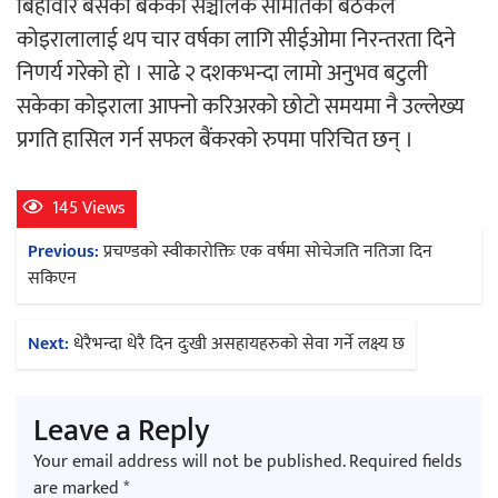
बिहीवार बसेको बैंकको सञ्चालक समितिको बैठकले
‘ईयुमा डट कम’ले बुधबारदेखि आफ्नो
कोइरालालाई थप चार वर्षका लागि सीईओमा निरन्तरता दिने
औपचारिक सेवा सञ्चालनमा
निणर्य गरेको हो । साढे २ दशकभन्दा लामो अनुभव बटुली
सकेका कोइराला आफ्नो करिअरको छोटो समयमा नै उल्लेख्य
प्रगति हासिल गर्न सफल बैंकरको रुपमा परिचित छन् ।
हलमा छैन ‘गौँथली’को टिकट
145 Views
Post
Previous:
प्रचण्डको स्वीकारोक्तिः एक वर्षमा सोचेजति नतिजा दिन
navigation
सकिएन
Next:
धेरैभन्दा धेरै दिन दुःखी असहायहरुको सेवा गर्ने लक्ष्य छ
‘आइतबारको अफिस’ को परिचर्चा सम्पन्न
Leave a Reply
Your email address will not be published.
Required fields
are marked
*