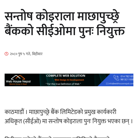
सार्वजनिक
सन्तोष कोइराला माछापुच्छ्रे
बैंकको सीईओमा पुनः नियुक्त​
माताकाे नाममा गलत गतिविधि गर्ने थापा प्रहरी
२०८० पुष ५ गते, बिहीबार
नियन्त्रणमा
नेपालगञ्जमा पर्खाल भत्किँदा दुई मजदुरको मृत्यु
काठमाडौं । माछापुच्छ्रे बैंक लिमिटेडको प्रमुख कार्यकारी
अधिकृत (सीईओ) मा सन्तोष कोइराला पुनः नियुक्त भएका छन् ।