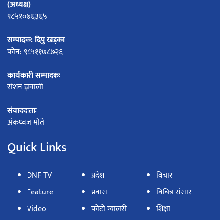
(अध्यक्ष)
९८५१०७६३६५
सम्पादक: दिपु खड्का
फोन: ९८५११७८७२६
कार्यकारी सम्पादकः
रोशन ज्ञवाली
संवाददाताः
अंकध्वज मोते
Quick Links
DNF TV
प्रदेश
विचार
Feature
प्रवास
विचित्र संसार
Video
फोटो ग्यालरी
शिक्षा