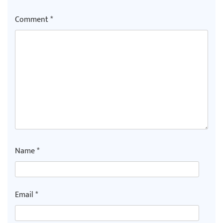
Comment
*
अर्जुन चन्द्रको ‘संवेदनाका प्रतिध्वनि’
मुक्तकसङ्ग्रह लोकार्पण
‘दुर्गा’ निर्माण गर्दै सम्राट
Name
*
चलचित्र ‘माया भनेकै यस्तो होला’को शीर्ष गीत
Email
*
सार्वजनिक