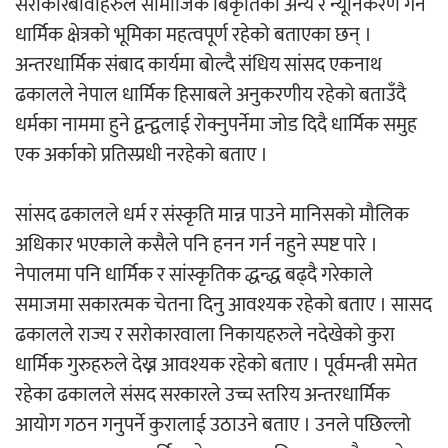
सरोकारबावाहरुले सामाजिक बिकृतिको अन्य र न्यूनिकरण गर्न
धार्मिक क्षेत्रको भूमिका महत्वपूर्ण रहेको बताएका छन् ।
अर्जुन चन्द्रको ‘संवेदनाका प्रतिध्वनि’
अन्तरधार्मिक संबाद कार्यमा बोल्दै संधिय सांसद एकनाथ
मुक्तकसङ्ग्रह लोकार्पण
ढकालले नेपाल धार्मिक हिसाबले अनुकरणीय रहेको बताउँदै
धर्मका नाममा हुने द्वन्द्वलाई रोक्नुपर्नेमा जोड दिदै धार्मिक समुह
एक अर्काको प्रतिस्प्रधी नरहेको बताए ।
सांसद ढकालले धर्म र संस्कृति मान्न पाउने मानिसको मौलिक
‘दुर्गा’ निर्माण गर्दै सम्राट
अधिकार भएकाले कसैले पनि हनन गर्न नहुने स्पष्ट पारे ।
नेपालमा पनि धार्मिक र सांस्कृतिक द्धन्द्ध बढ्दै गरेकाले
समाजमा सकारत्मक चेतना दिनु आवश्यक रहेको बताए । सासद
ढकालले राज्य र सरोकारवाला निकायहरुले नदेखेको कुरा
धार्मिक गुरुहरुले देख्न आवश्यक रहेको बताए । पूर्वमन्त्री समेत
चलचित्र ‘माया भनेकै यस्तो होला’को शीर्ष गीत
रहेका ढकालले संसद सरकारले उच्च स्तरिय अन्तरधार्मिक
सार्वजनिक
आयोग गठन गनुपर्ने कुरालाई उठाउने बताए । उनले पछिल्लो