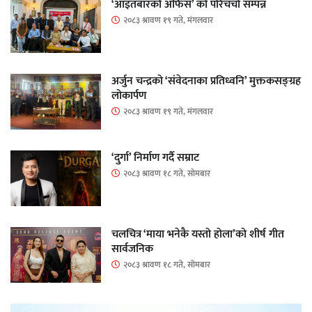
‘आइतबारको अफिस’ को परिचर्चा सम्पन्न
२०८३ श्रावण १९ गते, मंगलवार
अर्जुन चन्द्रको ‘संवेदनाका प्रतिध्वनि’ मुक्तकसङ्ग्रह
लोकार्पण
२०८३ श्रावण १९ गते, मंगलवार
‘दुर्गा’ निर्माण गर्दै सम्राट
२०८३ श्रावण १८ गते, सोमबार
चलचित्र ‘माया भनेकै यस्तो होला’को शीर्ष गीत
सार्वजनिक
२०८३ श्रावण १८ गते, सोमबार