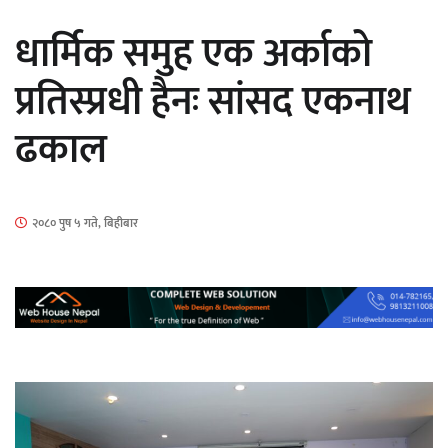
सार्वजनिक
धार्मिक समुह एक अर्काको
प्रतिस्प्रधी हैनः सांसद एकनाथ
ढकाल
माताकाे नाममा गलत गतिविधि गर्ने थापा प्रहरी
नियन्त्रणमा
२०८० पुष ५ गते, बिहीबार
नेपालगञ्जमा पर्खाल भत्किँदा दुई मजदुरको मृत्यु