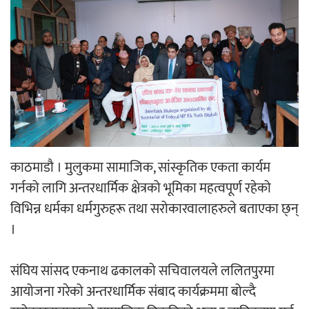
‘ईयुमा डट कम’ले बुधबारदेखि आफ्नो
औपचारिक सेवा सञ्चालनमा
हलमा छैन ‘गौँथली’को टिकट
काठमाडौ । मुलुकमा सामाजिक, सांस्कृतिक एकता कार्यम
गर्नको लागि अन्तरधार्मिक क्षेत्रको भूमिका महत्वपूर्ण रहेको
विभिन्न धर्मका धर्मगुरुहरू तथा सरोकारवालाहरुले बताएका छ्न्
।
‘आइतबारको अफिस’ को परिचर्चा सम्पन्न
संघिय सांसद एकनाथ ढकालको सचिवालयले ललितपुरमा
आयोजना गरेको अन्तरधार्मिक संबाद कार्यक्रममा बोल्दै