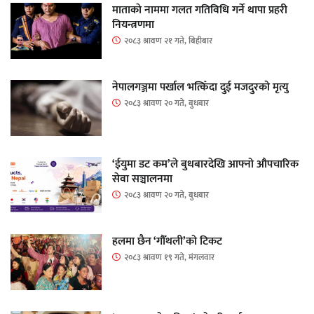
माताकाे नाममा गलत गतिविधि गर्ने थापा प्रहरी
नियन्त्रणमा
२०८३ श्रावण २१ गते, बिहीबार
नेपालगञ्जमा पर्खाल भत्किँदा दुई मजदुरको मृत्यु
२०८३ श्रावण २० गते, बुधबार
‘ईयुमा डट कम’ले बुधबारदेखि आफ्नो औपचारिक
सेवा सञ्चालनमा
२०८३ श्रावण २० गते, बुधबार
हलमा छैन ‘गौँथली’को टिकट
२०८३ श्रावण १९ गते, मंगलवार