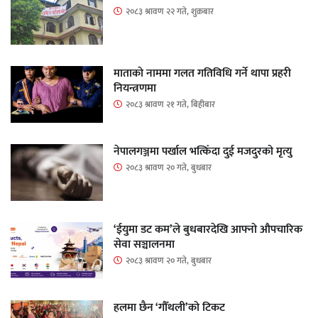
२०८३ श्रावण २२ गते, शुक्रबार
माताकाे नाममा गलत गतिविधि गर्ने थापा प्रहरी
नियन्त्रणमा
२०८३ श्रावण २१ गते, बिहीबार
नेपालगञ्जमा पर्खाल भत्किँदा दुई मजदुरको मृत्यु
२०८३ श्रावण २० गते, बुधबार
‘ईयुमा डट कम’ले बुधबारदेखि आफ्नो औपचारिक
सेवा सञ्चालनमा
२०८३ श्रावण २० गते, बुधबार
हलमा छैन ‘गौँथली’को टिकट