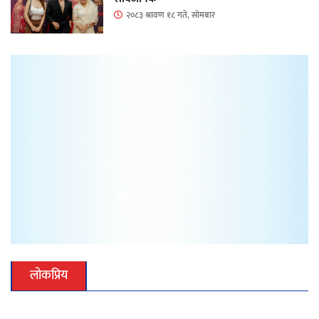
२०८३ श्रावण १८ गते, सोमबार
लोकप्रिय