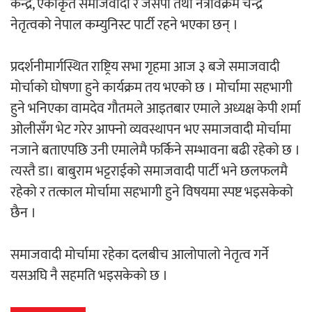
केन्द्र, एकीकृत समाजवादी र जसपा तथा नेत्रविक्रम चन्द्र
‘ईयुमा डट कम’ले बुधबारदेखि आफ्नो
नेतृत्वको नेपाल कम्युनिस्ट पार्टी रहने भएका छन् ।
औपचारिक सेवा सञ्चालनमा
प्रदर्शनीमार्गस्थित राष्ट्रिय सभा गृहमा आज ३ बजे समाजवादी
मोर्चाको घोषणा हुने कार्यक्रम तय भएको छ । मोर्चामा सहभागी
हुने भनिएका वामदेव गौतमले आइतबार एमाले अध्यक्ष केपी शर्मा
हलमा छैन ‘गौँथली’को टिकट
ओलीसँग भेट गरेर आफ्नो व्यवस्थापन भए समाजवादी मोर्चामा
नजाने बताएपछि उनी एमालेमै फर्किने सम्भावना बढी रहेको छ ।
त्यस्तै डा। बाबुराम भट्टराईको समाजवादी पार्टी भने छलफलमै
रहेको र तत्काल मोर्चामा सहभागी हुने विषयमा स्पष्ट भइसकेको
छैन ।
‘आइतबारको अफिस’ को परिचर्चा सम्पन्न
समाजवादी मोर्चामा रहेका दलबीच आलोपालो नेतृत्व गर्ने
यसअघि नै सहमति भइसकेको छ ।