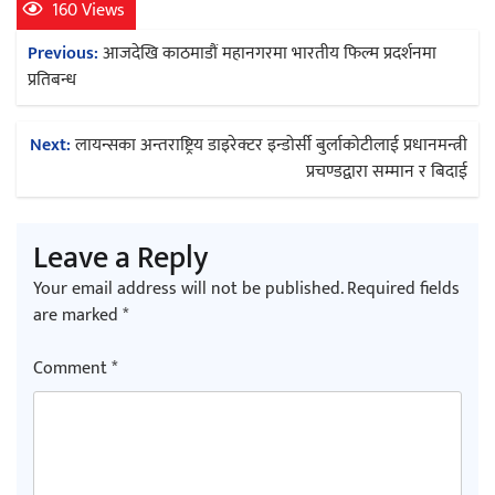
160 Views
Post
Previous:
आजदेखि काठमाडौं महानगरमा भारतीय फिल्म प्रदर्शनमा
अर्जुन चन्द्रको ‘संवेदनाका प्रतिध्वनि’
navigation
प्रतिबन्ध
मुक्तकसङ्ग्रह लोकार्पण
Next:
लायन्सका अन्तराष्ट्रिय डाइरेक्टर इन्डोर्सी बुर्लाकोटीलाई प्रधानमन्त्री
प्रचण्डद्वारा सम्मान र बिदाई
‘दुर्गा’ निर्माण गर्दै सम्राट
Leave a Reply
Your email address will not be published.
Required fields
are marked
*
Comment
*
चलचित्र ‘माया भनेकै यस्तो होला’को शीर्ष गीत
सार्वजनिक