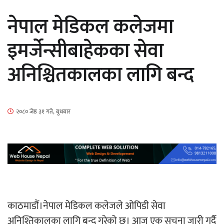
सार्वजनिक
नेपाल मेडिकल कलेजमा
इमर्जेन्सीबाहेकका सेवा
अनिश्चितकालका लागि बन्द
माताकाे नाममा गलत गतिविधि गर्ने थापा प्रहरी
नियन्त्रणमा
२०८० जेष्ठ ३१ गते, बुधबार
नेपालगञ्जमा पर्खाल भत्किँदा दुई मजदुरको मृत्यु
काठमाडौं।नेपाल मेडिकल कलेजले ओपिडी सेवा
अनिश्तिकालका लागि बन्द गरेको छ। आज एक सूचना जारी गर्दै