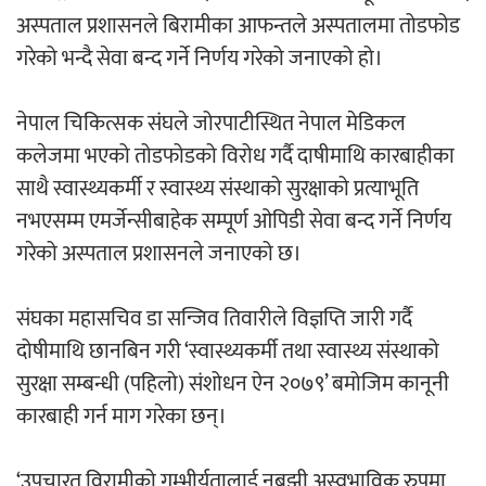
अस्पताल प्रशासनले बिरामीका आफन्तले अस्पतालमा तोडफोड
‘ईयुमा डट कम’ले बुधबारदेखि आफ्नो
गरेको भन्दै सेवा बन्द गर्ने निर्णय गरेको जनाएको हो।
औपचारिक सेवा सञ्चालनमा
नेपाल चिकित्सक संघले जोरपाटीस्थित नेपाल मेडिकल
कलेजमा भएको तोडफोडको विरोध गर्दै दाषीमाथि कारबाहीका
साथै स्वास्थ्यकर्मी र स्वास्थ्य संस्थाको सुरक्षाको प्रत्याभूति
हलमा छैन ‘गौँथली’को टिकट
नभएसम्म एमर्जेन्सीबाहेक सम्पूर्ण ओपिडी सेवा बन्द गर्ने निर्णय
गरेको अस्पताल प्रशासनले जनाएको छ।
संघका महासचिव डा सन्जिव तिवारीले विज्ञप्ति जारी गर्दै
दोषीमाथि छानबिन गरी ‘स्वास्थ्यकर्मी तथा स्वास्थ्य संस्थाको
‘आइतबारको अफिस’ को परिचर्चा सम्पन्न
सुरक्षा सम्बन्धी (पहिलो) संशोधन ऐन २०७९’ बमोजिम कानूनी
कारबाही गर्न माग गरेका छन्।
‘उपचारत विरामीको गम्भीर्यतालाई नबुझी अस्वभाविक रुपमा