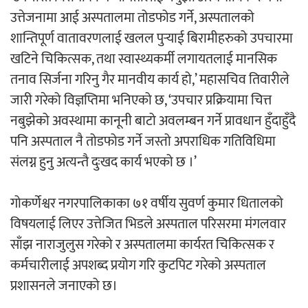
उत्तेजनामा आई अस्पतालमा तोडफोड गर्ने, अस्पतालको
शान्तिपूर्ण वातावरणलाई खलल पुर्‍याई बिरामीहरुको उपचारमा
अर्जुन चन्द्रको ‘संवेदनाका प्रतिध्वनि’
खटिने चिकित्सक, तथा स्वास्थ्यकर्मी लगायतलाई मानसिक
मुक्तकसङ्ग्रह लोकार्पण
तनाव सिर्जना गरिनु गैर मानवीय कार्य हो,’ महासचिव तिवारीले
जारी गरेको विज्ञप्तिमा भनिएको छ, ‘उपचार प्रक्रियामा चित्त
नबुझेको अवस्थामा कानूनी बाटो अवलम्बन गर्ने प्रावधान हुँदाहुँदै
पनि अस्पताल नै तोडफोड गर्ने जस्तो अपराधिक गतिविधिमा
‘दुर्गा’ निर्माण गर्दै सम्राट
संलग्न हुनु अत्यन्तै दुःखद कार्य भएको छ ।’
गोकर्णेश्वर नगरपालिकाका ७१ वर्षीय सुवर्ण कुमार धितालको
विषयलाई लिएर उत्तेजित भिडले अस्पताल परिसरमा मंगलवार
साँझ नाराजुलुस गरेको र अस्पतालमा कार्यरत चिकित्सक र
चलचित्र ‘माया भनेकै यस्तो होला’को शीर्ष गीत
कर्मचारीलाई अपशब्द प्रयोग गरि कुटपिट गरेको अस्पताल
सार्वजनिक
प्रशासनले जनाएको छ।