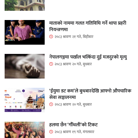
माताकाे नाममा गलत गतिविधि गर्ने थापा प्रहरी
नियन्त्रणमा
२०८३ श्रावण २१ गते, बिहीबार
नेपालगञ्जमा पर्खाल भत्किँदा दुई मजदुरको मृत्यु
२०८३ श्रावण २० गते, बुधबार
‘ईयुमा डट कम’ले बुधबारदेखि आफ्नो औपचारिक
सेवा सञ्चालनमा
२०८३ श्रावण २० गते, बुधबार
हलमा छैन ‘गौँथली’को टिकट
२०८३ श्रावण १९ गते, मंगलवार