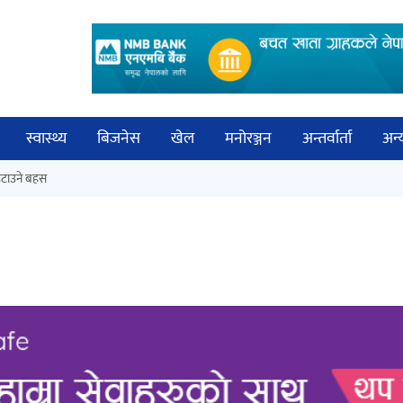
स्वास्थ्य
बिजनेस
खेल
मनोरञ्जन
अन्तर्वार्ता
अन्
विच
टाउने बहस
नेपालगञ्जमा पर्खाल भत्किँदा दुई मजदुरको
बिज्
मृत्यु
साह
‘आइतबारको अफिस’ को परिचर्चा सम्पन्न