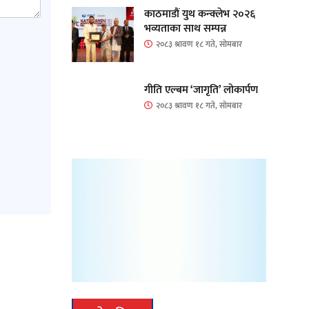
काठमाडौं युथ कन्क्लेभ २०२६
भव्यताका साथ सम्पन्न
२०८३ श्रावण १८ गते, सोमबार
गीति एल्बम ‘जागृति’ लोकार्पण
२०८३ श्रावण १८ गते, सोमबार