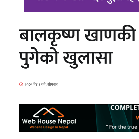
बालकृष्ण खाणकी का
‘दुर्गा’ निर्माण गर्दै सम्राट
पुगेको खुलासा
गीति एल्बम ‘जागृति’ लोकार्पण
२०८० जेष्ठ १ गते, सोमबार