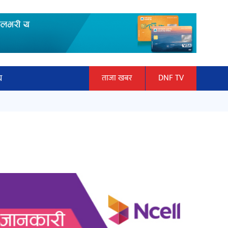
य
ताजा खबर
DNF TV
ार
‘ईयुमा डट कम’ले बुधबारदेखि आफ्नो
ञान प्रबिधि
औपचारिक सेवा सञ्चालनमा
ित्य
अर्जुन चन्द्रको ‘संवेदनाका प्रतिध्वनि’
मुक्तकसङ्ग्रह लोकार्पण