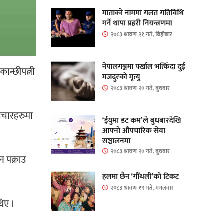
माताकाे नाममा गलत गतिविधि
गर्ने थापा प्रहरी नियन्त्रणमा
२०८३ श्रावण २१ गते, बिहीबार
नेपालगञ्जमा पर्खाल भत्किँदा दुई
कान्छीपत्नी
मजदुरको मृत्यु
२०८३ श्रावण २० गते, बुधबार
माचारहरुमा
‘ईयुमा डट कम’ले बुधबारदेखि
आफ्नो औपचारिक सेवा
सञ्चालनमा
२०८३ श्रावण २० गते, बुधबार
न पक्राउ
हलमा छैन ‘गौँथली’को टिकट
२०८३ श्रावण १९ गते, मंगलवार
थिए ।