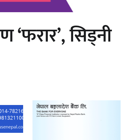
ाण ‘फरार’, सिड्नी
काठमाडौं युथ कन्क्लेभ २०२६ भव्यताका
साथ सम्पन्न