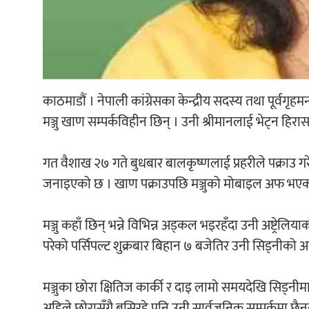
काठमाडौं । नेपाली कांग्रेसका केन्द्रीय सदस्य तथा पूर्वगृह
मञ्जु खाण सम्पर्कविहीन छिन् । उनी श्रीमानलाई भेट्न ह
गत वैशाख २७ गते बुधबार बालकृष्णलाई प्रहरीले पक्राउ ग
जनाइएको छ । खाण पक्राउपछि मञ्जुको मोबाइल अफ भएको
मञ्जु कहाँ छिन् भन्ने विभिन्न अड्कल भइरहँदा उनी अष्ट्रेलि
परेको पर्सिपल्ट शुक्रबार बिहान ७ बजेतिर उनी सिड्नीको अ
मञ्जुका छोरा क्षितिज कार्की र दाइ लामो समयदेखि सिड्नीम
अहिले छोरासँगै बसिरहे पनि उनी सार्वजनिक सम्पर्कमा छै