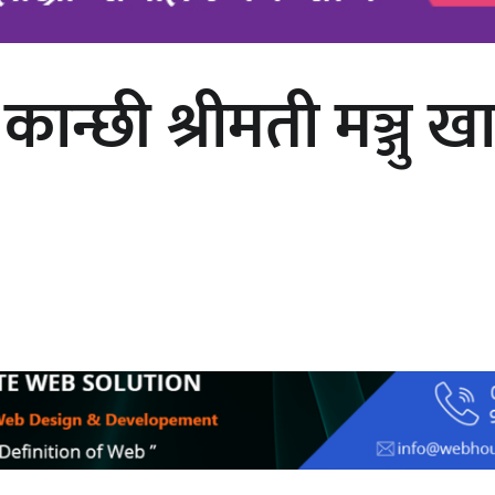
न्छी श्रीमती मञ्जु ख
चलचित्र ‘माया भनेकै यस्तो होला’को शीर्ष
गीत सार्वजनिक