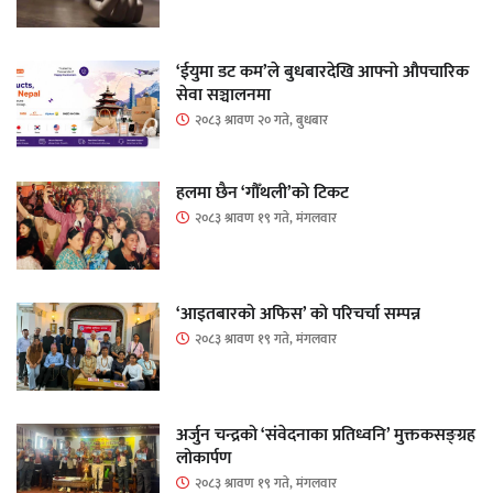
‘ईयुमा डट कम’ले बुधबारदेखि आफ्नो औपचारिक
सेवा सञ्चालनमा
२०८३ श्रावण २० गते, बुधबार
हलमा छैन ‘गौँथली’को टिकट
२०८३ श्रावण १९ गते, मंगलवार
‘आइतबारको अफिस’ को परिचर्चा सम्पन्न
२०८३ श्रावण १९ गते, मंगलवार
अर्जुन चन्द्रको ‘संवेदनाका प्रतिध्वनि’ मुक्तकसङ्ग्रह
लोकार्पण
२०८३ श्रावण १९ गते, मंगलवार