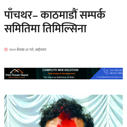
सार्वजनिक
पाँचथर– काठमाडौं सम्पर्क
समितिमा तिमिल्सिना
माताकाे नाममा गलत गतिविधि गर्ने थापा प्रहरी
२०८० बैशाख ३१ गते, आईतवार
नियन्त्रणमा
नेपालगञ्जमा पर्खाल भत्किँदा दुई मजदुरको मृत्यु