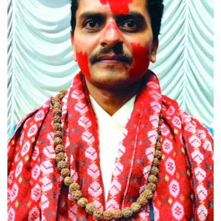
‘ईयुमा डट कम’ले बुधबारदेखि आफ्नो
औपचारिक सेवा सञ्चालनमा
हलमा छैन ‘गौँथली’को टिकट
‘आइतबारको अफिस’ को परिचर्चा सम्पन्न