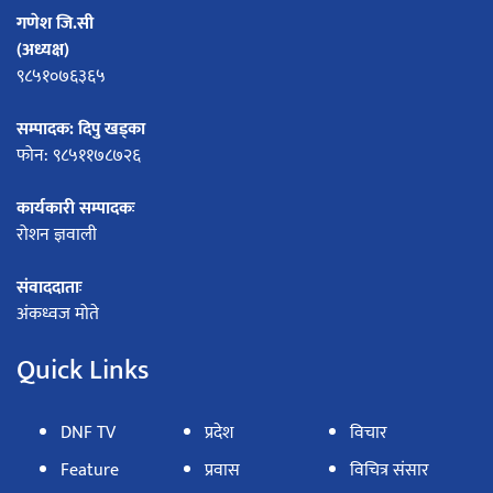
गणेश जि.सी
(अध्यक्ष)
९८५१०७६३६५
सम्पादक: दिपु खड्का
फोन: ९८५११७८७२६
कार्यकारी सम्पादकः
रोशन ज्ञवाली
संवाददाताः
अंकध्वज मोते
Quick Links
DNF TV
प्रदेश
विचार
Feature
प्रवास
विचित्र संसार