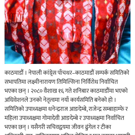
अर्जुन चन्द्रको ‘संवेदनाका प्रतिध्वनि’
मुक्तकसङ्ग्रह लोकार्पण
‘दुर्गा’ निर्माण गर्दै सम्राट
काठमाडौं । नेपाली कांग्र्रेस पाँचथर–काठमाडौं सम्पर्क समितिको
सभापतिमा लक्ष्मीनारायण तिमिल्सिना निर्विरोध निर्वाचित
भएका छन् । २०८० वैशाख १६ गते शनिबार काठमाडौंमा भएको
अधिवेशनले उनको नेतृत्वमा नयाँ कार्यसमिति बनेको हो ।
समितिको उपाध्यक्षमा धनेन्द्रराज आङदेम्बे, राजेन्द्र सम्बाहाम्फे र
चलचित्र ‘माया भनेकै यस्तो होला’को शीर्ष गीत
महिला उपाध्यक्षमा गोमादेवी आङदेम्बे र उपाध्यक्षमा निर्वाचित
सार्वजनिक
भएका छन् । यसैगरी सचिवद्वयमा जीवन ढुंगेल र टीका