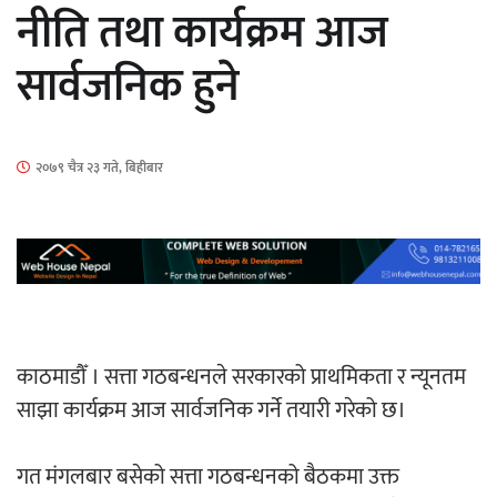
नीति तथा कार्यक्रम आज
सार्वजनिक हुने
हलमा छैन ‘गौँथली’को टिकट
२०७९ चैत्र २३ गते, बिहीबार
‘आइतबारको अफिस’ को परिचर्चा सम्पन्न
काठमाडौँ । सत्ता गठबन्धनले सरकारको प्राथमिकता र न्यूनतम
साझा कार्यक्रम आज सार्वजनिक गर्ने तयारी गरेको छ।
अर्जुन चन्द्रको ‘संवेदनाका प्रतिध्वनि’
मुक्तकसङ्ग्रह लोकार्पण
गत मंगलबार बसेको सत्ता गठबन्धनको बैठकमा उक्त