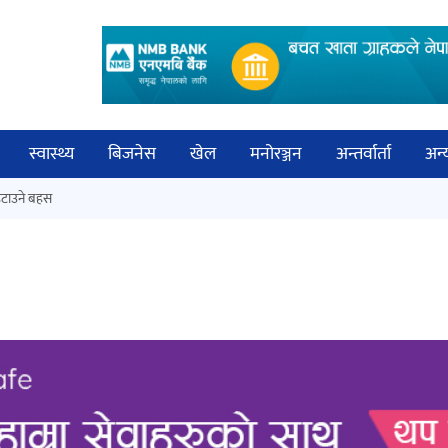
स्वास्थ्य
बिजनेस
खेल
मनोरञ्जन
अन्तर्वार्ता
अन्
विच
टाउने बहस
कक्षा १२ को मौका परीक्षाको नतिजा
बिज्
सार्वजनिक
साह
‘ईयुमा डट कम’ले बुधबारदेखि आफ्नो
औपचारिक सेवा सञ्चालनमा