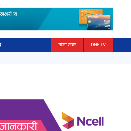
य
ताजा खबर
DNF TV
ार
माताकाे नाममा गलत गतिविधि गर्ने थापा
ञान प्रबिधि
प्रहरी नियन्त्रणमा
ित्य
हलमा छैन ‘गौँथली’को टिकट