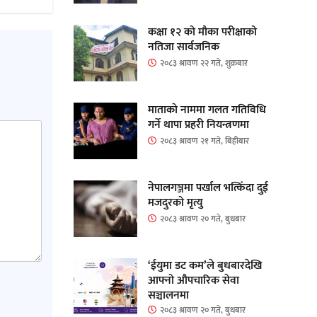
कक्षा १२ को मौका परीक्षाको
नतिजा सार्वजनिक
२०८३ श्रावण २२ गते, शुक्रबार
माताकाे नाममा गलत गतिविधि
गर्ने थापा प्रहरी नियन्त्रणमा
२०८३ श्रावण २१ गते, बिहीबार
नेपालगञ्जमा पर्खाल भत्किँदा दुई
मजदुरको मृत्यु
२०८३ श्रावण २० गते, बुधबार
‘ईयुमा डट कम’ले बुधबारदेखि
आफ्नो औपचारिक सेवा
सञ्चालनमा
२०८३ श्रावण २० गते, बुधबार