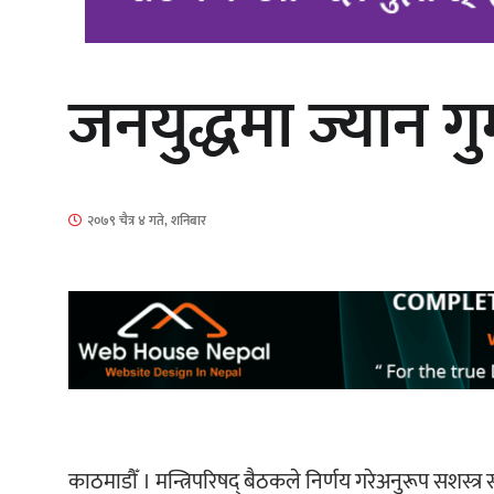
जनयुद्धमा ज्यान ग
‘आइतबारको अफिस’ को परिचर्चा सम्पन्न
२०७९ चैत्र ४ गते, शनिबार
चलचित्र ‘माया भनेकै यस्तो होला’को शीर्ष
गीत सार्वजनिक
काठमाडौँ । मन्त्रिपरिषद् बैठकले निर्णय गरेअनुरूप सशस्त्र 