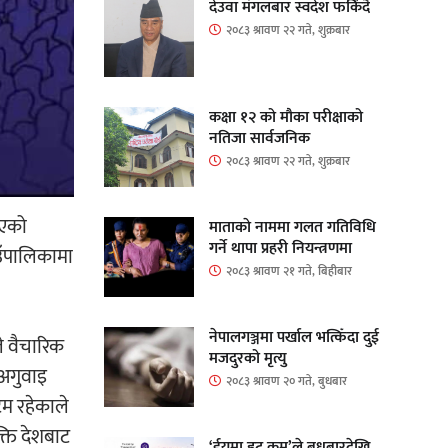
देउवा मंगलबार स्वदेश फर्किंदै
२०८३ श्रावण २२ गते, शुक्रबार
कक्षा १२ को मौका परीक्षाको
नतिजा सार्वजनिक
२०८३ श्रावण २२ गते, शुक्रबार
भएको
माताकाे नाममा गलत गतिविधि
गर्ने थापा प्रहरी नियन्त्रणमा
उँपालिकामा
२०८३ श्रावण २१ गते, बिहीबार
नेपालगञ्जमा पर्खाल भत्किँदा दुई
े वैचारिक
मजदुरको मृत्यु
 अगुवाइ
२०८३ श्रावण २० गते, बुधबार
टिम रहेकाले
्ति देशबाट
‘ईयुमा डट कम’ले बुधबारदेखि