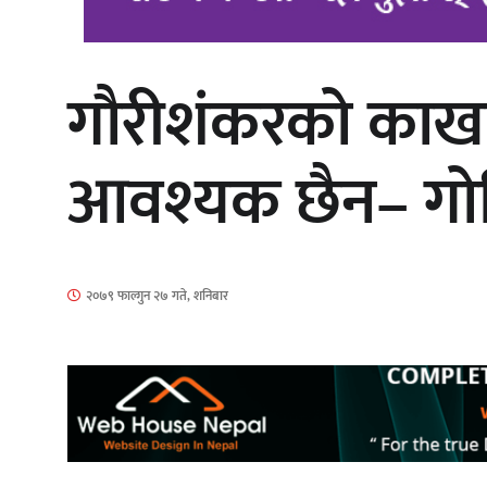
गौरीशंकरको काखाम
‘आइतबारको अफिस’ को परिचर्चा सम्पन्न
आवश्यक छैन– गोवि
चलचित्र ‘माया भनेकै यस्तो होला’को शीर्ष
२०७९ फाल्गुन २७ गते, शनिबार
गीत सार्वजनिक