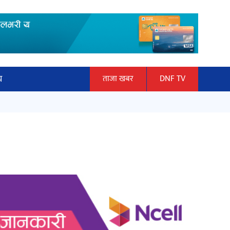
य
ताजा खबर
DNF TV
ार
माताकाे नाममा गलत गतिविधि गर्ने थापा
ञान प्रबिधि
प्रहरी नियन्त्रणमा
ित्य
हलमा छैन ‘गौँथली’को टिकट