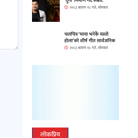
‘दुर्गा’ निर्माण गर्दै सम्राट
२०८३ श्रावण १८ गते, सोमबार
चलचित्र ‘माया भनेकै यस्तो
होला’को शीर्ष गीत सार्वजनिक
२०८३ श्रावण १८ गते, सोमबार
लोकप्रिय