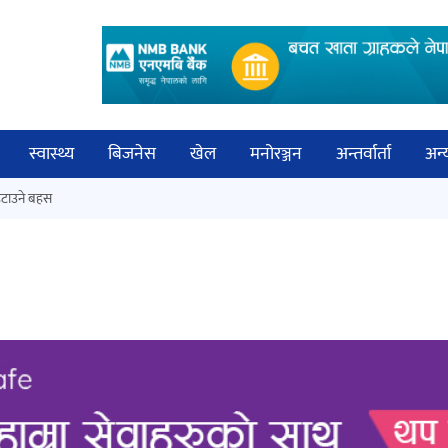
स्वास्थ्य
बिजनेस
खेल
मनोरञ्जन
अन्तर्वार्ता
अन्
विच
टाउने बहस
कक्षा १२ को मौका परीक्षाको नतिजा
बिज्
सार्वजनिक
साह
‘ईयुमा डट कम’ले बुधबारदेखि आफ्नो
औपचारिक सेवा सञ्चालनमा