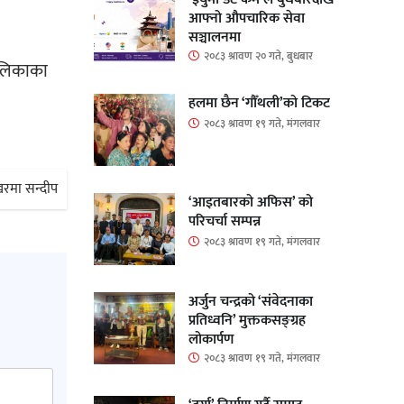
आफ्नो औपचारिक सेवा
सञ्चालनमा
२०८३ श्रावण २० गते, बुधबार
पालिकाका
हलमा छैन ‘गौँथली’को टिकट
२०८३ श्रावण १९ गते, मंगलवार
रखरमा सन्दीप
‘आइतबारको अफिस’ को
परिचर्चा सम्पन्न
२०८३ श्रावण १९ गते, मंगलवार
अर्जुन चन्द्रको ‘संवेदनाका
प्रतिध्वनि’ मुक्तकसङ्ग्रह
लोकार्पण
२०८३ श्रावण १९ गते, मंगलवार