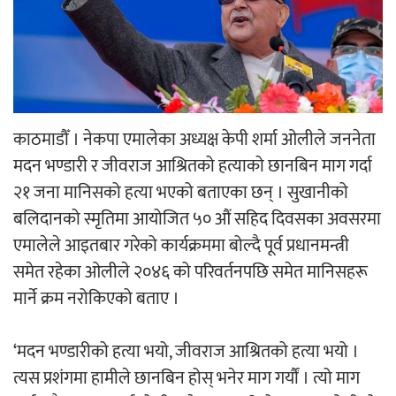
‘ईयुमा डट कम’ले बुधबारदेखि आफ्नो
औपचारिक सेवा सञ्चालनमा
काठमाडौँ । नेकपा एमालेका अध्यक्ष केपी शर्मा ओलीले जननेता
हलमा छैन ‘गौँथली’को टिकट
मदन भण्डारी र जीवराज आश्रितको हत्याको छानबिन माग गर्दा
२१ जना मानिसको हत्या भएको बताएका छन् । सुखानीको
बलिदानको स्मृतिमा आयोजित ५० औं सहिद दिवसका अवसरमा
एमालेले आइतबार गरेको कार्यक्रममा बोल्दै पूर्व प्रधानमन्त्री
समेत रहेका ओलीले २०४६ को परिवर्तनपछि समेत मानिसहरू
मार्ने क्रम नरोकिएको बताए ।
‘आइतबारको अफिस’ को परिचर्चा सम्पन्न
‘मदन भण्डारीको हत्या भयो, जीवराज आश्रितको हत्या भयो ।
त्यस प्रशंगमा हामीले छानबिन होस् भनेर माग गर्यौं । त्यो माग