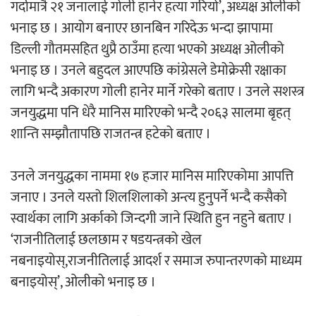
गर्दामात्रै २१ जनालाई गोली हानेर हत्या गरियो’, अध्यक्ष ओलीको
भनाइ छ । आयोग बनाएर छानबिन गरिदेऊ भन्दा झापामा
अर्जुन चन्द्रको ‘संवेदनाका प्रतिध्वनि’
डिल्ली गौतमसहित थुप्रै ठाउँमा हत्या भएको अध्यक्ष ओलीको
मुक्तकसङ्ग्रह लोकार्पण
भनाइ छ । उनले बहुदल आएपछि कांग्रेसले डेमोक्रेसी रक्षाका
लागि भन्दै अकारण गोली हानेर मार्ने गरेको बताए । उनले सशस्त्र
जनयुद्धमा पनि धेरै मानिस मारिएको भन्दै २०६३ सालमा बृहत्
शान्ति सम्झौतापछि राजतन्त्र हटेको बताए ।
‘दुर्गा’ निर्माण गर्दै सम्राट
उनले जनयुद्धका नाममा १७ हजार मानिस मारिएकोमा आपत्ति
जनाए । उनले यस्तो शिलशिलाको अन्त्य हुनुपर्ने भन्दै कसैको
स्वार्थका लागि अर्काको जिन्दगी जाने स्थिति हुन नहुने बताए ।
‘राजनीतिलाई छलछाम र षडयन्त्रको खेल
नबनाइयोस्,राजनीतिलाई आदर्श र समाज रुपान्तरणको माध्यम
चलचित्र ‘माया भनेकै यस्तो होला’को शीर्ष गीत
बनाइयोस्’, ओलीको भनाइ छ ।
सार्वजनिक