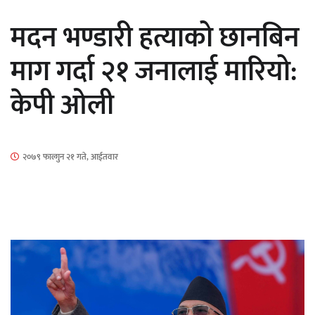
सार्वजनिक
मदन भण्डारी हत्याको छानबिन
माग गर्दा २१ जनालाई मारियो:
केपी ओली
माताकाे नाममा गलत गतिविधि गर्ने थापा प्रहरी
नियन्त्रणमा
२०७९ फाल्गुन २१ गते, आईतवार
नेपालगञ्जमा पर्खाल भत्किँदा दुई मजदुरको मृत्यु