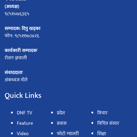
(अध्यक्ष)
९८५१०७६३६५
सम्पादक: दिपु खड्का
फोन: ९८५११७८७२६
कार्यकारी सम्पादकः
रोशन ज्ञवाली
संवाददाताः
अंकध्वज मोते
Quick Links
DNF TV
प्रदेश
विचार
Feature
प्रवास
विचित्र संसार
Video
फोटो ग्यालरी
शिक्षा