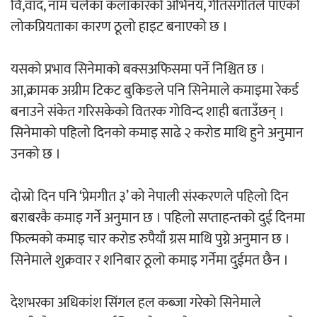
वि,वाद, नाम चलेका कलाकारको अभिनय, गीतसंगीतले पाएको
लोकप्रियताका कारण ठूलो हाइट बनाएको छ ।
अर्जुन चन्द्रको ‘संवेदनाका प्रतिध्वनि’
मुक्तकसङ्ग्रह लोकार्पण
यसको प्रभाव सिनेमाको बक्सअफिसमा पर्ने निश्चित छ ।
आ,क्रामक अग्रीम टिकट बुकिङले पनि सिनेमाले कमाइमा रेकर्ड
बनाउने संकेत गरिसकेको वितरक गोविन्द शाही बताउँछन् ।
सिनेमाको पहिलो दिनको कमाइ साढे २ करोड माथि हुने अनुमान
‘दुर्गा’ निर्माण गर्दै सम्राट
उनको छ ।
दोस्रो दिन पनि ‘प्रेमगीत ३’ को नेपाली संस्करणले पहिलो दिन
बराबरकै कमाइ गर्ने अनुमान छ । पहिलो सप्ताहन्तको दुई दिनमा
फिल्मको कमाइ चार करोड रुपैयाँ ग्रस माथि पुग्ने अनुमान छ ।
सिनेमाले शुक्रवार र शनिबार ठूलो कमाइ गर्नेमा दुईमत छैन ।
चलचित्र ‘माया भनेकै यस्तो होला’को शीर्ष गीत
सार्वजनिक
देशभरका अधिकांश सिंगल हल कब्जा गरेको सिनेमाले