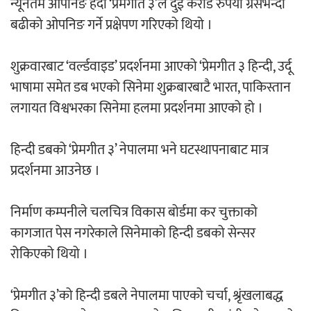
न्यूनतम ओपनिङ हेर्दा ‘प्रेमगीत ३’ले दुई करोड रुपैयाँ ग्रसभन्दा
‘ईयुमा डट कम’ले बुधबारदेखि आफ्नो
बढीको ओपनिङ गर्ने प्रक्षेपण गरिएको थियो ।
औपचारिक सेवा सञ्चालनमा
शुक्रवारबाट ‘वर्ल्डवाइड’ प्रदर्शनमा आएको ‘प्रेमगीत ३ हिन्दी, उर्दू
भाषामा समेत डब भएको सिनेमा शुक्रबारबाटै भारत, पाकिस्तान
लगायत विश्वभरका सिनेमा हलमा प्रदर्शनमा आएको हो ।
हलमा छैन ‘गौँथली’को टिकट
हिन्दी डबको ‘प्रेमगीत ३’ नेपालमा भने घटस्थापनाबाट मात्र
प्रदर्शनमा आउनेछ ।
निर्माण कम्पनीले चलचित्र विकास बोर्डमा कर चुक्ताको
कागजात पेस नगरेकाले सिनेमाको हिन्दी डबको सेन्सर
‘आइतबारको अफिस’ को परिचर्चा सम्पन्न
रोकिएको थियो ।
‘प्रेमगीत ३’को हिन्दी डबले नेपालमा पाएको चर्चा, श्रृंखलाबद्ध