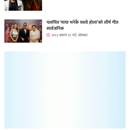
चलचित्र ‘माया भनेकै यस्तो होला’को शीर्ष गीत
सार्वजनिक
२०८३ श्रावण १८ गते, सोमबार