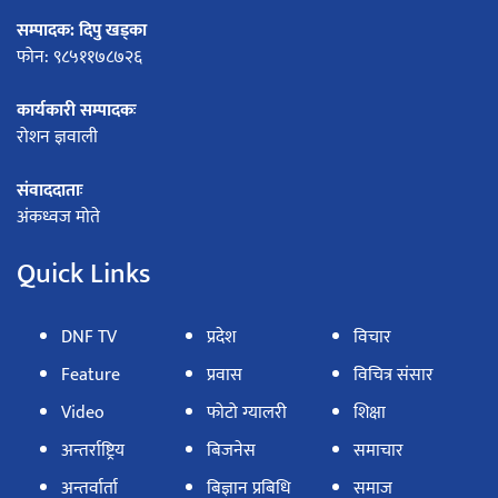
सम्पादक: दिपु खड्का
फोन: ९८५११७८७२६
कार्यकारी सम्पादकः
रोशन ज्ञवाली
संवाददाताः
अंकध्वज मोते
Quick Links
DNF TV
प्रदेश
विचार
Feature
प्रवास
विचित्र संसार
Video
फोटो ग्यालरी
शिक्षा
अन्तर्राष्ट्रिय
बिजनेस
समाचार
अन्तर्वार्ता
बिज्ञान प्रबिधि
समाज