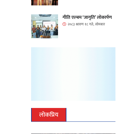
गीति एल्बम ‘जागृति’ लोकार्पण
२०८३ श्रावण १८ गते, सोमबार
लोकप्रिय