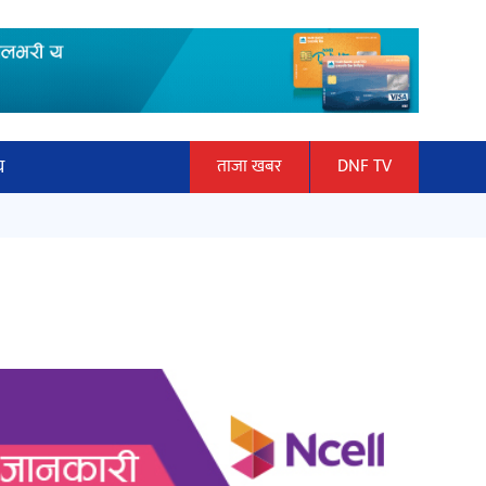
य
ताजा खबर
DNF TV
ार
‘ईयुमा डट कम’ले बुधबारदेखि आफ्नो
ञान प्रबिधि
औपचारिक सेवा सञ्चालनमा
ित्य
अर्जुन चन्द्रको ‘संवेदनाका प्रतिध्वनि’
मुक्तकसङ्ग्रह लोकार्पण