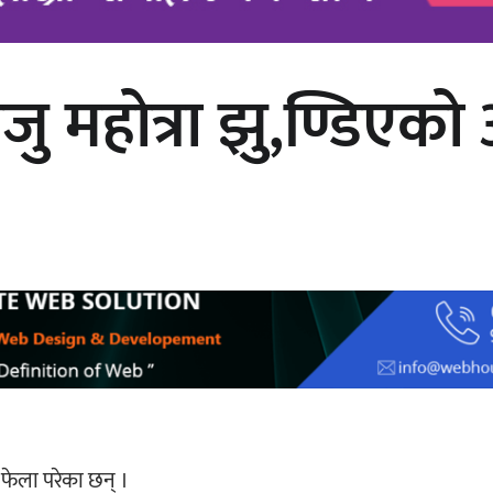
 महोत्रा झु,ण्डिएको
चलचित्र ‘माया भनेकै यस्तो होला’को शीर्ष
गीत सार्वजनिक
 फेला परेका छन् ।