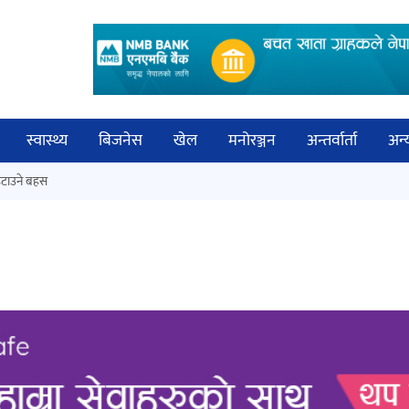
स्वास्थ्य
बिजनेस
खेल
मनोरञ्जन
अन्तर्वार्ता
अन्
विच
टाउने बहस
नेपालगञ्जमा पर्खाल भत्किँदा दुई मजदुरको
बिज्
मृत्यु
साह
‘आइतबारको अफिस’ को परिचर्चा सम्पन्न