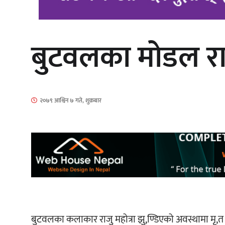
बुटवलका मोडल राजु
‘दुर्गा’ निर्माण गर्दै सम्राट
२०७९ आश्विन ७ गते, शुक्रबार
गीति एल्बम ‘जागृति’ लोकार्पण
बुटवलका कलाकार राजु महोत्रा झु,ण्डिएको अवस्थामा मृ,त