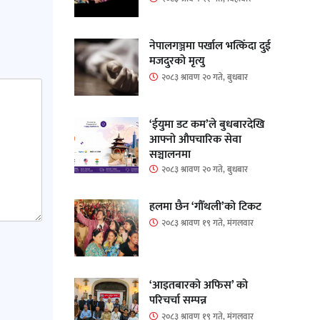
नेपालगञ्जमा पर्खाल भत्किँदा दुई
मजदुरको मृत्यु
२०८३ श्रावण २० गते, बुधबार
‘ईयुमा डट कम’ले बुधबारदेखि
आफ्नो औपचारिक सेवा
सञ्चालनमा
२०८३ श्रावण २० गते, बुधबार
हलमा छैन ‘गौँथली’को टिकट
२०८३ श्रावण १९ गते, मंगलवार
‘आइतबारको अफिस’ को
परिचर्चा सम्पन्न
२०८३ श्रावण १९ गते, मंगलवार