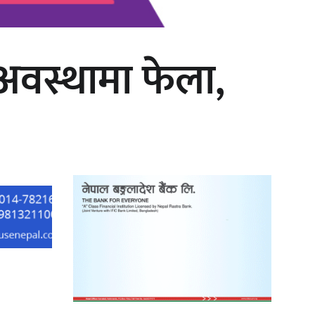
 अवस्थामा फेला,
काठमाडौं युथ कन्क्लेभ २०२६ भव्यताका
साथ सम्पन्न