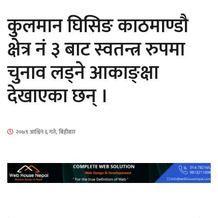
सार्वजनिक
कुलमान घिसिङ काठमाण्डौ
क्षेत्र नं ३ बाट स्वतन्त्र रुपमा
चुनाव लड्ने आकाङ्क्षा
माताकाे नाममा गलत गतिविधि गर्ने थापा प्रहरी
देखाएका छन् ।
नियन्त्रणमा
२०७९ आश्विन ६ गते, बिहीबार
नेपालगञ्जमा पर्खाल भत्किँदा दुई मजदुरको मृत्यु