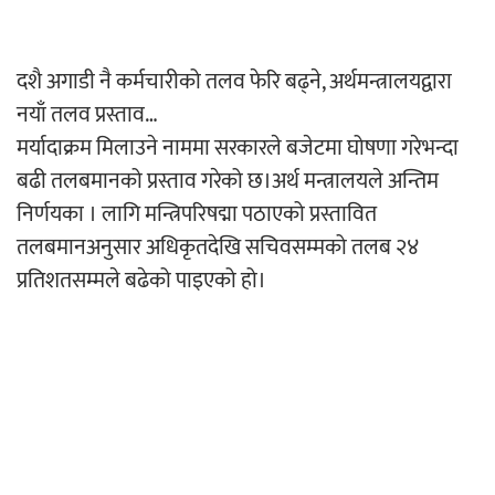
अर्जुन चन्द्रको ‘संवेदनाका प्रतिध्वनि’
दशै अगाडी नै कर्मचारीको तलव फेरि बढ्ने, अर्थमन्त्रालयद्वारा
मुक्तकसङ्ग्रह लोकार्पण
नयाँ तलव प्रस्ताव…
मर्यादाक्रम मिलाउने नाममा सरकारले बजेटमा घोषणा गरेभन्दा
बढी तलबमानको प्रस्ताव गरेको छ।अर्थ मन्त्रालयले अन्तिम
निर्णयका । लागि मन्त्रिपरिषद्मा पठाएको प्रस्तावित
‘दुर्गा’ निर्माण गर्दै सम्राट
तलबमानअनुसार अधिकृतदेखि सचिवसम्मको तलब २४
प्रतिशतसम्मले बढेको पाइएको हो।
चलचित्र ‘माया भनेकै यस्तो होला’को शीर्ष गीत
सार्वजनिक