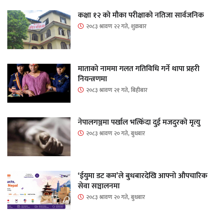
कक्षा १२ को मौका परीक्षाको नतिजा सार्वजनिक
२०८३ श्रावण २२ गते, शुक्रबार
माताकाे नाममा गलत गतिविधि गर्ने थापा प्रहरी
नियन्त्रणमा
२०८३ श्रावण २१ गते, बिहीबार
नेपालगञ्जमा पर्खाल भत्किँदा दुई मजदुरको मृत्यु
२०८३ श्रावण २० गते, बुधबार
‘ईयुमा डट कम’ले बुधबारदेखि आफ्नो औपचारिक
सेवा सञ्चालनमा
२०८३ श्रावण २० गते, बुधबार