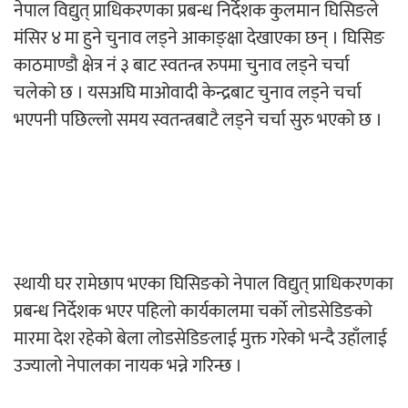
नेपाल विद्युत् प्राधिकरणका प्रबन्ध निर्देशक कुलमान घिसिङले
‘ईयुमा डट कम’ले बुधबारदेखि आफ्नो
मंसिर ४ मा हुने चुनाव लड्ने आकाङ्क्षा देखाएका छन् । घिसिङ
औपचारिक सेवा सञ्चालनमा
काठमाण्डौ क्षेत्र नं ३ बाट स्वतन्त्र रुपमा चुनाव लड्ने चर्चा
चलेको छ । यसअघि माओवादी केन्द्रबाट चुनाव लड्ने चर्चा
भएपनी पछिल्लो समय स्वतन्त्रबाटै लड्ने चर्चा सुरु भएको छ ।
हलमा छैन ‘गौँथली’को टिकट
स्थायी घर रामेछाप भएका घिसिङको नेपाल विद्युत् प्राधिकरणका
प्रबन्ध निर्देशक भएर पहिलो कार्यकालमा चर्को लोडसेडिङको
‘आइतबारको अफिस’ को परिचर्चा सम्पन्न
मारमा देश रहेको बेला लोडसेडिङलाई मुक्त गरेको भन्दै उहाँलाई
उज्यालो नेपालका नायक भन्ने गरिन्छ ।