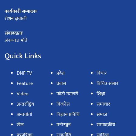
कार्यकारी सम्पादकः
रोशन ज्ञवाली
संवाददाताः
अंकध्वज मोते
Quick Links
DNF TV
प्रदेश
विचार
Feature
प्रवास
विचित्र संसार
Video
फोटो ग्यालरी
शिक्षा
अन्तर्राष्ट्रिय
बिजनेस
समाचार
अन्तर्वार्ता
बिज्ञान प्रबिधि
समाज
खेल
मनोरञ्जन
सम्पादकीय
पत्रपत्रिका
राजनीति
साहित्य