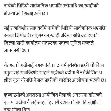
नाचेको भिडियो सार्वजनिक भएपछि उनीमाथि का,रबाहीको
‘ईयुमा डट कम’ले बुधबारदेखि आफ्नो
प्रक्रिया अघि बढाइएको छ ।
औपचारिक सेवा सञ्चालनमा
सई राजकिशोर साह बर्दीमै नाचेको भिडियो सार्वजनिक भएपछि
उनको जिम्मेवारी खो,सेर का,रबाही प्रक्रिया अघि बढाइएको
जिल्ला प्रहरी कार्यालय रौतहटका प्रवक्ता सुनिल मल्लले
हलमा छैन ‘गौँथली’को टिकट
जानकारी दिए ।
रौतहटको गढीमाई नगरपालिका ७ धर्मपुरस्थित प्रहरी चौकीका
प्रमुख सई राजकिशोर साहले प्रहरीको बर्दीमा नै नर्तकीसित अ
श्लील नृत्य गरेपछि नेपाल प्रहरीको चारैतिर आलोचना भएको छ।
‘आइतबारको अफिस’ को परिचर्चा सम्पन्न
कृष्णाष्टमीको अवसरमा आयोजित मेलाको अवसरमा गरिएको
नृत्यमा बर्दीमा नै सई साहले हजारौँ दर्शकको अगाडि अ,श्लील
नृत्य गरेका थिए।