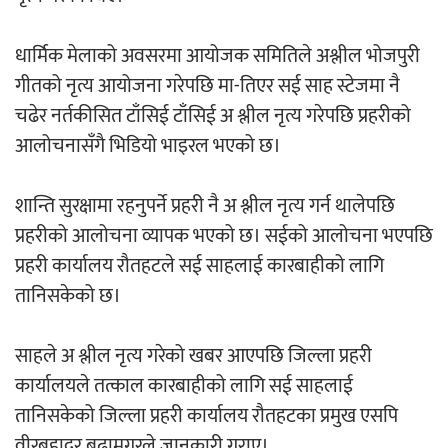
धार्मिक मेलाको अवसरमा आयोजक समितिले अश्लील भोजपुरी
अर्जुन चन्द्रको ‘संवेदनाका प्रतिध्वनि’
गीतको नृत्य आयोजना गरेपछि मा-तिएर सई साह स्टेजमा नै
मुक्तकसङ्ग्रह लोकार्पण
चढेर नर्तकीसित टाँसिई टाँसिई अ श्लील नृत्य गरेपछि प्रहरीको
आलोचनासँगै भिडियो भाइरल भएको छ।
शान्ति सुरक्षामा रहनुपर्ने प्रहरी नै अ श्लील नृत्य गर्न थालेपछि
‘दुर्गा’ निर्माण गर्दै सम्राट
प्रहरीको आलोचना व्यापक भएको छ। सईको आलोचना भएपछि
प्रहरी कार्यालय रौतहटले सई साहलाई कारबाहीको लागि
तानिसकेको छ।
साहले अ श्लील नृत्य गरेको खबर आएपछि जिल्ला प्रहरी
चलचित्र ‘माया भनेकै यस्तो होला’को शीर्ष गीत
कार्यालयले तत्काल कारबाहीको लागि सई साहलाई
सार्वजनिक
तानिसकेको जिल्ला प्रहरी कार्यालय रौतहटका प्रमुख एसपि
वीरबहादुर बुढामगरले जानकारी गराए।