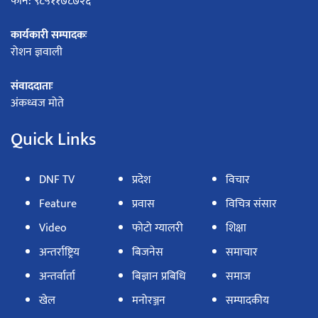
फोन: ९८५११७८७२६
कार्यकारी सम्पादकः
रोशन ज्ञवाली
संवाददाताः
अंकध्वज मोते
Quick Links
DNF TV
प्रदेश
विचार
Feature
प्रवास
विचित्र संसार
Video
फोटो ग्यालरी
शिक्षा
अन्तर्राष्ट्रिय
बिजनेस
समाचार
अन्तर्वार्ता
बिज्ञान प्रबिधि
समाज
खेल
मनोरञ्जन
सम्पादकीय