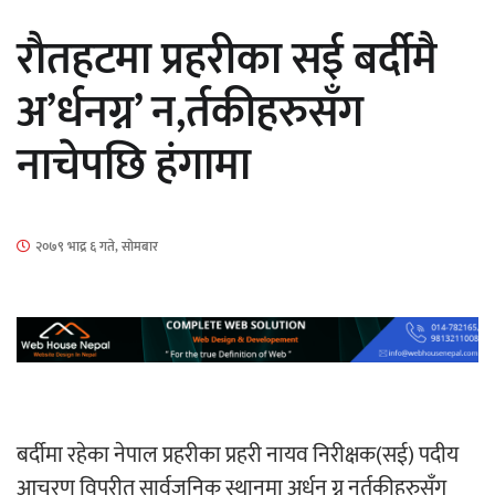
सार्वजनिक
राैतहटमा प्रहरीका सई बर्दीमै
अ’र्धनग्न’ न,र्तकीहरुसँग
नाचेपछि हंगामा
माताकाे नाममा गलत गतिविधि गर्ने थापा प्रहरी
नियन्त्रणमा
२०७९ भाद्र ६ गते, सोमबार
नेपालगञ्जमा पर्खाल भत्किँदा दुई मजदुरको मृत्यु
बर्दीमा रहेका नेपाल प्रहरीका प्रहरी नायव निरीक्षक(सई) पदीय
आचरण विपरीत सार्वजनिक स्थानमा अर्धन ग्न नर्तकीहरुसँग