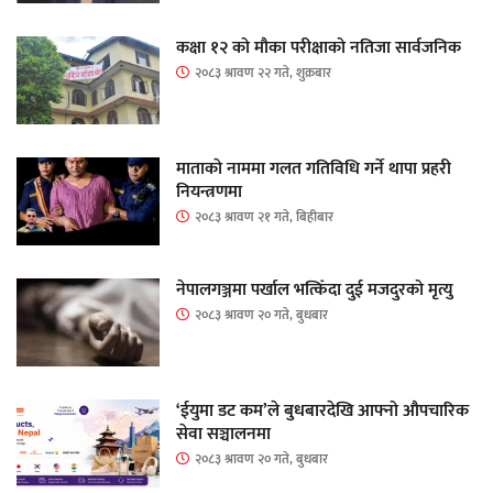
कक्षा १२ को मौका परीक्षाको नतिजा सार्वजनिक
२०८३ श्रावण २२ गते, शुक्रबार
माताकाे नाममा गलत गतिविधि गर्ने थापा प्रहरी
नियन्त्रणमा
२०८३ श्रावण २१ गते, बिहीबार
नेपालगञ्जमा पर्खाल भत्किँदा दुई मजदुरको मृत्यु
२०८३ श्रावण २० गते, बुधबार
‘ईयुमा डट कम’ले बुधबारदेखि आफ्नो औपचारिक
सेवा सञ्चालनमा
२०८३ श्रावण २० गते, बुधबार