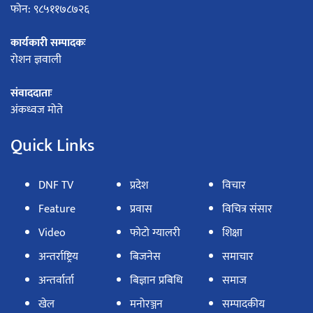
फोन: ९८५११७८७२६
कार्यकारी सम्पादकः
रोशन ज्ञवाली
संवाददाताः
अंकध्वज मोते
Quick Links
DNF TV
प्रदेश
विचार
Feature
प्रवास
विचित्र संसार
Video
फोटो ग्यालरी
शिक्षा
अन्तर्राष्ट्रिय
बिजनेस
समाचार
अन्तर्वार्ता
बिज्ञान प्रबिधि
समाज
खेल
मनोरञ्जन
सम्पादकीय