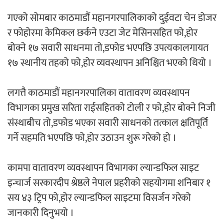
‘ईयुमा डट कम’ले बुधबारदेखि आफ्नो
गएको सोमबार काठमाडौं महानगरपालिकाको दुईवटा चेन डोजर
औपचारिक सेवा सञ्चालनमा
र फोहोरमा केमिकल छर्कने एउटा जेट मेसिनसहित फो,होर
बोक्ने १७ सवारी साधनमा तो,डफोड भएपछि उपत्यकालगायत
१७ स्थानीय तहको फो,होर व्यवस्थापन अनिश्चित भएको थियो ।
हलमा छैन ‘गौँथली’को टिकट
लगत्तै काठमाडौं महानगरपालिका वातावरण व्यवस्थापन
विभागका प्रमुख सरिता राईसहितको टोली र फो,होर बोक्ने निजी
संस्थाबीच तो,डफोड भएका सवारी साधनको तत्काल क्षतिपूर्ति
गर्ने सहमति भएपछि फो,होर उठाउन शुरू गरेको हो ।
कामपा वातावरण व्यवस्थापन विभागका ल्यान्डफिल साइट
‘आइतबारको अफिस’ को परिचर्चा सम्पन्न
इन्चार्ज सरकारदीप श्रेष्ठले नेपाल प्रहरीको सहयोगमा शनिबार १
सय ४३ ट्रिप फो,होर ल्यान्डफिल साइटमा विसर्जन गरेको
जानकारी दिनुभयो ।