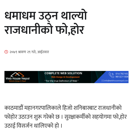
सार्वजनिक
धमाधम उठ्न थाल्याे
राजधानीको फो,होर
माताकाे नाममा गलत गतिविधि गर्ने थापा प्रहरी
२०७९ श्रावण २९ गते, आईतवार
नियन्त्रणमा
नेपालगञ्जमा पर्खाल भत्किँदा दुई मजदुरको मृत्यु
काठमाडौं महानगरपालिकाले हिजो शनिबारबाट राजधानीको
फोहोर उठाउन शुरू गरेको छ । सुरक्षाकर्मीको सहयोगमा फो,होर
उठाई विसर्जन थालिएको हो ।