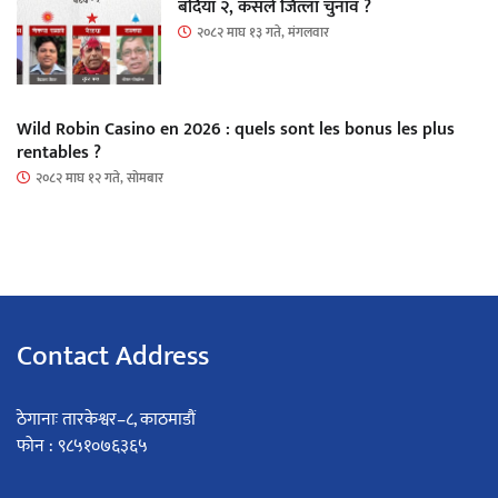
बर्दिया २, कसले जित्ला चुनाव ?
२०८२ माघ १३ गते, मंगलवार
Wild Robin Casino en 2026 : quels sont les bonus les plus
rentables ?
२०८२ माघ १२ गते, सोमबार
Contact Address
ठेगानाः तारकेश्वर–८, काठमाडौं
फोन : ९८५१०७६३६५