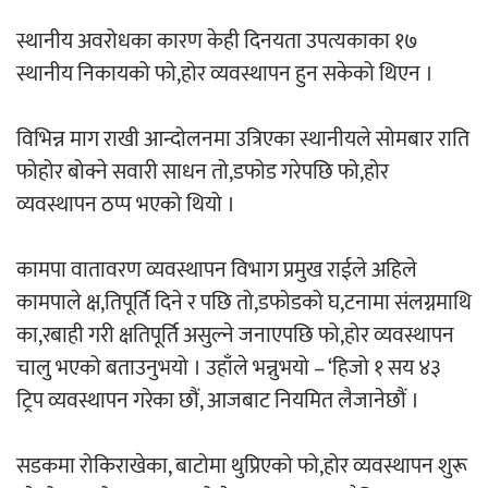
स्थानीय अवरोधका कारण केही दिनयता उपत्यकाका १७
अर्जुन चन्द्रको ‘संवेदनाका प्रतिध्वनि’
स्थानीय निकायको फो,होर व्यवस्थापन हुन सकेको थिएन ।
मुक्तकसङ्ग्रह लोकार्पण
विभिन्न माग राखी आन्दोलनमा उत्रिएका स्थानीयले सोमबार राति
फोहोर बोक्ने सवारी साधन तो,डफोड गरेपछि फो,होर
व्यवस्थापन ठप्प भएको थियो ।
‘दुर्गा’ निर्माण गर्दै सम्राट
कामपा वातावरण व्यवस्थापन विभाग प्रमुख राईले अहिले
कामपाले क्ष,तिपूर्ति दिने र पछि तो,डफोडको घ,टनामा संलग्नमाथि
का,रबाही गरी क्षतिपूर्ति असुल्ने जनाएपछि फो,होर व्यवस्थापन
चालु भएको बताउनुभयो । उहाँले भन्नुभयो – ‘हिजो १ सय ४३
ट्रिप व्यवस्थापन गरेका छौं, आजबाट नियमित लैजानेछौं ।
चलचित्र ‘माया भनेकै यस्तो होला’को शीर्ष गीत
सार्वजनिक
सडकमा रोकिराखेका, बाटोमा थुप्रिएको फो,होर व्यवस्थापन शुरू