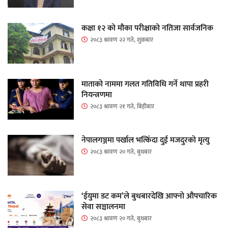
कक्षा १२ को मौका परीक्षाको नतिजा सार्वजनिक
२०८३ श्रावण २२ गते, शुक्रबार
माताकाे नाममा गलत गतिविधि गर्ने थापा प्रहरी
नियन्त्रणमा
२०८३ श्रावण २१ गते, बिहीबार
नेपालगञ्जमा पर्खाल भत्किँदा दुई मजदुरको मृत्यु
२०८३ श्रावण २० गते, बुधबार
‘ईयुमा डट कम’ले बुधबारदेखि आफ्नो औपचारिक
सेवा सञ्चालनमा
२०८३ श्रावण २० गते, बुधबार