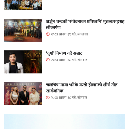
अर्जुन चन्द्रको ‘संवेदनाका प्रतिध्वनि’ मुक्तकसङ्ग्रह
लोकार्पण
२०८३ श्रावण १९ गते, मंगलवार
‘दुर्गा’ निर्माण गर्दै सम्राट
२०८३ श्रावण १८ गते, सोमबार
चलचित्र ‘माया भनेकै यस्तो होला’को शीर्ष गीत
सार्वजनिक
२०८३ श्रावण १८ गते, सोमबार