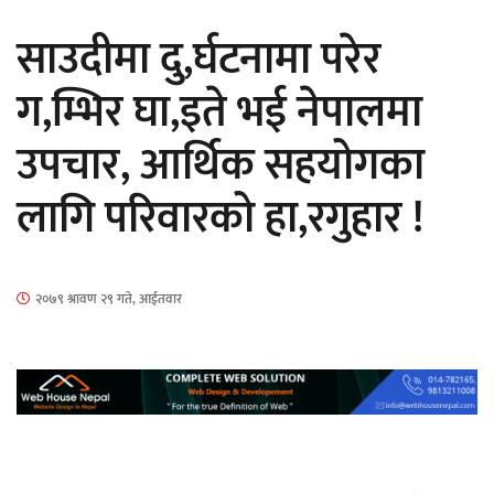
सार्वजनिक
साउदीमा दु,र्घटनामा परेर
ग,म्भिर घा,इते भई नेपालमा
उपचार, आर्थिक सहयोगका
माताकाे नाममा गलत गतिविधि गर्ने थापा प्रहरी
लागि परिवारको हा,रगुहार !
नियन्त्रणमा
२०७९ श्रावण २९ गते, आईतवार
नेपालगञ्जमा पर्खाल भत्किँदा दुई मजदुरको मृत्यु