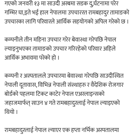
गएको जनवरी १३ मा साउदी अरबमा सडक दु,र्घटनामा परेर
‘ईयुमा डट कम’ले बुधबारदेखि आफ्नो
गम्भिर घा,इते भई हाल नेपालमा उपचाररत रामबहादुर तामाङको
औपचारिक सेवा सञ्चालनमा
उपचारका लागि परिवारले आर्थिक सहयोगको अपिल गरेको छ ।
कम्पनीले तीन महिना उपचार गरेर बेवास्था गरेपछि नेपाल
ल्याइनुभएका तामाङको उपचार गरिरहेको परिवार अहिले
हलमा छैन ‘गौँथली’को टिकट
आर्थिक अभावमा परेको हो ।
कम्पनी र अस्पतालले उपचारमा बेवास्था गरेपछि साउदीस्थित
नेपाली दूतावास, विभिन्न नेपाली संस्थाहरु र वैदेशिक रोजगार
बोर्डको पहलमा टिकट काटेर नेपाल एअरलाइन्सको
जहाजमार्फत् साउन ४ गते रामबहादुरलाई नेपाल ल्याइएको
‘आइतबारको अफिस’ को परिचर्चा सम्पन्न
थियो ।
रामबहादुरलाई नेपाल ल्याएर एक हप्ता नर्भिक अस्पतालमा