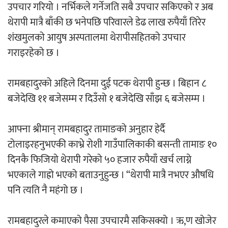
उपचार गरियो । नर्भिकले गर्नेजति सबै उपचार सकिएको र अब
थेरापी मात्रै बाँकी छ भनेपछि परिवारले डेढ लाख रुपैयाँ तिरेर
अर्जुन चन्द्रको ‘संवेदनाका प्रतिध्वनि’
शंखमुलको आयुष अस्पतालमा थेरापीसहितको उपचार
मुक्तकसङ्ग्रह लोकार्पण
गराइरहेको छ ।
रामबहादुरको अहिले दिनमा दुई पटक थेरापी हुन्छ । बिहान ८
बजेदेखि ११ बजेसम्म र दिउँसो १ बजेदेखि साँझ ६ बजेसम्म ।
‘दुर्गा’ निर्माण गर्दै सम्राट
आफ्ना श्रीमान् रामबहादुर तामाङको अनुहार हेर्दै
टोलाइरहनुभएकी काभ्रे रोशी गाउँपालिकाकी बसन्ती तामाङ १०
दिनकै फिजियो थेरापी गरेको ५० हजार रुपैयाँ खर्च लाग्ने
भएकाले गाह्रो भएको बताउनुहुन्छ । “थेरापी मात्रै नभएर औषधि
पनि त्यति नै महंगो छ ।
चलचित्र ‘माया भनेकै यस्तो होला’को शीर्ष गीत
सार्वजनिक
रामबहादुरले कमाएको पैसा उपचारमै सकिसक्यो । ऋ,ण खोजेर