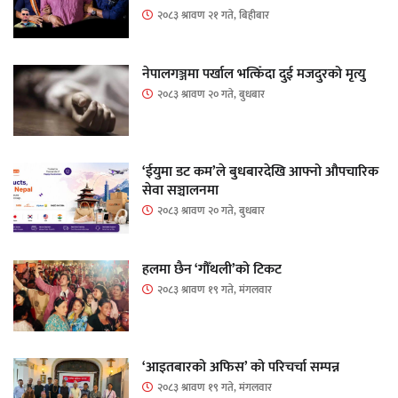
२०८३ श्रावण २१ गते, बिहीबार
नेपालगञ्जमा पर्खाल भत्किँदा दुई मजदुरको मृत्यु
२०८३ श्रावण २० गते, बुधबार
‘ईयुमा डट कम’ले बुधबारदेखि आफ्नो औपचारिक
सेवा सञ्चालनमा
२०८३ श्रावण २० गते, बुधबार
हलमा छैन ‘गौँथली’को टिकट
२०८३ श्रावण १९ गते, मंगलवार
‘आइतबारको अफिस’ को परिचर्चा सम्पन्न
२०८३ श्रावण १९ गते, मंगलवार