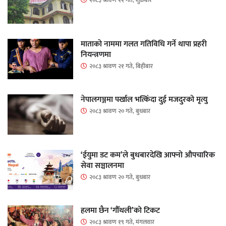
२०८३ श्रावण २२ गते, शुक्रबार
माताकाे नाममा गलत गतिविधि गर्ने थापा प्रहरी
नियन्त्रणमा
२०८३ श्रावण २१ गते, बिहीबार
नेपालगञ्जमा पर्खाल भत्किँदा दुई मजदुरको मृत्यु
२०८३ श्रावण २० गते, बुधबार
‘ईयुमा डट कम’ले बुधबारदेखि आफ्नो औपचारिक
सेवा सञ्चालनमा
२०८३ श्रावण २० गते, बुधबार
हलमा छैन ‘गौँथली’को टिकट
२०८३ श्रावण १९ गते, मंगलवार