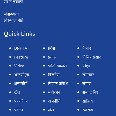
रोशन ज्ञवाली
संवाददाताः
अंकध्वज मोते
Quick Links
DNF TV
प्रदेश
विचार
Feature
प्रवास
विचित्र संसार
Video
फोटो ग्यालरी
शिक्षा
अन्तर्राष्ट्रिय
बिजनेस
समाचार
अन्तर्वार्ता
बिज्ञान प्रबिधि
समाज
खेल
मनोरञ्जन
सम्पादकीय
पत्रपत्रिका
राजनीति
साहित्य
पर्यटन
लेख
स्वास्थ्य