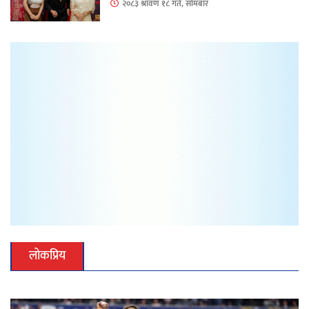
२०८३ श्रावण १८ गते, सोमबार
लोकप्रिय