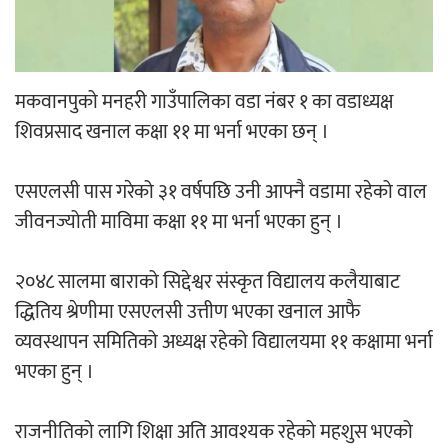
‘ईयुमा डट कम’ले बुधबारदेखि आफ्नो
औपचारिक सेवा सञ्चालनमा
मकवानपुको मनहरी गाउँपालिका वडा नंबर १ का वडाध्यक्ष
शिवप्रसाद खनाल कक्षा ११ मा भर्ना भएका छन् ।
हलमा छैन ‘गौँथली’को टिकट
एसएलसी पास गरेको ३१ वर्षपछि उनी आफ्नै वडामा रहेको वाल
जीवनज्योती माविमा कक्षा ११ मा भर्ना भएका हुन् ।
२०४८ सालमा बाराको सिद्देश्वर संस्कृत विद्यालय कलैयाबाट
द्धितिय श्रेणीमा एसएलसी उत्तीण भएका खनाल आफै
व्यवस्थापन समितिको अध्यक्ष रहेको विद्यालयमा ११ कक्षामा भर्ना
‘आइतबारको अफिस’ को परिचर्चा सम्पन्न
भएका हुन् ।
राजनीतिको लागि शिक्षा अति आवश्यक रहेको महशुस भएको