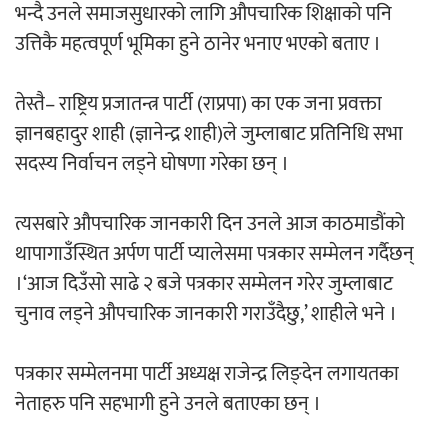
भन्दै उनले समाजसुधारको लागि औपचारिक शिक्षाको पनि
उत्तिकै महत्वपूर्ण भूमिका हुने ठानेर भनाए भएको बताए ।
अर्जुन चन्द्रको ‘संवेदनाका प्रतिध्वनि’
मुक्तकसङ्ग्रह लोकार्पण
तेस्तै– राष्ट्रिय प्रजातन्त्र पार्टी (राप्रपा) का एक जना प्रवक्ता
ज्ञानबहादुर शाही (ज्ञानेन्द्र शाही)ले जुम्लाबाट प्रतिनिधि सभा
सदस्य निर्वाचन लड्ने घोषणा गरेका छन् ।
‘दुर्गा’ निर्माण गर्दै सम्राट
त्यसबारे औपचारिक जानकारी दिन उनले आज काठमाडौंको
थापागाउँस्थित अर्पण पार्टी प्यालेसमा पत्रकार सम्मेलन गर्दैछन्
।‘आज दिउँसो साढे २ बजे पत्रकार सम्मेलन गरेर जुम्लाबाट
चुनाव लड्ने औपचारिक जानकारी गराउँदैछु,’ शाहीले भने ।
पत्रकार सम्मेलनमा पार्टी अध्यक्ष राजेन्द्र लिङ्देन लगायतका
चलचित्र ‘माया भनेकै यस्तो होला’को शीर्ष गीत
नेताहरु पनि सहभागी हुने उनले बताएका छन् ।
सार्वजनिक