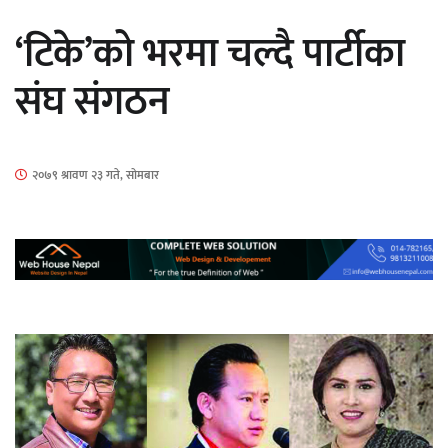
सार्वजनिक
‘टिके’को भरमा चल्दै पार्टीका
संघ संगठन
माताकाे नाममा गलत गतिविधि गर्ने थापा प्रहरी
२०७९ श्रावण २३ गते, सोमबार
नियन्त्रणमा
नेपालगञ्जमा पर्खाल भत्किँदा दुई मजदुरको मृत्यु