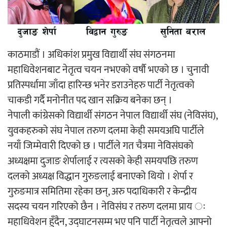
‘ईयुमा डट कम’ले बुधबारदेखि आफ्नो
औपचारिक सेवा सञ्चालनमा
काठमाडौं । अधिकांश प्रमुख विद्यार्थी संघ संगठनमा
महाधिवेशनबाट नेतृत्व चयन नभएको वर्षौ भएको छ । चुनावी
प्रतिस्पर्धामा जाँदा हारिन्छ भनेर डराउनेहरु पार्टी नेतृत्वको
हलमा छैन ‘गौँथली’को टिकट
चाकडी गर्दै मनोनीत पद खान सक्रिय बनेका छन् ।
नेपाली कांग्रेसको विद्यार्थी संगठन नेपाल विद्यार्थी संघ (नेविसंघ),
युवकहरुको संघ नेपाल तरुण दलमा केही समयअघि पार्टीले
नयाँ जिम्मेवारी दिएको छ । पार्टीले गत चैत्रमा नेविसंघको
अध्यक्षमा दुजाङ शेर्पालाई र त्यसको केही समयपछि तरुण
‘आइतबारको अफिस’ को परिचर्चा सम्पन्न
दलको अध्यक्ष विद्धान गुरुङलाई बनाएको थियो । शेर्पा र
गुरुङमात्र समितिमा रहेका छन्, अरु पदाधिकारी र केन्द्रीय
सदस्य चयन गरिएको छैन । नेविसंघ र तरुण दलमा प्राय ः
महाधिवेशन हुँदैन, उद्घाटनसम्म भए पनि पार्टी नेतृत्वले आफ्नो