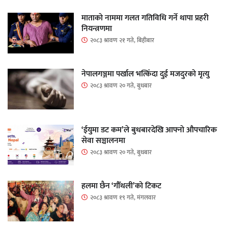
माताकाे नाममा गलत गतिविधि गर्ने थापा प्रहरी
नियन्त्रणमा
२०८३ श्रावण २१ गते, बिहीबार
नेपालगञ्जमा पर्खाल भत्किँदा दुई मजदुरको मृत्यु
२०८३ श्रावण २० गते, बुधबार
‘ईयुमा डट कम’ले बुधबारदेखि आफ्नो औपचारिक
सेवा सञ्चालनमा
२०८३ श्रावण २० गते, बुधबार
हलमा छैन ‘गौँथली’को टिकट
२०८३ श्रावण १९ गते, मंगलवार