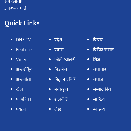
संवाददाताः
अंकध्वज मोते
Quick Links
DNF TV
प्रदेश
विचार
Feature
प्रवास
विचित्र संसार
Video
फोटो ग्यालरी
शिक्षा
अन्तर्राष्ट्रिय
बिजनेस
समाचार
अन्तर्वार्ता
बिज्ञान प्रबिधि
समाज
खेल
मनोरञ्जन
सम्पादकीय
पत्रपत्रिका
राजनीति
साहित्य
पर्यटन
लेख
स्वास्थ्य