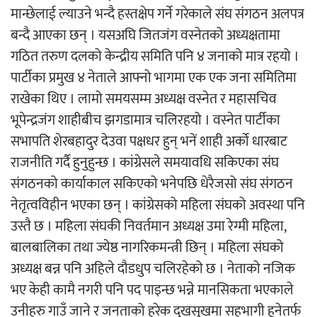
मान्छेलाई ल्याउने भन्दै हस्तक्षेप गर्ने गरेकाले संघ संगठन अलपत्र
बन्दै आएका छन् । यसअघि जितजंग वस्नेतको अध्यक्षतामा
अर्जुन चन्द्रको ‘संवेदनाका प्रतिध्वनि’
गठित तरुण दलको केन्द्रीय समिति पनि ४ जनाको मात्र रहयो ।
मुक्तकसङ्ग्रह लोकार्पण
पार्टीका प्रमुख ४ नेताले आफ्नो भागमा एक एक जना समितिमा
राखेका थिए । लामो समयसम्म अध्यक्ष वस्नेत र महासचिव
भूपेन्द्रजंग शाहीबीच झगडामात्र चलिरहयो । वस्नेत पार्टीका
सभापति शेरबहादुर देउवा पक्षधर हुन् भनें शाही अर्को धारबाट
‘दुर्गा’ निर्माण गर्दै सम्राट
राजनीति गर्दै हुनुहुन्छ । कांग्रेसले समयावधि सकिएका संघ
संगठनको कार्याकाल सकिएको भनेपछि धेरैजसो संघ संगठन
नेतृत्वविहीन भएका छन् । कांग्रेसको महिला संघको अवस्था पनि
उस्तै छ । महिला संघकी निवर्तमान अध्यक्ष उमा रेग्मी महिला,
बालबालिका तथा ज्येष्ठ नागरिकमन्त्री छिन् । महिला संघको
चलचित्र ‘माया भनेकै यस्तो होला’को शीर्ष गीत
अध्यक्ष बन्न पनि अहिले दौडधुप चलिरहेको छ । नेताको नजिक
सार्वजनिक
भए केही कामै नगरी पनि पद पाइन्छ भन्ने मानसिकता भएकाले
उनीहरु गाउँ जाने र जनताको हरेक दुखसुखमा सहभागी हुनेतर्फ