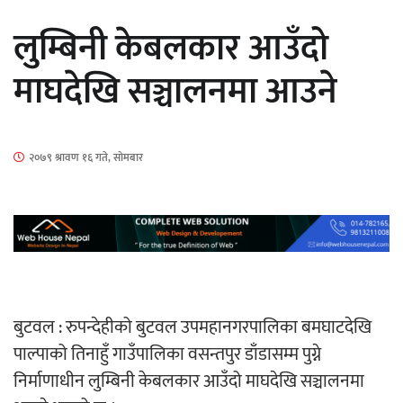
सार्वजनिक
लुम्बिनी केबलकार आउँदो
माघदेखि सञ्चालनमा आउने
माताकाे नाममा गलत गतिविधि गर्ने थापा प्रहरी
२०७९ श्रावण १६ गते, सोमबार
नियन्त्रणमा
नेपालगञ्जमा पर्खाल भत्किँदा दुई मजदुरको मृत्यु
बुटवल : रुपन्देहीको बुटवल उपमहानगरपालिका बमघाटदेखि
पाल्पाको तिनाहुँ गाउँपालिका वसन्तपुर डाँडासम्म पुग्ने
निर्माणाधीन लुम्बिनी केबलकार आउँदो माघदेखि सञ्चालनमा