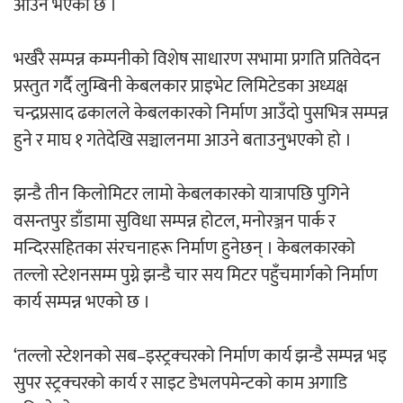
आउने भएको छ ।
‘ईयुमा डट कम’ले बुधबारदेखि आफ्नो
औपचारिक सेवा सञ्चालनमा
भर्खरै सम्पन्न कम्पनीको विशेष साधारण सभामा प्रगति प्रतिवेदन
प्रस्तुत गर्दै लुम्बिनी केबलकार प्राइभेट लिमिटेडका अध्यक्ष
चन्द्रप्रसाद ढकालले केबलकारको निर्माण आउँदाे पुसभित्र सम्पन्न
हुने र माघ १ गतेदेखि सञ्चालनमा आउने बताउनुभएको हो ।
हलमा छैन ‘गौँथली’को टिकट
झन्डै तीन किलोमिटर लामो केबलकारको यात्रापछि पुगिने
वसन्तपुर डाँडामा सुविधा सम्पन्न होटल, मनोरञ्जन पार्क र
मन्दिरसहितका संरचनाहरू निर्माण हुनेछन् । केबलकारको
तल्लो स्टेशनसम्म पुग्ने झन्डै चार सय मिटर पहुँचमार्गको निर्माण
कार्य सम्पन्न भएको छ ।
‘आइतबारको अफिस’ को परिचर्चा सम्पन्न
‘तल्लो स्टेशनको सब–इस्ट्रक्चरको निर्माण कार्य झन्डै सम्पन्न भइ
सुपर स्ट्रक्चरको कार्य र साइट डेभलपमेन्टको काम अगाडि