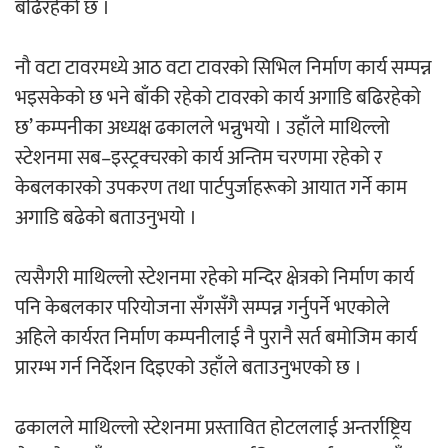
बढिरहेको छ ।
अर्जुन चन्द्रको ‘संवेदनाका प्रतिध्वनि’
नौ वटा टावरमध्ये आठ वटा टावरको सिभिल निर्माण कार्य सम्पन्न
मुक्तकसङ्ग्रह लोकार्पण
भइसकेको छ भने बाँकी रहेको टावरको कार्य अगाडि बढिरहेको
छ’ कम्पनीका अध्यक्ष ढकालले भन्नुभयो । उहाँले माथिल्लो
स्टेशनमा सब–इस्ट्रक्चरको कार्य अन्तिम चरणमा रहेको र
केबलकारको उपकरण तथा पार्टपुर्जाहरूको आयात गर्ने काम
‘दुर्गा’ निर्माण गर्दै सम्राट
अगाडि बढेको बताउनुभयो ।
त्यसैगरी माथिल्लो स्टेशनमा रहेको मन्दिर क्षेत्रको निर्माण कार्य
पनि केबलकार परियोजना सँगसँगै सम्पन्न गर्नुपर्ने भएकोले
अहिले कार्यरत निर्माण कम्पनीलाई नै पुरानै सर्त बमोजिम कार्य
प्रारम्भ गर्न निर्देशन दिइएको उहाँले बताउनुभएको छ ।
चलचित्र ‘माया भनेकै यस्तो होला’को शीर्ष गीत
सार्वजनिक
ढकालले माथिल्लो स्टेशनमा प्रस्तावित होटललाई अन्तर्राष्ट्रिय