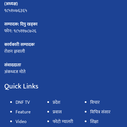
(अध्यक्ष)
९८५१०७६३६५
सम्पादक: दिपु खड्का
फोन: ९८५११७८७२६
कार्यकारी सम्पादकः
रोशन ज्ञवाली
संवाददाताः
अंकध्वज मोते
Quick Links
DNF TV
प्रदेश
विचार
Feature
प्रवास
विचित्र संसार
Video
फोटो ग्यालरी
शिक्षा