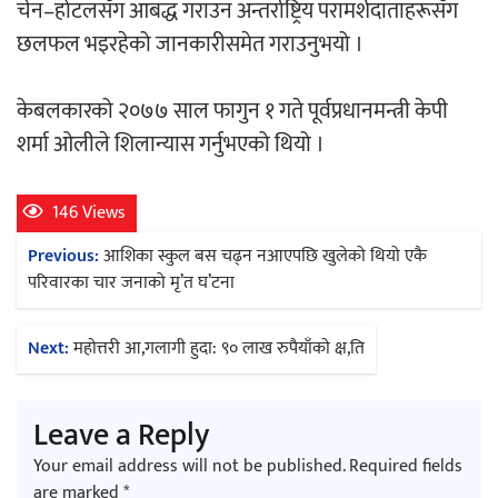
चेन–होटलसँग आबद्ध गराउन अन्तर्राष्ट्रिय परामर्शदाताहरूसँग
छलफल भइरहेको जानकारीसमेत गराउनुभयो ।
केबलकारको २०७७ साल फागुन १ गते पूर्वप्रधानमन्त्री केपी
शर्मा ओलीले शिलान्यास गर्नुभएको थियो ।
146 Views
Post
Previous:
आशिका स्कुल बस चढ्न नआएपछि खुलेको थियो एकै
navigation
परिवारका चार जनाको मृ’त घ’टना
Next:
महाेत्तरी आ,गलागी हुदा: ९० लाख रुपैयाँकाे क्ष,ति
Leave a Reply
Your email address will not be published.
Required fields
are marked
*