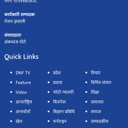
फोन: ९८५११७८७२६
कार्यकारी सम्पादकः
रोशन ज्ञवाली
संवाददाताः
अंकध्वज मोते
Quick Links
DNF TV
प्रदेश
विचार
Feature
प्रवास
विचित्र संसार
Video
फोटो ग्यालरी
शिक्षा
अन्तर्राष्ट्रिय
बिजनेस
समाचार
अन्तर्वार्ता
बिज्ञान प्रबिधि
समाज
खेल
मनोरञ्जन
सम्पादकीय