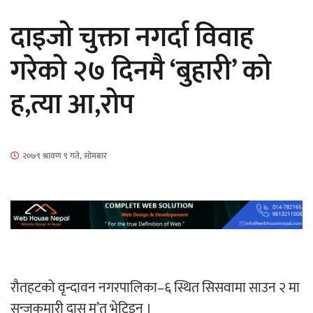
सार्वजनिक
दाइजो चुक्ता नगर्दा विवाह
गरेको २७ दिनमै ‘बुहारी’ को
ह,त्या आ,रोप
माताकाे नाममा गलत गतिविधि गर्ने थापा प्रहरी
नियन्त्रणमा
२०७९ श्रावण ९ गते, सोमबार
नेपालगञ्जमा पर्खाल भत्किँदा दुई मजदुरको मृत्यु
रौतहटको वृन्दावन नगरपालिका–६ स्थित सिसवामा साउन २ मा
सन्जुकुमारी दास मृ’त भेटिइन् ।