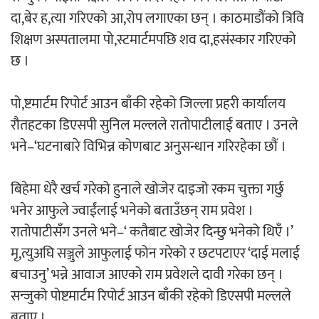
दा,बेर ह,त्या गरिएको आ,रोप लगाएका छन् । काठमाडौंको त्रिवि
शिक्षण अस्पतालमा पो,स्टमार्टमपछि शव दा,हसंस्कार गरिएको
अर्जुन चन्द्रको ‘संवेदनाका प्रतिध्वनि’
छ ।
मुक्तकसङ्ग्रह लोकार्पण
पो,ष्टमार्टम रिपोर्ट आउन बाँकी रहेको जिल्ला प्रहरी कार्यालय
रौतहटका डिएसपी सुनिल मल्लले रातोपाटीलाई बताए । उनले
भने–‘घटनाबारे विभिन्न कोणबाट अनुसन्धान गरिरहेका छौं ।
‘दुर्गा’ निर्माण गर्दै सम्राट
बिहेमा धेरै खर्च गरेको हुनाले खोजेर दाइजो रकम चुक्ता गर्छु
भनेर आफुले ज्वाईंलाई भनेको बताउँछन् राम प्रवेश ।
रातोपाटीसँग उनले भने–‘ कतैबाट खोजेर दिन्छु भनेको थिएँ ।’
मृ,त्युअघि सञ्जुले आफुलाई फोन गरेको र छटपटाएर ‘दाई मलाई
चलचित्र ‘माया भनेकै यस्तो होला’को शीर्ष गीत
बचाउनु’ भन्ने आवाज आएको राम प्रवेशले दावी गरेका छन् ।
सार्वजनिक
सन्जुको पोष्टमार्टम रिपोर्ट आउन बाँकी रहेको डिएसपी मल्लले
बताए ।