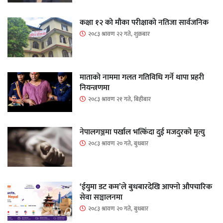
कक्षा १२ को मौका परीक्षाको नतिजा सार्वजनिक
२०८३ श्रावण २२ गते, शुक्रबार
माताकाे नाममा गलत गतिविधि गर्ने थापा प्रहरी
नियन्त्रणमा
२०८३ श्रावण २१ गते, बिहीबार
नेपालगञ्जमा पर्खाल भत्किँदा दुई मजदुरको मृत्यु
२०८३ श्रावण २० गते, बुधबार
‘ईयुमा डट कम’ले बुधबारदेखि आफ्नो औपचारिक
सेवा सञ्चालनमा
२०८३ श्रावण २० गते, बुधबार