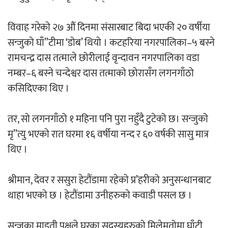
‘ईयुमा डट कम’ले बुधबारदेखि आफ्नो
विवाह गरेको २७ औं दिनमा संसारबाट बिदा भएकी २० वर्षीया
औपचारिक सेवा सञ्चालनमा
सन्जुको घाँ”टीमा ‘डोब’ थियो । कटहरिया नगरपालिका–५ बस्ने
रामचन्द्र दास तत्माले छोरीलाई वृन्दावन नगरपालिका वडा
नम्बर–६ बस्ने चन्देश्वर दास तत्माको छोरासँग लगनगाँठो
कसिदिएका थिए ।
हलमा छैन ‘गौँथली’को टिकट
तर, सो लगनगाँठो १ महिना पनि पुरा नहुँदै टुटेको छ। सन्जुको
मृ”त्यु भएको रात घरमा १६ वर्षीया नन्द र ६० वर्षकी सासु मात्र
थिए ।
‘आइतबारको अफिस’ को परिचर्चा सम्पन्न
श्रीमान, देवर र ससुरा हेटौंडामा रहेको प्र’हरीको अनुसन्धानबाट
थाहा भएको छ । हेटौंडामा उनीहरुको कवाडी पसल छ ।
सन्जुका माइती पक्षले घरका सदस्यहरुको मिलेमतोमा घाँटी