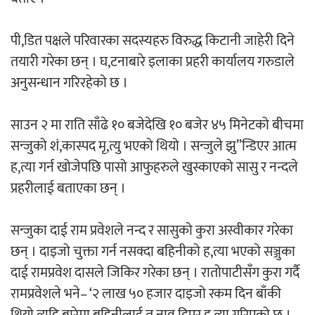
पी,डित पक्षले परिवारका सदस्यहरु विरुद्ध किटानी जाहेरी दिने
तयारी गरेका छन् । घ,टनाबारे इलाका प्रहरी कार्यालय गरुडाले
अनुसन्धान गरिरहेको छ ।
साउन २ मा राति साँढे १० बजेदेखि १० बजेर ४५ मिनेटको बीचमा
सन्जुको शं,कास्पद मृ,त्यु भएको थियो । सन्जुले झु”न्डिएर आत्म
ह,त्या गर्न खोजेपछि पासो आफुहरुले खुस्काएको सासु र नन्दले
प्रहरीलाई बताएका छन् ।
सन्जुका दाई राम प्रवेशले नन्द र सासुको कुरा अस्वीकार गरेका
छन् । दाइजो चुक्ता गर्न नसक्दा बहिनीको ह,त्या भएको सञ्जुका
दाई रामप्रवेश दासले जिकिर गरेका छन् । रातोपाटीसँग कुरा गर्दै
रामप्रवेशले भने– ‘२ लाख ५० हजार दाइजो रकम दिन बाँकी
थियो त्यहि बारेमा बहिनीलाई त,नाव दिएर ह,त्या गरिएको छ ।