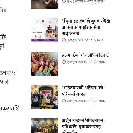
२०८३ श्रावण २० गते, बुधबार
्ममा
‘ईयुमा डट कम’ले बुधबारदेखि
आफ्नो औपचारिक सेवा
सञ्चालनमा
ेपछि
२०८३ श्रावण २० गते, बुधबार
ुने
हलमा छैन ‘गौँथली’को टिकट
२०८३ श्रावण १९ गते, मंगलवार
ाउनमा ५
ो फल
‘आइतबारको अफिस’ को
परिचर्चा सम्पन्न
२०८३ श्रावण १९ गते, मंगलवार
, मकर राशि
अर्जुन चन्द्रको ‘संवेदनाका
प्रतिध्वनि’ मुक्तकसङ्ग्रह