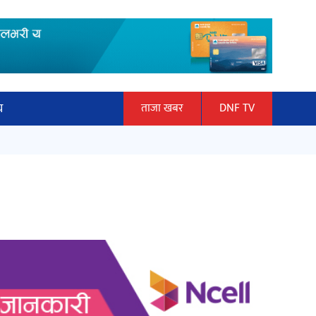
य
ताजा खबर
DNF TV
ार
माताकाे नाममा गलत गतिविधि गर्ने थापा
ञान प्रबिधि
प्रहरी नियन्त्रणमा
ित्य
हलमा छैन ‘गौँथली’को टिकट