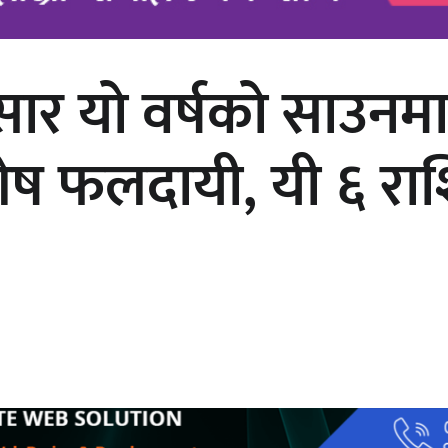
नुसार यो वर्षको साउनम
अर्जुन चन्द्रको ‘संवेदनाका प्रतिध्वनि’
मुक्तकसङ्ग्रह लोकार्पण
िशेष फलदायी, यी ६ रा