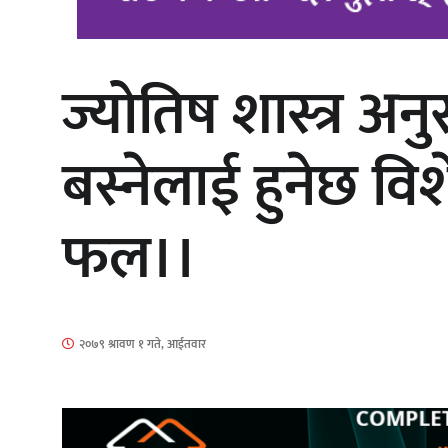
ज्योतिष शास्त्र अ
‘आइतबारको अफिस’ को परिचर्चा सम्पन्न
बस्नेलाई हुनेछ व
फल।।
चलचित्र ‘माया भनेकै यस्तो होला’को शीर्ष
गीत सार्वजनिक
२०७९ श्रावण १ गते, आईतवार