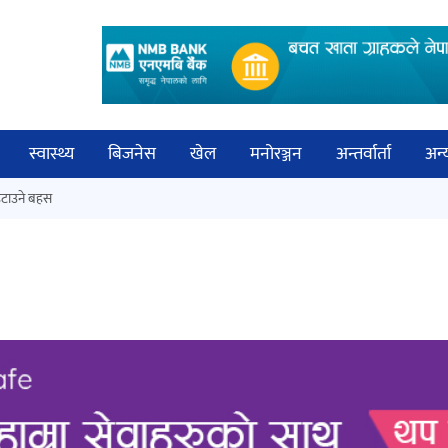
स्वास्थ्य
बिजनेस
खेल
मनोरञ्जन
अन्तर्वार्ता
अन्
विच
टाउने बहस
कक्षा १२ को मौका परीक्षाको नतिजा
बिज्
सार्वजनिक
साह
‘ईयुमा डट कम’ले बुधबारदेखि आफ्नो
औपचारिक सेवा सञ्चालनमा