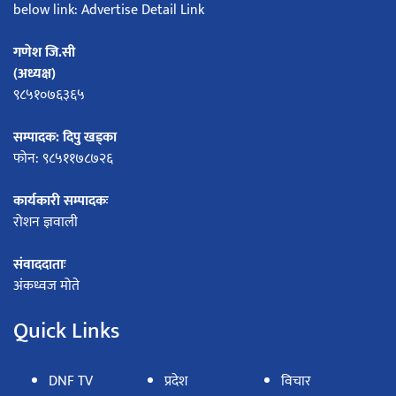
below link: Advertise Detail Link
गणेश जि.सी
(अध्यक्ष)
९८५१०७६३६५
सम्पादक: दिपु खड्का
फोन: ९८५११७८७२६
कार्यकारी सम्पादकः
रोशन ज्ञवाली
संवाददाताः
अंकध्वज मोते
Quick Links
DNF TV
प्रदेश
विचार