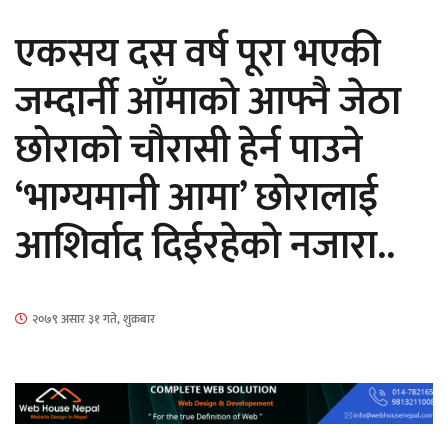
औपचारिक सेवा सञ्चालनमा
एकसय दस वर्ष पूरा भएकी
जम्दार्नी आँमाकाे आफ्नै जेठा
छोराको चौरासी हेर्न पाउने
हलमा छैन ‘गौँथली’को टिकट
‘भाग्यमानी आमा’ छाेरालाई
आशिर्वाद दिईरहेकाे नजारा..
‘आइतबारको अफिस’ को परिचर्चा सम्पन्न
२०७९ असार ३१ गते, शुक्रबार