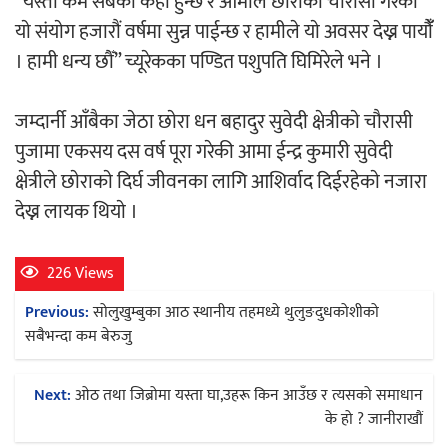
“यस्ताे कर्म सबैकाे कहाँ हुन्छ र आमाले छाेराकाे चौरासी गरेकाे
याे संयाेग हजारौं वर्षमा सुन्न पाईन्छ र हामीले याे अवसर देख्न पायौंँ
काठमाडौं युथ कन्क्लेभ २०२६ भव्यताका साथ
। हामी धन्य छौँ” च्यूरेकका पण्डित पशुपति घिमिरेले भने ।
सम्पन्न
जम्दार्नी आँबैका जेठा छाेरा धन बहादुर सुवेदी क्षेत्रीकाे चौरासी
पुजामा एकसय दस वर्ष पूरा गरेकी आमा ईन्द्र कुमारी सुवेदी
क्षेत्रीले छाेराकाे दिर्घ जीवनका लागि आशिर्वाद दिईरहेकाे नजारा
देख्न लायक थियाे ।
गीति एल्बम ‘जागृति’ लोकार्पण
226 Views
Post
Previous:
सोलुखुम्बुका आठ स्थानीय तहमध्ये थुलुङदुधकोशीको
navigation
सबैभन्दा कम बेरुजु
सिरानचोक गाउँपालिका पूर्व अध्यक्ष गुरुङलाई
Next:
ओठ तथा जिब्रोमा यस्ता घा,उहरू किन आउँछ र त्यसको समाधान
सम्मान
के हो ? जानीराखौं