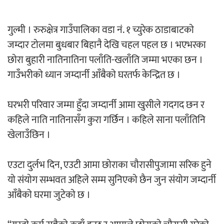
अर्जुन चन्द्रको ‘संवेदनाका प्रतिध्वनि’
मुक्तकसङ्ग्रह लोकार्पण
गुल्मी । रुरुक्षेत्र गाउँपालिका वडा नं. १ च्युरेक ठाडाबाटकाे
जम्दार टाेलमा बुधबार बिहानै देखि चहल पहल छ । भएभरका
छाेरा बुहारी नातिनातिना पलाँति-खलाँति जम्मा भएका छन ।
गाउँभरीकाे ध्यान जम्दार्नी आँबैकाे घरतर्फ केन्द्रित छ ।
‘दुर्गा’ निर्माण गर्दै सम्राट
घरभरी परिवार जम्मा हुँदा जम्दार्नी आमा खुसीले गदगद छन र
कहिले नाति नातिनासँग कुरा गर्छिन । कहिले साना पलाँतिनि
खेलाउँछिन ।
एउटा दुर्लभ दिन, एउटी आमा छाेराका चौरासीपुजामा सरिक हुने
चलचित्र ‘माया भनेकै यस्तो होला’को शीर्ष गीत
याे संयाेग सम्भवत अहिले सम्म सुनिएकाे छैन जुन संयाेग जम्दार्नी
सार्वजनिक
आँबैकाे घरमा जुटेकाे छ ।