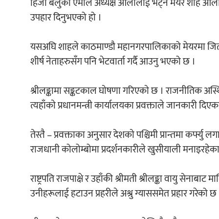
हिजो बेलुका एमाले अध्यक्ष ओलीलाई भेट्न मेयर शाह ओल
उपहार दिनुभएको हो ।
यसअघि शाहले काठमाण्डौ महानगरपालिकाको मेयरमा जित सु
शीर्ष नेताहरुसँग पनि भेटवार्ता गर्दै आउनु भएको छ ।
श्रीलङ्कामा सङ्कटकाल घाेषणा गरिएकाे छ । राजनीतिक अस्थि
त्यहाँकाे प्रधानमन्त्री कार्यालयका प्रवक्ताले जानकारी द
तेस्तै – प्रवक्ताका अनुसार देशकाे पश्चिमी प्रान्तमा कर्फ्यु ल
राजधानी कोलोम्बोमा प्रदर्शनकारीले खुसीयाली मनाइरहेका
राष्ट्रपति राजपाक्षे र उहाँकी श्रीमती श्रीलङ्का वायु सेनाब
उनीहरूलाई हटाउन प्रहरीले अश्रु ग्याससमेत प्रहार गरेको छ