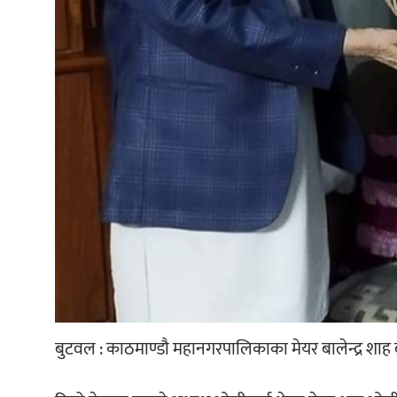
बुटवल : काठमाण्डौ महानगरपालिकाका मेयर बालेन्द्र शाह