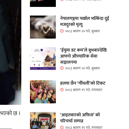
नेपालगञ्जमा पर्खाल भत्किँदा दुई
मजदुरको मृत्यु
२०८३ श्रावण २० गते, बुधबार
‘ईयुमा डट कम’ले बुधबारदेखि
आफ्नो औपचारिक सेवा
सञ्चालनमा
२०८३ श्रावण २० गते, बुधबार
हलमा छैन ‘गौँथली’को टिकट
२०८३ श्रावण १९ गते, मंगलवार
नुभएको छ ।
‘आइतबारको अफिस’ को
परिचर्चा सम्पन्न
२०८३ श्रावण १९ गते, मंगलवार