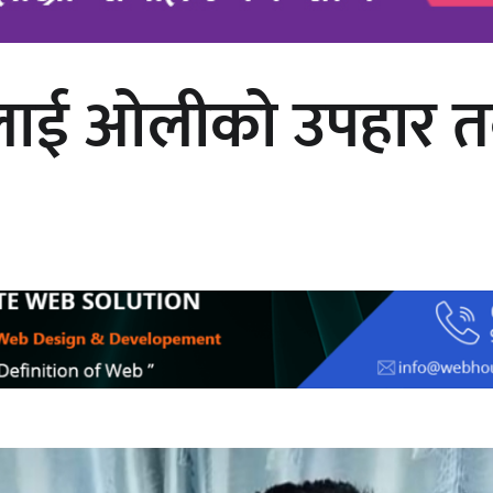
ाह लाई ओलीको उपहार 
चलचित्र ‘माया भनेकै यस्तो होला’को शीर्ष
गीत सार्वजनिक