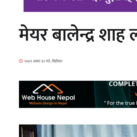
मेयर बालेन्द्र श
‘दुर्गा’ निर्माण गर्दै सम्राट
२०७९ असार ३० गते, बिहीबार
गीति एल्बम ‘जागृति’ लोकार्पण