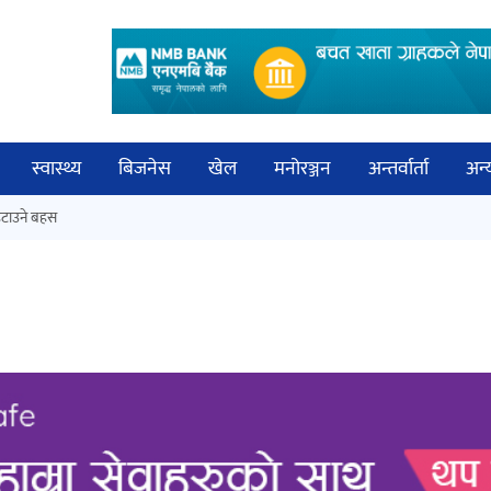
स्वास्थ्य
बिजनेस
खेल
मनोरञ्जन
अन्तर्वार्ता
अन्
विच
टाउने बहस
नेपालगञ्जमा पर्खाल भत्किँदा दुई मजदुरको
बिज्
मृत्यु
साह
‘आइतबारको अफिस’ को परिचर्चा सम्पन्न