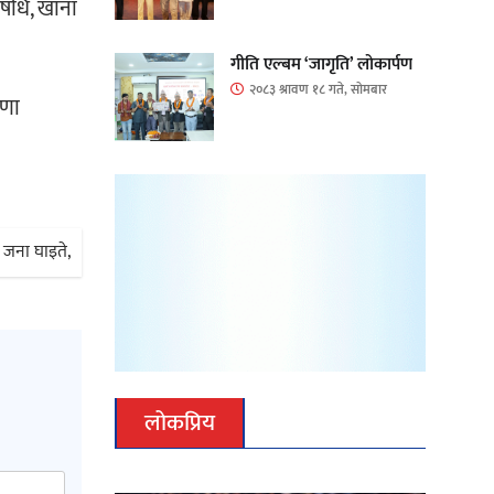
 औषधि, खाना
गीति एल्बम ‘जागृति’ लोकार्पण
२०८३ श्रावण १८ गते, सोमबार
षणा
 जना घाइते,
लोकप्रिय