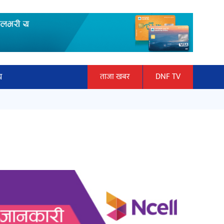
य
ताजा खबर
DNF TV
ार
‘ईयुमा डट कम’ले बुधबारदेखि आफ्नो
ञान प्रबिधि
औपचारिक सेवा सञ्चालनमा
ित्य
अर्जुन चन्द्रको ‘संवेदनाका प्रतिध्वनि’
मुक्तकसङ्ग्रह लोकार्पण