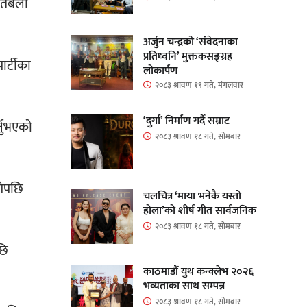
े तबला
अर्जुन चन्द्रको ‘संवेदनाका
प्रतिध्वनि’ मुक्तकसङ्ग्रह
र्टीका
लोकार्पण
२०८३ श्रावण १९ गते, मंगलवार
‘दुर्गा’ निर्माण गर्दै सम्राट
नुभएकाे
२०८३ श्रावण १८ गते, सोमबार
ुगेपछि
चलचित्र ‘माया भनेकै यस्तो
होला’को शीर्ष गीत सार्वजनिक
२०८३ श्रावण १८ गते, सोमबार
छि
काठमाडौं युथ कन्क्लेभ २०२६
भव्यताका साथ सम्पन्न
२०८३ श्रावण १८ गते, सोमबार