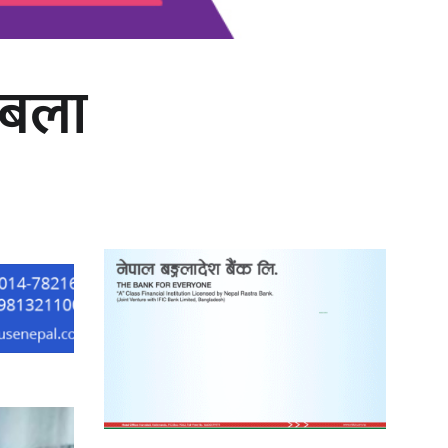
तबला
काठमाडौं युथ कन्क्लेभ २०२६ भव्यताका
साथ सम्पन्न