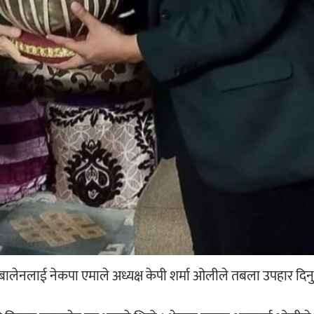
 बालेनलाई नेकपा एमाले अध्यक्ष केपी शर्मा ओलीले तबला उपहार दि