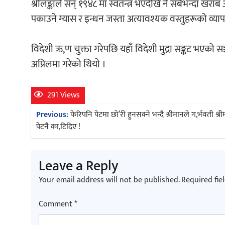
श्रीलङ्काले सन् १९४८ मा स्वतन्त्र भएदेखि नै सबैभन्दा खर
पकाउने ग्यास र इन्धन जस्ता अत्यावश्यक वस्तुहरूको व्
विदेशी ऋ,ण चुक्ता गरेपछि यहाँ विदेशी मुद्रा सङ्कट भएको
अप्रिलमा गरेको थियो ।
291 Views
Post
Previous:
फेरिपनि पेटमा छो’री हुनसक्ने भन्दै श्रीमानले ग,र्भवती श्
navigation
पेटनै का,टिदिए !
Leave a Reply
Your email address will not be published.
Required fie
Comment
*