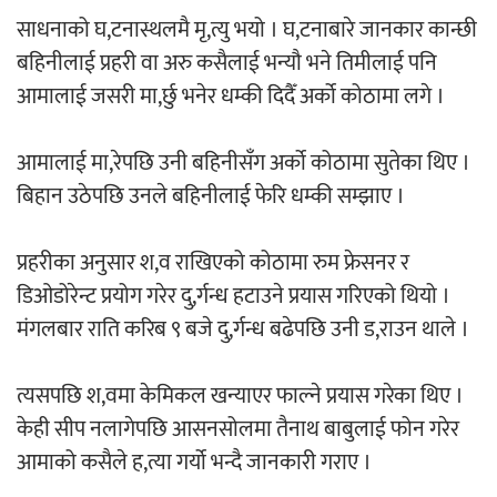
साधनाको घ,टनास्थलमै मृ,त्यु भयो । घ,टनाबारे जानकार कान्छी
बहिनीलाई प्रहरी वा अरु कसैलाई भन्यौ भने तिमीलाई पनि
आमालाई जसरी मा,र्छु भनेर धम्की दिदैँ अर्को कोठामा लगे ।
आमालाई मा,रेपछि उनी बहिनीसँग अर्को कोठामा सुतेका थिए ।
बिहान उठेपछि उनले बहिनीलाई फेरि धम्की सम्झाए ।
प्रहरीका अनुसार श,व राखिएको कोठामा रुम फ्रेसनर र
डिओडोरेन्ट प्रयोग गरेर दु,र्गन्ध हटाउने प्रयास गरिएको थियो ।
मंगलबार राति करिब ९ बजे दु,र्गन्ध बढेपछि उनी ड,राउन थाले ।
त्यसपछि श,वमा केमिकल खन्याएर फाल्ने प्रयास गरेका थिए ।
केही सीप नलागेपछि आसनसोलमा तैनाथ बाबुलाई फोन गरेर
आमाको कसैले ह,त्या गर्यो भन्दै जानकारी गराए ।