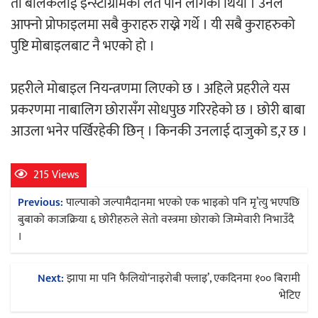
ती बालकलाई इन्स्टाग्रामको लत पनि लागेको थियो । उनले
आफ्नो प्रोफाइलमा सबै कुराहरु राख्ने गर्थे । यी सबै कुराहरुको
पुष्टि मोबाइलबाट नै भएको हो ।
प्रहरीले मोबाइल नियन्त्रणमा लिएको छ । अहिले प्रहरीले यस
प्रकरणमा नाबालिग छोरासँग सोधपुछ गरिरहेको छ । छोरी बाबा
आउला भनेर पर्खिरहेकी छिन् । किनकी उनलाई दाजुको ड,र छ ।
215 Views
Post
Previous:
पाल्पाको जल्पामैदानमा भएको एक भाइको पनि मृ’त्यु भएपछि
navigation
बुबाको काजक्रिया ६ छोरीहरुले सेतो वस्त्रमा छोराको जिम्मेवारी निभाउँदै
।
Next:
झापा मा पनि फैलियाे‘नाइरोबी फ्लाइ’, एकदिनमा १०० बिरामी
भेटिए