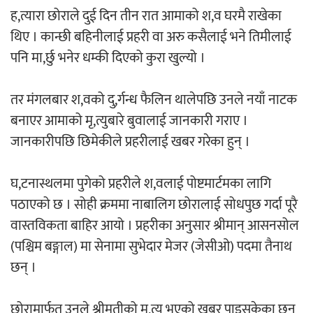
ह,त्यारा छोराले दुई दिन तीन रात आमाको श,व घरमै राखेका
थिए । कान्छी बहिनीलाई प्रहरी वा अरु कसैलाई भने तिमीलाई
चलचित्र ‘माया भनेकै यस्तो होला’को शीर्ष गीत
पनि मा,र्छु भनेर धम्की दिएको कुरा खुल्यो ।
सार्वजनिक
तर मंगलबार श,वको दु,र्गन्ध फैलिन थालेपछि उनले नयाँ नाटक
बनाएर आमाको मृ,त्युबारे बुवालाई जानकारी गराए ।
जानकारीपछि छिमेकीले प्रहरीलाई खबर गरेका हुन् ।
काठमाडौं युथ कन्क्लेभ २०२६ भव्यताका साथ
सम्पन्न
घ,टनास्थलमा पुगेको प्रहरीले श,वलाई पोष्टमार्टमका लागि
पठाएको छ । सोही क्रममा नाबालिग छोरालाई सोधपुछ गर्दा पूरै
वास्तविकता बाहिर आयो । प्रहरीका अनुसार श्रीमान् आसनसोल
(पश्चिम बङ्गाल) मा सेनामा सुभेदार मेजर (जेसीओ) पदमा तैनाथ
गीति एल्बम ‘जागृति’ लोकार्पण
छन् ।
छोरामार्फत उनले श्रीमतीको मृ,त्यु भएको खबर पाइसकेका छन्