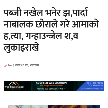
पब्जी नखेल भनेर झ,पार्दा
नाबालक छोराले गरे आमाको
ह,त्या, गन्हाउन्जेल श,व
‘ईयुमा डट कम’ले बुधबारदेखि आफ्नो
लुकाइराखे
औपचारिक सेवा सञ्चालनमा
२०७९ असार २६ गते, आईतवार
हलमा छैन ‘गौँथली’को टिकट