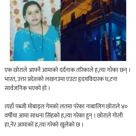
‘आइतबारको अफिस’ को परिचर्चा सम्पन्न
अर्जुन चन्द्रको ‘संवेदनाका प्रतिध्वनि’
मुक्तकसङ्ग्रह लोकार्पण
एक छोराले आफ्नै आमाको दर्दनाक तरिकाले ह,त्या गरेका छन् ।
भारत, उत्तर प्रदेशको लखनउमा एउटा हृदयविदारक घ,टना
सार्वजनिक भएको हो ।
‘दुर्गा’ निर्माण गर्दै सम्राट
त्यहाँ पब्जी मोबाइल गेमको लतमा परेका नाबालिग छोराले ४०
वर्षीया आमा साधना सिंहको ह,त्या गरेका हुन् । छोराले गोली
हा,नेर आमाको ह,त्या गरेको खुलेको छ ।