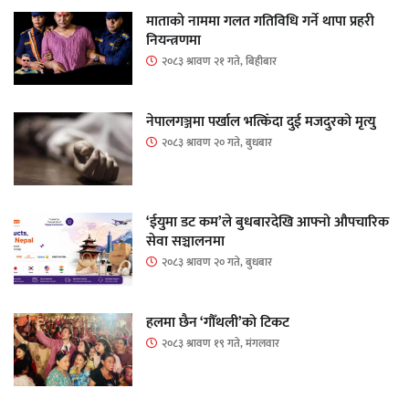
माताकाे नाममा गलत गतिविधि गर्ने थापा प्रहरी
नियन्त्रणमा
२०८३ श्रावण २१ गते, बिहीबार
नेपालगञ्जमा पर्खाल भत्किँदा दुई मजदुरको मृत्यु
२०८३ श्रावण २० गते, बुधबार
‘ईयुमा डट कम’ले बुधबारदेखि आफ्नो औपचारिक
सेवा सञ्चालनमा
२०८३ श्रावण २० गते, बुधबार
हलमा छैन ‘गौँथली’को टिकट
२०८३ श्रावण १९ गते, मंगलवार