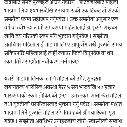
टाढाबाट समेत पुरुषहरु आउने गर्दछन् । हाटबजारबाट महिला
भाडामा लिँदा १० भारुदेखि १ सय भारुको एक टिकट टाँसिएको
अर्जुन चन्द्रको ‘संवेदनाका प्रतिध्वनि’
सम्झौता पत्रमा सहीछाप गर्नुपर्दछ । उक्त सम्झौता अनुसार एक
मुक्तकसङ्ग्रह लोकार्पण
वर्ष वा त्योभन्दा लामो समयसम्म महिलालाई आफूसँग राख्नका
लागि तय गरिएको रकम पनि भुक्तान गर्नुपर्दछ । सम्झौता
अवधिभर महिलालाई भाडामा लिएर आफूसँग राख्ने पुरुषले समय
सकिएपछि महिलालाई त्यहीँ ल्याएर फिर्ता दिनुपर्दछ वा थप
‘दुर्गा’ निर्माण गर्दै सम्राट
रकम तिरेर सम्झौता नवीकरण गर्न सक्छ ।
यसरी भाडामा लिनका लागि महिलाको उमेर, सुन्दरता
लगायतका शारीरिक अवस्था हेरेर ५ सय भारुदेखि ५० हजार
भारुसम्मको रकम तोकिएको हुन्छ । उक्त रकम सम्बन्धित महिला
तथा युवतीको घरपरिवारलाई भुक्तान गर्नु पर्दछ । सम्झौता पश्चात्
चलचित्र ‘माया भनेकै यस्तो होला’को शीर्ष गीत
भाडामा लिने पुरुषले महिलासँग विवाहको औपचारिकता पूरा
सार्वजनिक
गर्दछ । सम्झौता अवधिभर उनीहरुबीच लोग्ने–स्वास्नीको सम्बन्ध