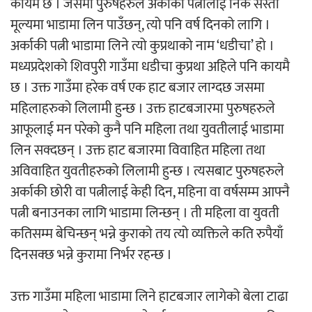
कायम छ । जसमा पुरुषहरुले अर्काकी पत्नीलाई निकै सस्तो
‘ईयुमा डट कम’ले बुधबारदेखि आफ्नो
मूल्यमा भाडामा लिन पाउँछन्, त्यो पनि वर्ष दिनको लागि ।
औपचारिक सेवा सञ्चालनमा
अर्काकी पत्नी भाडामा लिने त्यो कुप्रथाको नाम ‘धडीचा’ हो ।
मध्यप्रदेशको शिवपुरी गाउँमा धडीचा कुप्रथा अहिले पनि कायमै
छ । उक्त गाउँमा हरेक वर्ष एक हाट बजार लाग्दछ जसमा
महिलाहरुको लिलामी हुन्छ । उक्त हाटबजारमा पुरुषहरुले
हलमा छैन ‘गौँथली’को टिकट
आफूलाई मन परेको कुनै पनि महिला तथा युवतीलाई भाडामा
लिन सक्दछन् । उक्त हाट बजारमा विवाहित महिला तथा
अविवाहित युवतीहरुको लिलामी हुन्छ । त्यसबाट पुरुषहरुले
अर्काकी छोरी वा पत्नीलाई केही दिन, महिना वा वर्षसम्म आफ्नै
पत्नी बनाउनका लागि भाडामा लिन्छन् । ती महिला वा युवती
कतिसम्म बेचिन्छन् भन्ने कुराको तय त्यो व्यक्तिले कति रुपैयाँ
‘आइतबारको अफिस’ को परिचर्चा सम्पन्न
दिनसक्छ भन्ने कुरामा निर्भर रहन्छ ।
उक्त गाउँमा महिला भाडामा लिने हाटबजार लागेको बेला टाढा