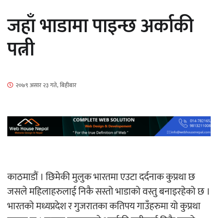
सार्वजनिक
जहाँ भाडामा पाइन्छ अर्काकी
पत्नी
माताकाे नाममा गलत गतिविधि गर्ने थापा प्रहरी
२०७९ असार २३ गते, बिहीबार
नियन्त्रणमा
नेपालगञ्जमा पर्खाल भत्किँदा दुई मजदुरको मृत्यु
काठमाडौं । छिमेकी मुलुक भारतमा एउटा दर्दनाक कुप्रथा छ
जसले महिलाहरुलाई निकै सस्तो भाडाको वस्तु बनाइरहेको छ ।
भारतको मध्यप्रदेश र गुजरातका कतिपय गाउँहरुमा यो कुप्रथा