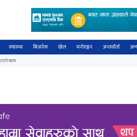
स्वास्थ्य
बिजनेस
खेल
मनोरञ्जन
अन्तर्वार्ता
अन्
विच
टाउने बहस
कक्षा १२ को मौका परीक्षाको नतिजा
बिज्
सार्वजनिक
साह
‘ईयुमा डट कम’ले बुधबारदेखि आफ्नो
औपचारिक सेवा सञ्चालनमा