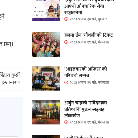
आफ्नो औपचारिक सेवा
सञ्चालनमा
ुने
२०८३ श्रावण २० गते, बुधबार
हलमा छैन ‘गौँथली’को टिकट
२०८३ श्रावण १९ गते, मंगलवार
ित छन्।
‘आइतबारको अफिस’ को
्वारा कुर्सी
परिचर्चा सम्पन्न
हस्तान्तरण
२०८३ श्रावण १९ गते, मंगलवार
अर्जुन चन्द्रको ‘संवेदनाका
प्रतिध्वनि’ मुक्तकसङ्ग्रह
लोकार्पण
२०८३ श्रावण १९ गते, मंगलवार