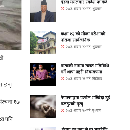
देउवा मंगलबार स्वदेश फर्किंदै
२०८३ श्रावण २२ गते, शुक्रबार
कक्षा १२ को मौका परीक्षाको
नतिजा सार्वजनिक
२०८३ श्रावण २२ गते, शुक्रबार
वी
माताकाे नाममा गलत गतिविधि
गर्ने थापा प्रहरी नियन्त्रणमा
२०८३ श्रावण २१ गते, बिहीबार
ित छन्।
नेपालगञ्जमा पर्खाल भत्किँदा दुई
 संरचना १७
मजदुरको मृत्यु
२०८३ श्रावण २० गते, बुधबार
थ्य पनि
‘ईयुमा डट कम’ले बुधबारदेखि