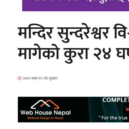
मन्दिर सुन्दरेश्वर
‘आइतबारको अफिस’ को परिचर्चा सम्पन्न
मागेको कुरा २४ घण्ट
चलचित्र ‘माया भनेकै यस्तो होला’को शीर्ष
२०७९ असार १५ गते, बुधबार
गीत सार्वजनिक