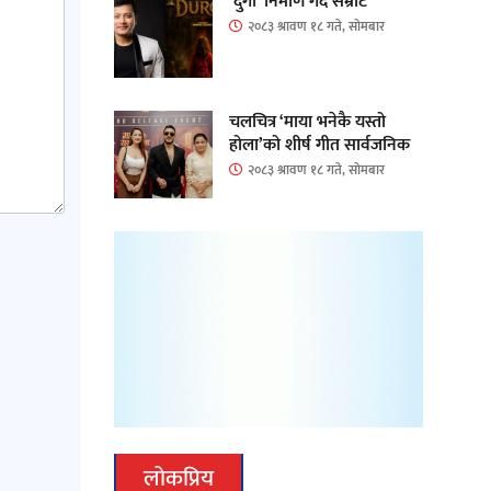
‘दुर्गा’ निर्माण गर्दै सम्राट
२०८३ श्रावण १८ गते, सोमबार
चलचित्र ‘माया भनेकै यस्तो
होला’को शीर्ष गीत सार्वजनिक
२०८३ श्रावण १८ गते, सोमबार
लोकप्रिय