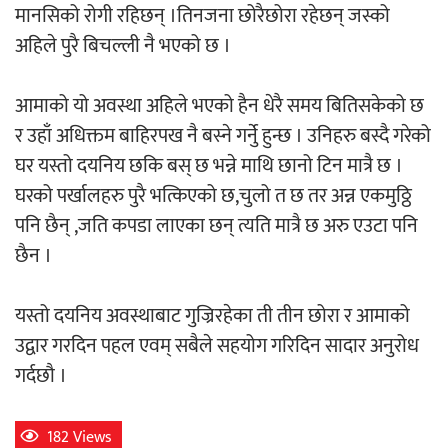
मानसिको रोगी रहिछन् ।तिनजना छोरैछोरा रहेछन् जस्को
अहिले पुरै बिचल्ली नै भएको छ ।
अर्जुन चन्द्रको ‘संवेदनाका प्रतिध्वनि’
मुक्तकसङ्ग्रह लोकार्पण
आमाको यो अवस्था अहिले भएको हैन धेरै समय बितिसकेको छ
र उहाँ अधिक्तम बाहिरपख नै बस्ने गर्नेु हुन्छ । उनिहरु बस्दै गरेको
घर यस्तो दयनिय छकि बस् छ भन्ने माथि छानो टिन मात्रै छ ।
घरको पर्खालहरु पुरै भत्किएको छ,चुलो त छ तर अन्न एकमुठ्ठि
‘दुर्गा’ निर्माण गर्दै सम्राट
पनि छैन् ,जति कपडा लाएका छन् त्यति मात्रै छ अरु एउटा पनि
छैन ।
यस्तो दयनिय अवस्थाबाट गुज्रिरहेका ती तीन छोरा र आमाको
उद्वार गरदिन पहल एवम् सबैले सहयोग गरिदिन सादार अनुरोध
गर्दछौ ।
चलचित्र ‘माया भनेकै यस्तो होला’को शीर्ष गीत
सार्वजनिक
182 Views