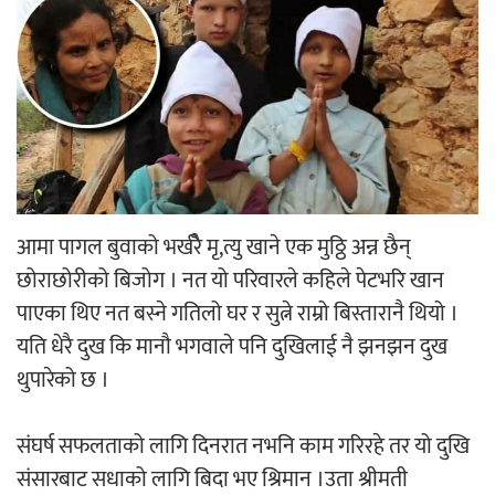
‘ईयुमा डट कम’ले बुधबारदेखि आफ्नो
औपचारिक सेवा सञ्चालनमा
हलमा छैन ‘गौँथली’को टिकट
आमा पागल बुवाको भर्खरेै मृ,त्यु खाने एक मुठ्ठि अन्न छैन्
छोराछोरीको बिजोग । नत यो परिवारले कहिले पेटभरि खान
पाएका थिए नत बस्ने गतिलो घर र सुत्ने राम्रो बिस्तारानै थियो ।
यति धेरै दुख कि मानौ भगवाले पनि दुखिलाई नै झनझन दुख
थुपारेको छ ।
‘आइतबारको अफिस’ को परिचर्चा सम्पन्न
संघर्ष सफलताको लागि दिनरात नभनि काम गरिरहे तर यो दुखि
संसारबाट सधाको लागि बिदा भए श्रिमान ।उता श्रीमती