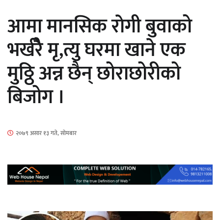
सार्वजनिक
आमा मानसिक राेगी बुवाको
भर्खरेै मृ,त्यु घरमा खाने एक
मुठ्ठि अन्न छैन् छोराछोरीको
माताकाे नाममा गलत गतिविधि गर्ने थापा प्रहरी
बिजोग ।
नियन्त्रणमा
२०७९ असार १३ गते, सोमबार
नेपालगञ्जमा पर्खाल भत्किँदा दुई मजदुरको मृत्यु