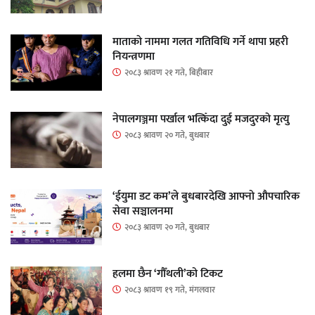
माताकाे नाममा गलत गतिविधि गर्ने थापा प्रहरी
नियन्त्रणमा
२०८३ श्रावण २१ गते, बिहीबार
नेपालगञ्जमा पर्खाल भत्किँदा दुई मजदुरको मृत्यु
२०८३ श्रावण २० गते, बुधबार
‘ईयुमा डट कम’ले बुधबारदेखि आफ्नो औपचारिक
सेवा सञ्चालनमा
२०८३ श्रावण २० गते, बुधबार
हलमा छैन ‘गौँथली’को टिकट
२०८३ श्रावण १९ गते, मंगलवार