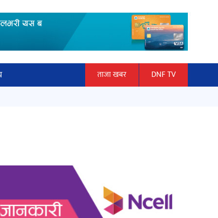
य
ताजा खबर
DNF TV
ार
‘ईयुमा डट कम’ले बुधबारदेखि आफ्नो
ञान प्रबिधि
औपचारिक सेवा सञ्चालनमा
ित्य
अर्जुन चन्द्रको ‘संवेदनाका प्रतिध्वनि’
मुक्तकसङ्ग्रह लोकार्पण