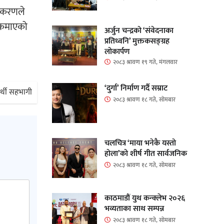
स्करणले
ड कमाएको
अर्जुन चन्द्रको ‘संवेदनाका
प्रतिध्वनि’ मुक्तकसङ्ग्रह
लोकार्पण
२०८३ श्रावण १९ गते, मंगलवार
‘दुर्गा’ निर्माण गर्दै सम्राट
्थी सहभागी
२०८३ श्रावण १८ गते, सोमबार
चलचित्र ‘माया भनेकै यस्तो
होला’को शीर्ष गीत सार्वजनिक
२०८३ श्रावण १८ गते, सोमबार
काठमाडौं युथ कन्क्लेभ २०२६
भव्यताका साथ सम्पन्न
२०८३ श्रावण १८ गते, सोमबार