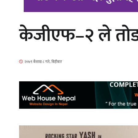
केजीएफ–२ ले तोड्य
‘दुर्गा’ निर्माण गर्दै सम्राट
२०७९ बैशाख ८ गते, बिहीबार
गीति एल्बम ‘जागृति’ लोकार्पण