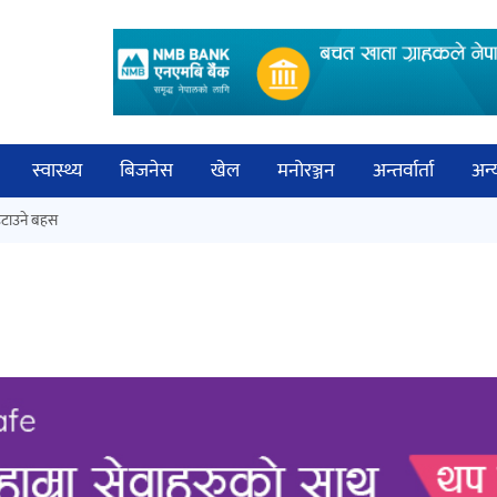
स्वास्थ्य
बिजनेस
खेल
मनोरञ्जन
अन्तर्वार्ता
अन्
विच
टाउने बहस
नेपालगञ्जमा पर्खाल भत्किँदा दुई मजदुरको
बिज्
मृत्यु
साह
‘आइतबारको अफिस’ को परिचर्चा सम्पन्न