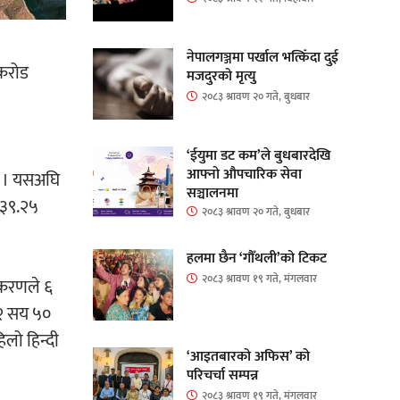
नेपालगञ्जमा पर्खाल भत्किँदा दुई
 करोड
मजदुरको मृत्यु
२०८३ श्रावण २० गते, बुधबार
‘ईयुमा डट कम’ले बुधबारदेखि
आफ्नो औपचारिक सेवा
छ । यसअघि
सञ्चालनमा
१३९.२५
२०८३ श्रावण २० गते, बुधबार
हलमा छैन ‘गौँथली’को टिकट
२०८३ श्रावण १९ गते, मंगलवार
्करणले ६
 २ सय ५०
िलो हिन्दी
‘आइतबारको अफिस’ को
परिचर्चा सम्पन्न
२०८३ श्रावण १९ गते, मंगलवार