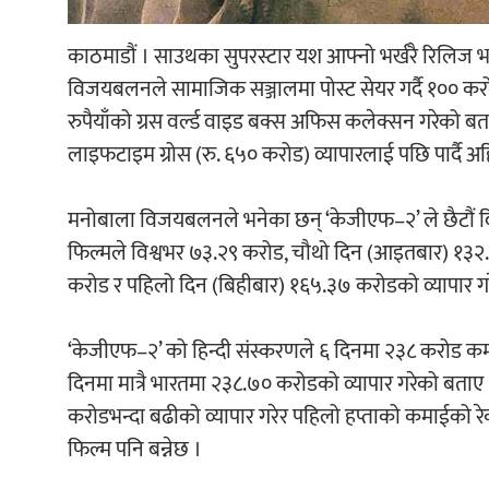
काठमाडौं । साउथका सुपरस्टार यश आफ्नो भर्खरै रिलिज भ
विजयबलनले सामाजिक सञ्जालमा पोस्ट सेयर गर्दै १०० क
रुपैयाँको ग्रस वर्ल्ड वाइड बक्स अफिस कलेक्सन गरेको ब
लाइफटाइम ग्रोस (रु. ६५० करोड) व्यापारलाई पछि पार्दै अ
मनोबाला विजयबलनले भनेका छन् ‘केजीएफ–२’ ले छैटौं दिन
फिल्मले विश्वभर ७३.२९ करोड, चौथो दिन (आइतबार) १३२.१३
करोड र पहिलो दिन (बिहीबार) १६५.३७ करोडको व्यापार ग
‘केजीएफ–२’ को हिन्दी संस्करणले ६ दिनमा २३८ करोड कमा
दिनमा मात्रै भारतमा २३८.७० करोडको व्यापार गरेको बताए
करोडभन्दा बढीको व्यापार गरेर पहिलो हप्ताको कमाईको रेक
फिल्म पनि बन्नेछ ।