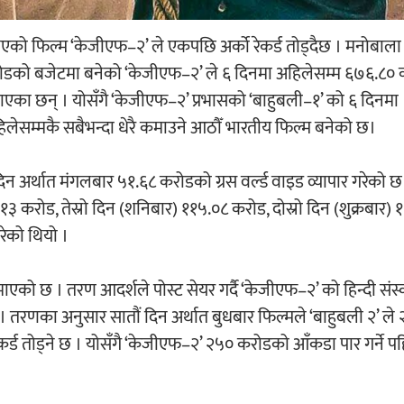
एको फिल्म ‘केजीएफ–२’ ले एकपछि अर्को रेकर्ड तोड्दैछ । मनोबाला
रोडको बजेटमा बनेको ‘केजीएफ–२’ ले ६ दिनमा अहिलेसम्म ६७६.८०
ताएका छन् । योसँगै ‘केजीएफ–२’ प्रभासको ‘बाहुबली–१’ को ६ दिनमा
हिलेसम्मकै सबैभन्दा धेरै कमाउने आठौँ भारतीय फिल्म बनेको छ।
 अर्थात मंगलबार ५१.६८ करोडको ग्रस वर्ल्ड वाइड व्यापार गरेको 
 करोड, तेस्रो दिन (शनिबार) ११५.०८ करोड, दोस्रो दिन (शुक्रबार) 
रेको थियो ।
एको छ । तरण आदर्शले पोस्ट सेयर गर्दै ‘केजीएफ–२’ को हिन्दी संस
 । तरणका अनुसार सातौं दिन अर्थात बुधबार फिल्मले ‘बाहुबली २’ ले
र्ड तोड्ने छ । योसँगै ‘केजीएफ–२’ २५० करोडको आँकडा पार गर्ने पह