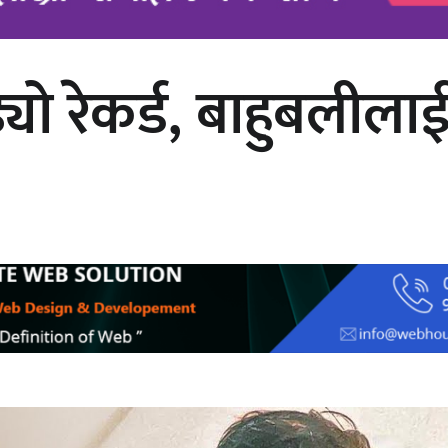
ो रेकर्ड, बाहुबलीलाई
चलचित्र ‘माया भनेकै यस्तो होला’को शीर्ष
गीत सार्वजनिक