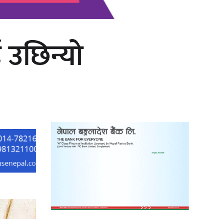
 उछिन्यो
काठमाडौं युथ कन्क्लेभ २०२६ भव्यताका
साथ सम्पन्न