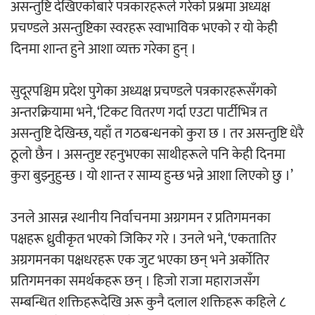
असन्तुष्टि देखिएकोबारे पत्रकारहरूले गरेको प्रश्नमा अध्यक्ष
प्रचण्डले असन्तुष्टिका स्वरहरू स्वाभाविक भएको र यो केही
अर्जुन चन्द्रको ‘संवेदनाका प्रतिध्वनि’
दिनमा शान्त हुने आशा व्यक्त गरेका हुन् ।
मुक्तकसङ्ग्रह लोकार्पण
सुदूरपश्चिम प्रदेश पुगेका अध्यक्ष प्रचण्डले पत्रकारहरूसँगको
अन्तरक्रियामा भने, ‘टिकट वितरण गर्दा एउटा पार्टीभित्र त
असन्तुष्टि देखिन्छ, यहाँ त गठबन्धनको कुरा छ । तर असन्तुष्टि धेरै
‘दुर्गा’ निर्माण गर्दै सम्राट
ठूलो छैन । असन्तुष्ट रहनुभएका साथीहरूले पनि केही दिनमा
कुरा बुझ्नुहुन्छ । यो शान्त र साम्य हुन्छ भन्ने आशा लिएको छु ।’
उनले आसन्न स्थानीय निर्वाचनमा अग्रगमन र प्रतिगमनका
पक्षहरू ध्रुवीकृत भएको जिकिर गरे । उनले भने, ‘एकतातिर
अग्रगमनका पक्षधरहरू एक जुट भएका छन् भने अर्कोतिर
चलचित्र ‘माया भनेकै यस्तो होला’को शीर्ष गीत
प्रतिगमनका समर्थकहरू छन् । हिजो राजा महाराजसँग
सार्वजनिक
सम्बन्धित शक्तिहरूदेखि अरू कुनै दलाल शक्तिहरू कहिले ८