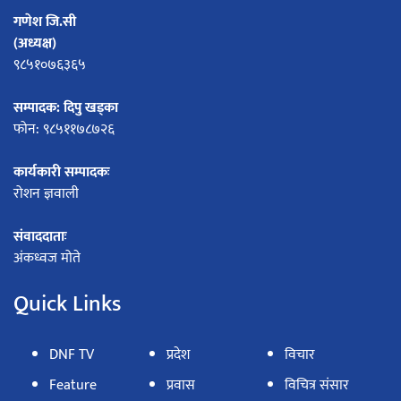
गणेश जि.सी
(अध्यक्ष)
९८५१०७६३६५
सम्पादक: दिपु खड्का
फोन: ९८५११७८७२६
कार्यकारी सम्पादकः
रोशन ज्ञवाली
संवाददाताः
अंकध्वज मोते
Quick Links
DNF TV
प्रदेश
विचार
Feature
प्रवास
विचित्र संसार