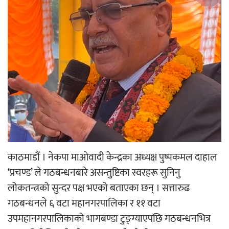
‘ईयुमा डट कम’ले बुधबारदेखि आफ्नो
औपचारिक सेवा सञ्चालनमा
हलमा छैन ‘गौँथली’को टिकट
काठमाडौं । नेकपा माओवादी केन्द्रका अध्यक्ष पुष्पकमल दाहाल
‘प्रचण्ड’ ले गठबन्धनबारे असन्तुष्टिका स्वरहरू सुनिनु
‘आइतबारको अफिस’ को परिचर्चा सम्पन्न
लोकतन्त्रको सुन्दर पक्ष भएको बताएका छन् । सत्तारुढ
गठबन्धनले ६ वटा महानगरपालिका र ११ वटा
उपमहानगरपालिकाको भागबण्डा टुङ्ग्याएपछि गठबन्धनभित्र