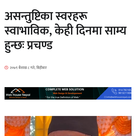
सार्वजनिक
असन्तुष्टिका स्वरहरू
स्वाभाविक, केही दिनमा साम्य
हुन्छः प्रचण्ड
माताकाे नाममा गलत गतिविधि गर्ने थापा प्रहरी
नियन्त्रणमा
२०७९ बैशाख ८ गते, बिहीबार
नेपालगञ्जमा पर्खाल भत्किँदा दुई मजदुरको मृत्यु