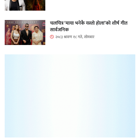
चलचित्र ‘माया भनेकै यस्तो होला’को शीर्ष गीत
सार्वजनिक
२०८३ श्रावण १८ गते, सोमबार