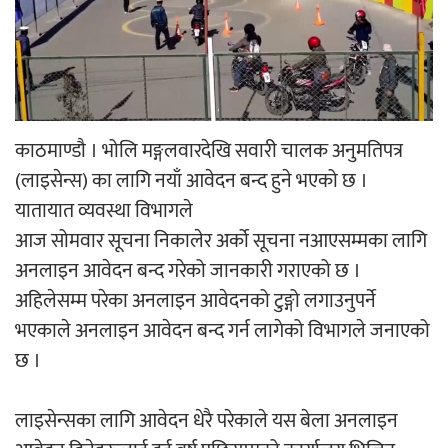
‘ईयुमा डट कम’ले बुधबारदेखि आफ्नो
औपचारिक सेवा सञ्चालनमा
काठमाण्डौ । भोलि मङ्गलवारदेखि सवारी चालक अनुमतिपत्र
(लाइसेन्स) का लागि नयाँ आवेदन बन्द हुने भएको छ ।
हलमा छैन ‘गौँथली’को टिकट
यातायात व्यवस्था विभागले
आज सोमवार सूचना निकालेर अर्को सूचना नआएसम्मका लागि
अनलाइन आवेदन बन्द गरेको जानकारी गराएको छ ।
अहिलेसम्म परेका अनलाइन आवेदनको टुङ्गो लगाउनुपर्ने
भएकाले अनलाइन आवेदन बन्द गर्न लागेको विभागले जनाएको
‘आइतबारको अफिस’ को परिचर्चा सम्पन्न
छ ।
लाइसेन्सका लागि आवेदन धेरै परेकाले यस बेला अनलाइन