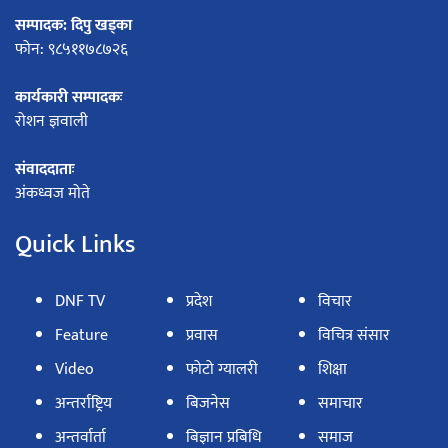
सम्पादक: दिपु खड्का
फोन: ९८५११७८७२६
कार्यकारी सम्पादकः
रोशन ज्ञवाली
संवाददाताः
अंकध्वज मोते
Quick Links
DNF TV
प्रदेश
विचार
Feature
प्रवास
विचित्र संसार
Video
फोटो ग्यालरी
शिक्षा
अन्तर्राष्ट्रिय
बिजनेस
समाचार
अन्तर्वार्ता
बिज्ञान प्रबिधि
समाज