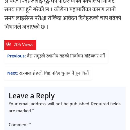
आवेदन दिनेहरूलाई दुई वर्ष पछिसम्मको कार्यालय भिजिट
समय प्राप्त हुने गरेको छ । कोरोना महामारीका कारण लामो
अर्जुन चन्द्रको ‘संवेदनाका प्रतिध्वनि’
समय लाइसेन्स परीक्षा रोकिँदा आवेदन दिनेहरूको चाप बढेको
मुक्तकसङ्ग्रह लोकार्पण
विभागले जनाएको छ ।
205 Views
Post
Previous:
वैद्य समूहले स्थानीय तहको निर्वाचन बहिष्कार गर्ने
‘दुर्गा’ निर्माण गर्दै सम्राट
navigation
Next:
राप्रपालाई हलो चिह्न नदिए चुनाव नै हुन दिन्नौँ
Leave a Reply
Your email address will not be published.
Required fields
चलचित्र ‘माया भनेकै यस्तो होला’को शीर्ष गीत
are marked
*
सार्वजनिक
Comment
*