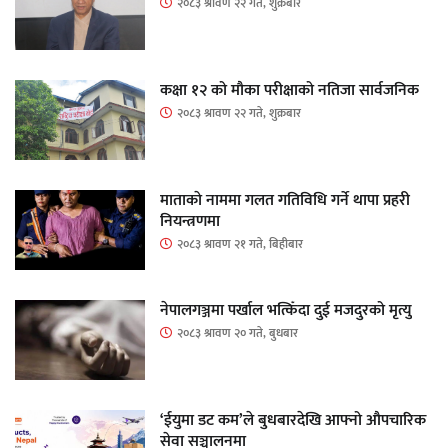
२०८३ श्रावण २२ गते, शुक्रबार
कक्षा १२ को मौका परीक्षाको नतिजा सार्वजनिक
२०८३ श्रावण २२ गते, शुक्रबार
माताकाे नाममा गलत गतिविधि गर्ने थापा प्रहरी
नियन्त्रणमा
२०८३ श्रावण २१ गते, बिहीबार
नेपालगञ्जमा पर्खाल भत्किँदा दुई मजदुरको मृत्यु
२०८३ श्रावण २० गते, बुधबार
‘ईयुमा डट कम’ले बुधबारदेखि आफ्नो औपचारिक
सेवा सञ्चालनमा