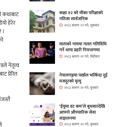
कक्षा १२ को मौका परीक्षाको
यही कथाबाट
नतिजा सार्वजनिक
यो हेरेर
२०८३ श्रावण २२ गते, शुक्रबार
ए ।
को
माताकाे नाममा गलत गतिविधि
गर्ने थापा प्रहरी नियन्त्रणमा
२०८३ श्रावण २१ गते, बिहीबार
रले नेतृत्व
ट प्रेरित
नेपालगञ्जमा पर्खाल भत्किँदा दुई
मजदुरको मृत्यु
२०८३ श्रावण २० गते, बुधबार
ँजस्तै
‘ईयुमा डट कम’ले बुधबारदेखि
आफ्नो औपचारिक सेवा
सञ्चालनमा
े
२०८३ श्रावण २० गते, बुधबार