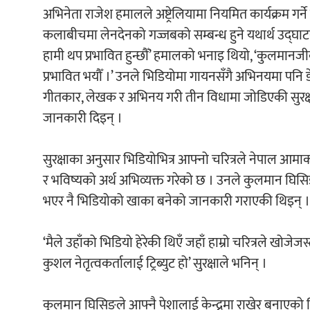
अभिनेता राजेश हमालले अष्ट्रेलियामा नियमित कार्यक्रम गर
कलाबीचमा लेनदेनको गज्जबको सम्बन्ध हुने यथार्थ उद्घाटन
हामी थप प्रभावित हुन्छौँ’ हमालको भनाइ थियो, ‘कुलमानजी
प्रभावित भयौँ ।’ उनले भिडियोमा गायनसँगै अभिनयमा पनि डेब
गीतकार, लेखक र अभिनय गरी तीन विधामा जोडिएकी सुरक्षा प
जानकारी दिइन् ।
सुरक्षाका अनुसार भिडियोभित्र आफ्नो चरित्रले नेपाल आमाको प्
र भविष्यको अर्थ अभिव्यक्त गरेको छ । उनले कुलमान घिसिङ
भएर नै भिडियोको खाका बनेको जानकारी गराएकी थिइन् ।
‘मैले उहाँको भिडियो हेरेकी थिएँ जहाँ हाम्रो चरित्रले खोजेज
कुशल नेतृत्वकर्तालाई ट्रिब्युट हो’ सुरक्षाले भनिन् ।
कुलमान घिसिङले आफ्नै पेशालाई केन्द्रमा राखेर बनाएको भ