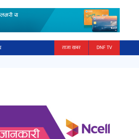
य
ताजा खबर
DNF TV
ार
माताकाे नाममा गलत गतिविधि गर्ने थापा
ञान प्रबिधि
प्रहरी नियन्त्रणमा
ित्य
हलमा छैन ‘गौँथली’को टिकट