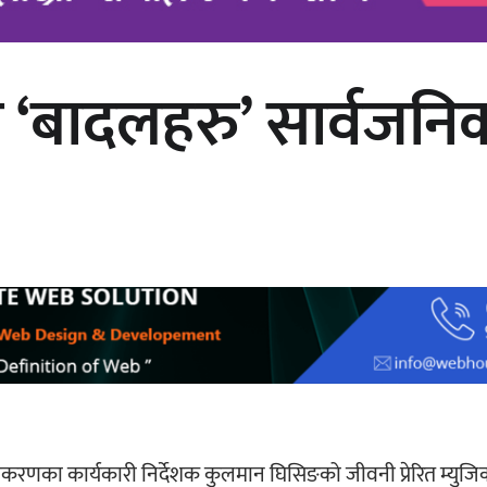
ो ‘बादलहरु’ सार्वजनि
अर्जुन चन्द्रको ‘संवेदनाका प्रतिध्वनि’
मुक्तकसङ्ग्रह लोकार्पण
ाधिकरणका कार्यकारी निर्देशक कुलमान घिसिङको जीवनी प्रेरित म्युज