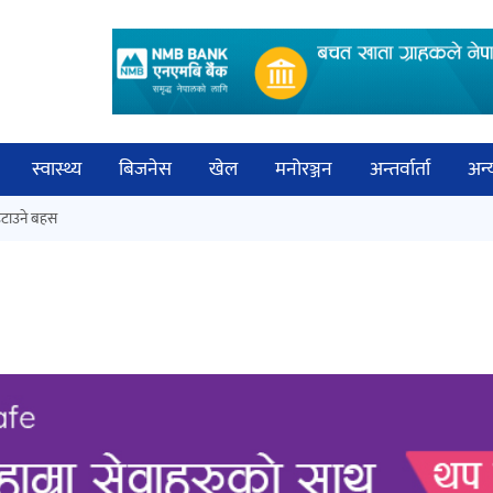
स्वास्थ्य
बिजनेस
खेल
मनोरञ्जन
अन्तर्वार्ता
अन्
विच
टाउने बहस
कक्षा १२ को मौका परीक्षाको नतिजा
बिज्
सार्वजनिक
साह
‘ईयुमा डट कम’ले बुधबारदेखि आफ्नो
औपचारिक सेवा सञ्चालनमा