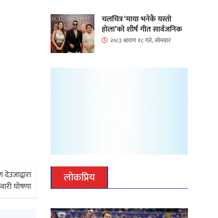
चलचित्र ‘माया भनेकै यस्तो
होला’को शीर्ष गीत सार्वजनिक
२०८३ श्रावण १८ गते, सोमबार
देउजाद्वारा
लोकप्रिय
दवारी घोषणा