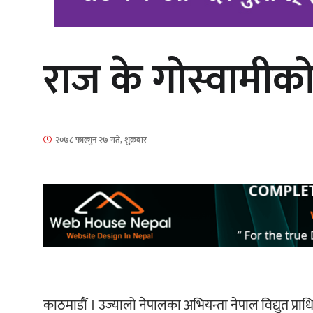
राज के गोस्वामीक
‘आइतबारको अफिस’ को परिचर्चा सम्पन्न
२०७८ फाल्गुन २७ गते, शुक्रबार
चलचित्र ‘माया भनेकै यस्तो होला’को शीर्ष
गीत सार्वजनिक
काठमाडौँ । उज्यालो नेपालका अभियन्ता नेपाल विद्युत प्र