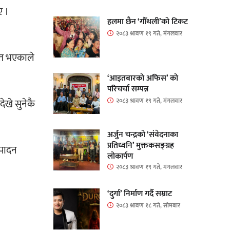
ए ।
हलमा छैन ‘गौँथली’को टिकट
२०८३ श्रावण १९ गते, मंगलवार
ीत भएकाले
‘आइतबारको अफिस’ को
परिचर्चा सम्पन्न
२०८३ श्रावण १९ गते, मंगलवार
ेखे सुनेकै
अर्जुन चन्द्रको ‘संवेदनाका
प्रतिध्वनि’ मुक्तकसङ्ग्रह
्पादन
लोकार्पण
२०८३ श्रावण १९ गते, मंगलवार
‘दुर्गा’ निर्माण गर्दै सम्राट
२०८३ श्रावण १८ गते, सोमबार