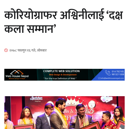
सार्वजनिक
कोरियोग्राफर अश्विनीलाई ‘दक्ष
कला सम्मान’
माताकाे नाममा गलत गतिविधि गर्ने थापा प्रहरी
२०७८ फाल्गुन १६ गते, सोमबार
नियन्त्रणमा
नेपालगञ्जमा पर्खाल भत्किँदा दुई मजदुरको मृत्यु