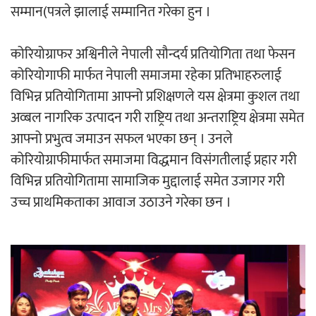
सम्मान(पत्रले झालाई सम्मानित गरेका हुन ।
अर्जुन चन्द्रको ‘संवेदनाका प्रतिध्वनि’
कोरियोग्राफर अश्विनीले नेपाली सौन्दर्य प्रतियोगिता तथा फेसन
मुक्तकसङ्ग्रह लोकार्पण
कोरियोगाफी मार्फत नेपाली समाजमा रहेका प्रतिभाहरुलाई
विभिन्न प्रतियोगितामा आफ्नो प्रशिक्षणले यस क्षेत्रमा कुशल तथा
अव्बल नागरिक उत्पादन गरी राष्ट्रिय तथा अन्तराष्ट्रिय क्षेत्रमा समेत
आफ्नो प्रभुत्व जमाउन सफल भएका छन् । उनले
‘दुर्गा’ निर्माण गर्दै सम्राट
कोरियोग्राफीमार्फत समाजमा विद्धमान विसंगतीलाई प्रहार गरी
विभिन्न प्रतियोगितामा सामाजिक मुद्दालाई समेत उजागर गरी
उच्च प्राथमिकताका आवाज उठाउने गरेका छन ।
चलचित्र ‘माया भनेकै यस्तो होला’को शीर्ष गीत
सार्वजनिक