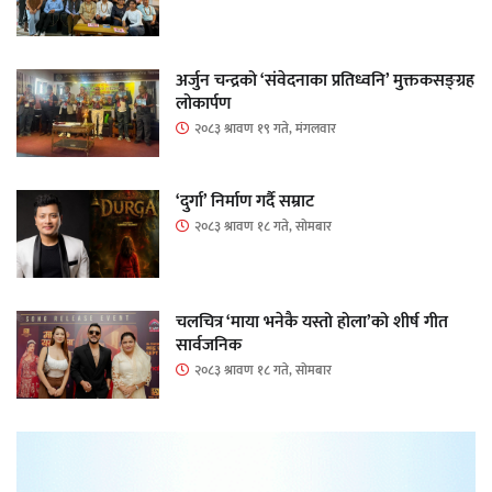
अर्जुन चन्द्रको ‘संवेदनाका प्रतिध्वनि’ मुक्तकसङ्ग्रह
लोकार्पण
२०८३ श्रावण १९ गते, मंगलवार
‘दुर्गा’ निर्माण गर्दै सम्राट
२०८३ श्रावण १८ गते, सोमबार
चलचित्र ‘माया भनेकै यस्तो होला’को शीर्ष गीत
सार्वजनिक
२०८३ श्रावण १८ गते, सोमबार