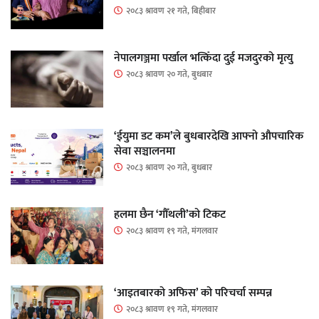
२०८३ श्रावण २१ गते, बिहीबार
नेपालगञ्जमा पर्खाल भत्किँदा दुई मजदुरको मृत्यु
२०८३ श्रावण २० गते, बुधबार
‘ईयुमा डट कम’ले बुधबारदेखि आफ्नो औपचारिक
सेवा सञ्चालनमा
२०८३ श्रावण २० गते, बुधबार
हलमा छैन ‘गौँथली’को टिकट
२०८३ श्रावण १९ गते, मंगलवार
‘आइतबारको अफिस’ को परिचर्चा सम्पन्न
२०८३ श्रावण १९ गते, मंगलवार