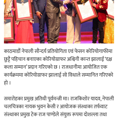
‘ईयुमा डट कम’ले बुधबारदेखि आफ्नो
औपचारिक सेवा सञ्चालनमा
हलमा छैन ‘गौँथली’को टिकट
काठमाडौं नेपाली सौन्दर्य प्रतियोगिता एवं फेसन कोरियोगाफीमा
छुट्टै पहिचान बनाएका कोरियोग्राफर अश्विनी कान्त झालाई ‘दक्ष
कला सम्मान’ प्रदान गरिएको छ । राजधानीमा आयोजित एक
कार्यक्रममा कोरियोग्राफर झालाई सो विधाले सम्मानित गरिएको
हो ।
‘आइतबारको अफिस’ को परिचर्चा सम्पन्न
समारोहका प्रमुख अतिथी पूर्वमन्त्री मा। राजकिशोर यादव, नेपाली
चलचित्रका नायक भुवन केसी र आयोजक संस्थाका तर्फवाट
संस्थाका प्रमुख टेक राज पाण्डेले संयुक्त रूपमा दोशल्ला तथा