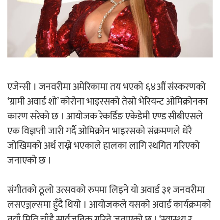
‘ईयुमा डट कम’ले बुधबारदेखि आफ्नो
औपचारिक सेवा सञ्चालनमा
एजेन्सी । जनवरीमा अमेरिकामा तय भएको ६४औं संस्करणको
हलमा छैन ‘गौँथली’को टिकट
‘ग्रामी अवार्ड शो’ कोरोना भाइरसको तेस्रो भेरियन्ट ओमिक्रोनका
कारण सरेको छ । आयोजक रेकर्डिङ एकेडेमी एण्ड सीबीएसले
एक विज्ञप्ती जारी गर्दै ओमिक्रोन भाइरसको संक्रमणले धेरै
जोखिमको अर्थ राख्ने भएकाले हालका लागि स्थगित गरिएको
जनाएको छ ।
‘आइतबारको अफिस’ को परिचर्चा सम्पन्न
संगीतको ठूलो उत्सवको रुपमा लिइने यो अवार्ड ३१ जनवरीमा
लसएञ्जल्समा हुँदै थियो । आयोजकले यसको अवार्ड कार्यक्रमको
नयाँ मिति चाँडै सार्वजनिक गरिने जनाएको छ । ‘स्वास्थ्य र