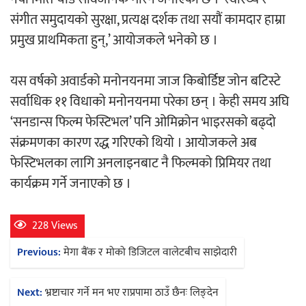
संगीत समुदायको सुरक्षा, प्रत्यक्ष दर्शक तथा सयौं कामदार हाम्रा
अर्जुन चन्द्रको ‘संवेदनाका प्रतिध्वनि’
प्रमुख प्राथमिकता हुन्,’ आयोजकले भनेको छ ।
मुक्तकसङ्ग्रह लोकार्पण
यस वर्षको अवार्डको मनोनयनमा जाज किबोर्डिष्ट जोन बटिस्टे
सर्वाधिक ११ विधाको मनोनयनमा परेका छन् । केही समय अघि
‘सनडान्स फिल्म फेस्टिभल’ पनि ओमिक्रोन भाइरसको बढ्दो
संक्रमणका कारण रद्ध गरिएको थियो । आयोजकले अब
‘दुर्गा’ निर्माण गर्दै सम्राट
फेस्टिभलका लागि अनलाइनबाट नै फिल्मको प्रिमियर तथा
कार्यक्रम गर्ने जनाएको छ ।
228 Views
Post
Previous:
मेगा बैंक र मोको डिजिटल वालेटबीच साझेदारी
चलचित्र ‘माया भनेकै यस्तो होला’को शीर्ष गीत
navigation
सार्वजनिक
Next:
भ्रष्टाचार गर्ने मन भए राप्रपामा ठाउँ छैनः लिङ्देन