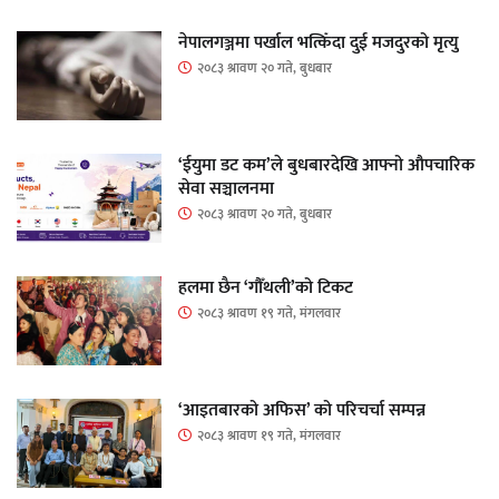
नेपालगञ्जमा पर्खाल भत्किँदा दुई मजदुरको मृत्यु
२०८३ श्रावण २० गते, बुधबार
‘ईयुमा डट कम’ले बुधबारदेखि आफ्नो औपचारिक
सेवा सञ्चालनमा
२०८३ श्रावण २० गते, बुधबार
हलमा छैन ‘गौँथली’को टिकट
२०८३ श्रावण १९ गते, मंगलवार
‘आइतबारको अफिस’ को परिचर्चा सम्पन्न
२०८३ श्रावण १९ गते, मंगलवार