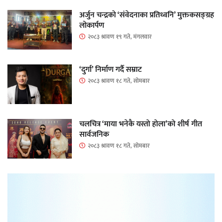
अर्जुन चन्द्रको ‘संवेदनाका प्रतिध्वनि’ मुक्तकसङ्ग्रह
लोकार्पण
२०८३ श्रावण १९ गते, मंगलवार
‘दुर्गा’ निर्माण गर्दै सम्राट
२०८३ श्रावण १८ गते, सोमबार
चलचित्र ‘माया भनेकै यस्तो होला’को शीर्ष गीत
सार्वजनिक
२०८३ श्रावण १८ गते, सोमबार