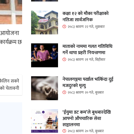
कक्षा १२ को मौका परीक्षाको
नतिजा सार्वजनिक
२०८३ श्रावण २२ गते, शुक्रबार
ुमा आयोजना
 कार्यक्रम छ
माताकाे नाममा गलत गतिविधि
गर्ने थापा प्रहरी नियन्त्रणमा
२०८३ श्रावण २१ गते, बिहीबार
नेपालगञ्जमा पर्खाल भत्किँदा दुई
फैलिन सक्ने
मजदुरको मृत्यु
को चेतावनी
२०८३ श्रावण २० गते, बुधबार
‘ईयुमा डट कम’ले बुधबारदेखि
आफ्नो औपचारिक सेवा
सञ्चालनमा
२०८३ श्रावण २० गते, बुधबार