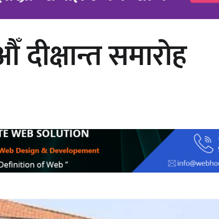
 दीक्षान्त समारोह
अर्जुन चन्द्रको ‘संवेदनाका प्रतिध्वनि’
मुक्तकसङ्ग्रह लोकार्पण