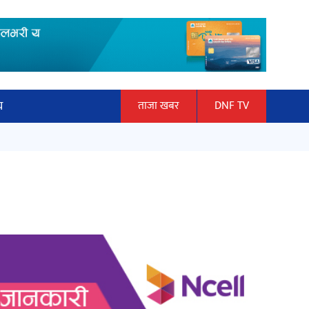
य
ताजा खबर
DNF TV
ार
माताकाे नाममा गलत गतिविधि गर्ने थापा
ञान प्रबिधि
प्रहरी नियन्त्रणमा
ित्य
हलमा छैन ‘गौँथली’को टिकट