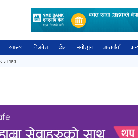
स्वास्थ्य
बिजनेस
खेल
मनोरञ्जन
अन्तर्वार्ता
अन्
विच
टाउने बहस
कक्षा १२ को मौका परीक्षाको नतिजा
बिज्
सार्वजनिक
साह
‘ईयुमा डट कम’ले बुधबारदेखि आफ्नो
औपचारिक सेवा सञ्चालनमा