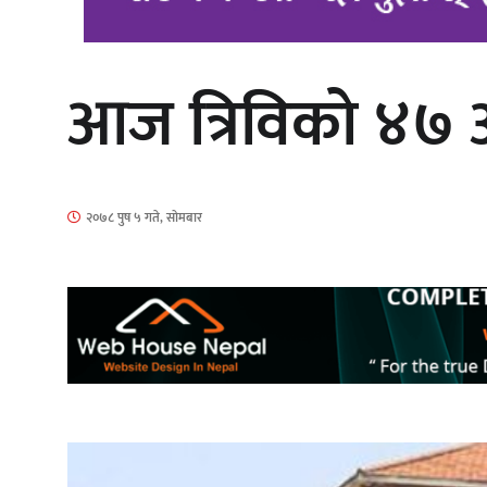
आज त्रिविको ४७ औँ
‘आइतबारको अफिस’ को परिचर्चा सम्पन्न
२०७८ पुष ५ गते, सोमबार
चलचित्र ‘माया भनेकै यस्तो होला’को शीर्ष
गीत सार्वजनिक