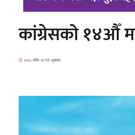
कांग्रेसको १४औँ म
‘आइतबारको अफिस’ को परिचर्चा सम्पन्न
२०७८ मंसिर २४ गते, शुक्रबार
चलचित्र ‘माया भनेकै यस्तो होला’को शीर्ष
गीत सार्वजनिक