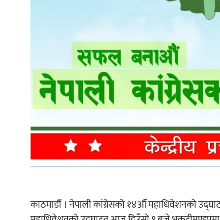
काठमाडौँ । नेपाली कांग्रेसको १४औँ महाधिवेशनको उद्घा
महाधिवेशनको उद्घाटन आज दिउँसो १ बजे भृकुटीमण्डपमा हुन