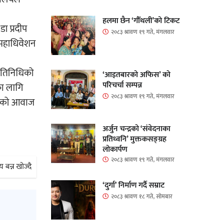
हलमा छैन ‘गौँथली’को टिकट
ा प्रदीप
२०८३ श्रावण १९ गते, मंगलवार
 महाधिवेशन
्रतिनिधिको
‘आइतबारको अफिस’ को
परिचर्चा सम्पन्न
का लागि
२०८३ श्रावण १९ गते, मंगलवार
मञ्चको आवाज
अर्जुन चन्द्रको ‘संवेदनाका
प्रतिध्वनि’ मुक्तकसङ्ग्रह
लोकार्पण
२०८३ श्रावण १९ गते, मंगलवार
य बन्न खोज्दै
‘दुर्गा’ निर्माण गर्दै सम्राट
२०८३ श्रावण १८ गते, सोमबार