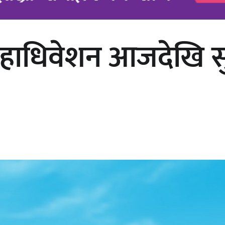
हाधिवेशन आजदेखि सुरु
अर्जुन चन्द्रको ‘संवेदनाका प्रतिध्वनि’
मुक्तकसङ्ग्रह लोकार्पण