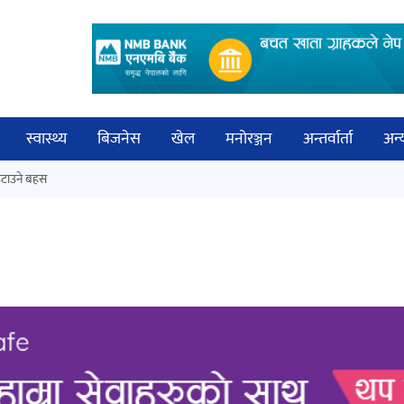
स्वास्थ्य
बिजनेस
खेल
मनोरञ्जन
अन्तर्वार्ता
अन्
विच
टाउने बहस
कक्षा १२ को मौका परीक्षाको नतिजा
बिज्
सार्वजनिक
साह
‘ईयुमा डट कम’ले बुधबारदेखि आफ्नो
औपचारिक सेवा सञ्चालनमा