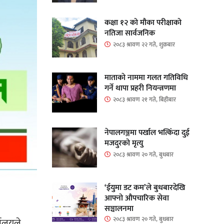
कक्षा १२ को मौका परीक्षाको
नतिजा सार्वजनिक
२०८३ श्रावण २२ गते, शुक्रबार
माताकाे नाममा गलत गतिविधि
गर्ने थापा प्रहरी नियन्त्रणमा
२०८३ श्रावण २१ गते, बिहीबार
नेपालगञ्जमा पर्खाल भत्किँदा दुई
मजदुरको मृत्यु
२०८३ श्रावण २० गते, बुधबार
‘ईयुमा डट कम’ले बुधबारदेखि
आफ्नो औपचारिक सेवा
सञ्चालनमा
२०८३ श्रावण २० गते, बुधबार
यालयले