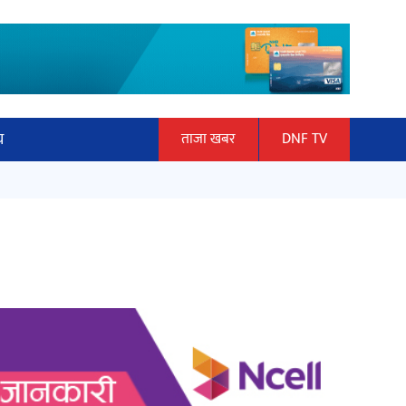
य
ताजा खबर
DNF TV
ार
माताकाे नाममा गलत गतिविधि गर्ने थापा
ञान प्रबिधि
प्रहरी नियन्त्रणमा
ित्य
हलमा छैन ‘गौँथली’को टिकट