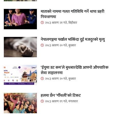
माताकाे नाममा गलत गतिविधि गर्ने थापा प्रहरी
नियन्त्रणमा
२०८३ श्रावण २१ गते, बिहीबार
नेपालगञ्जमा पर्खाल भत्किँदा दुई मजदुरको मृत्यु
२०८३ श्रावण २० गते, बुधबार
‘ईयुमा डट कम’ले बुधबारदेखि आफ्नो औपचारिक
सेवा सञ्चालनमा
२०८३ श्रावण २० गते, बुधबार
हलमा छैन ‘गौँथली’को टिकट
२०८३ श्रावण १९ गते, मंगलवार