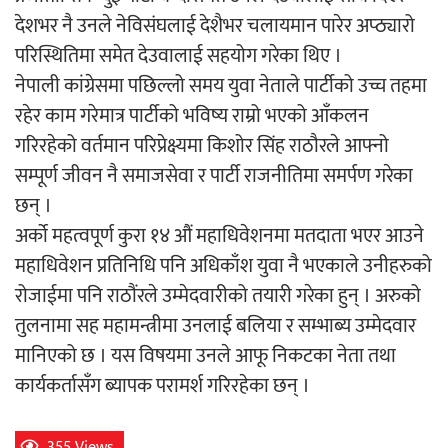
देशभर नै उनले नेविसंघलाई देशैभर चलायमान पारेर अप्ठ्यारो
परिस्थितिमा समेत देउवालाई सहयोग गरेका थिए ।
अर्जुन चन्द्रको ‘संवेदनाका प्रतिध्वनि’
नेपाली कांग्रेसमा पछिल्लो समय युवा नेताले पार्टीको उच्च तहमा
मुक्तकसङ्ग्रह लोकार्पण
रहेर काम गरेमात्र पार्टीको भविष्य राम्रो भएको आँकलन
गरिरहेको वर्तमान परिप्रेक्ष्यमा किशोर सिंह राठौरले आफ्नो
सम्पूर्ण जीवन नै समाजसेवा र पार्टी राजनीतिमा समर्पण गरेका
छन् ।
‘दुर्गा’ निर्माण गर्दै सम्राट
अर्को महत्वपूर्ण कुरा १४ औं महाधिवेशनमा मतदाता भएर आउने
महाधिवेशन प्रतिनिधि पनि अधिकाँश युवा नै भएकाले उनीहरुको
रोजाईमा पनि राठौंरले उम्मेदवारीको तयारी गरेका हुन् । अरुको
तुलनामा सह महामन्त्रीमा उनलाई बलिया र सम्भाब्य उम्मेदवार
मानिएको छ । यस विषयमा उनले आफू निकटका नेता तथा
चलचित्र ‘माया भनेकै यस्तो होला’को शीर्ष गीत
कार्यकर्तासँग ब्यापक परामर्श गरिरहेका छन् ।
सार्वजनिक
355 Views