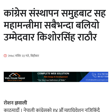
सार्वजनिक
कांग्रेस संस्थापन समुहबाट सह
महामन्त्रीमा सबैभन्दा बलियो
उम्मेदवार किशोरसिंह राठौर
माताकाे नाममा गलत गतिविधि गर्ने थापा प्रहरी
नियन्त्रणमा
२०७८ मंसिर २३ गते, बिहीबार
नेपालगञ्जमा पर्खाल भत्किँदा दुई मजदुरको मृत्यु
रोशन ज्ञवाली
काठमाडौं । नेपाली कांग्रेसको १४ औं महाधिवेशन नजिकिँदै