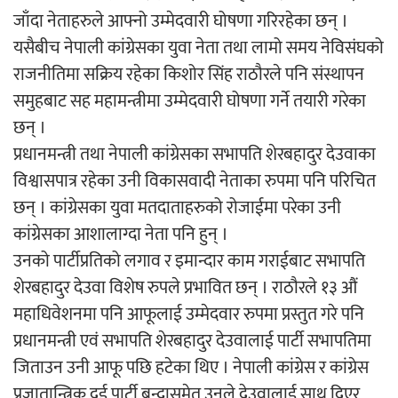
जाँदा नेताहरुले आफ्नो उम्मेदवारी घोषणा गरिरहेका छन् ।
‘ईयुमा डट कम’ले बुधबारदेखि आफ्नो
यसैबीच नेपाली कांग्रेसका युवा नेता तथा लामो समय नेविसंघको
औपचारिक सेवा सञ्चालनमा
राजनीतिमा सक्रिय रहेका किशोर सिंह राठौरले पनि संस्थापन
समुहबाट सह महामन्त्रीमा उम्मेदवारी घोषणा गर्ने तयारी गरेका
छन् ।
प्रधानमन्त्री तथा नेपाली कांग्रेसका सभापति शेरबहादुर देउवाका
हलमा छैन ‘गौँथली’को टिकट
विश्वासपात्र रहेका उनी विकासवादी नेताका रुपमा पनि परिचित
छन् । कांग्रेसका युवा मतदाताहरुको रोजाईमा परेका उनी
कांग्रेसका आशालाग्दा नेता पनि हुन् ।
उनको पार्टीप्रतिको लगाव र इमान्दार काम गराईबाट सभापति
शेरबहादुर देउवा विशेष रुपले प्रभावित छन् । राठौरले १३ औं
‘आइतबारको अफिस’ को परिचर्चा सम्पन्न
महाधिवेशनमा पनि आफूलाई उम्मेदवार रुपमा प्रस्तुत गरे पनि
प्रधानमन्त्री एवं सभापति शेरबहादुर देउवालाई पार्टी सभापतिमा
जिताउन उनी आफू पछि हटेका थिए । नेपाली कांग्रेस र कांग्रेस
प्रजातान्त्रिक दुई पार्टी बन्दासमेत उनले देउवालाई साथ दिएर