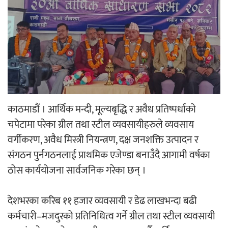
‘ईयुमा डट कम’ले बुधबारदेखि आफ्नो
औपचारिक सेवा सञ्चालनमा
हलमा छैन ‘गौँथली’को टिकट
काठमाडौं । आर्थिक मन्दी, मूल्यबृद्धि र अवैध प्रतिष्पर्धाको
चपेटामा परेका ग्रील तथा स्टील व्यवसायीहरुले व्यवसाय
वर्गीकरण, अवैध मिस्त्री नियन्त्रण, दक्ष जनशक्ति उत्पादन र
संगठन पुर्नगठनलाई प्राथमिक एजेण्डा बनाउँदै आगामी वर्षका
ठोस कार्ययोजना सार्वजनिक गरेका छन् ।
‘आइतबारको अफिस’ को परिचर्चा सम्पन्न
देशभरका करिब ११ हजार व्यवसायी र डेढ लाखभन्दा बढी
कर्मचारी–मजदुरको प्रतिनिधित्व गर्ने ग्रील तथा स्टील व्यवसायी