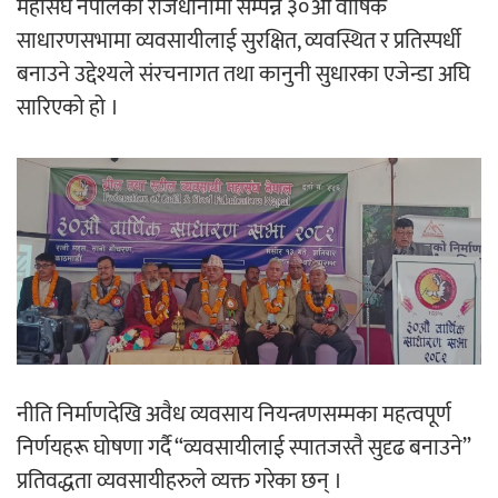
महासंघ नेपालको राजधानीमा सम्पन्न ३०औँ वार्षिक
साधारणसभामा व्यवसायीलाई सुरक्षित, व्यवस्थित र प्रतिस्पर्धी
अर्जुन चन्द्रको ‘संवेदनाका प्रतिध्वनि’
बनाउने उद्देश्यले संरचनागत तथा कानुनी सुधारका एजेन्डा अघि
मुक्तकसङ्ग्रह लोकार्पण
सारिएको हो ।
‘दुर्गा’ निर्माण गर्दै सम्राट
नीति निर्माणदेखि अवैध व्यवसाय नियन्त्रणसम्मका महत्वपूर्ण
चलचित्र ‘माया भनेकै यस्तो होला’को शीर्ष गीत
निर्णयहरू घोषणा गर्दै “व्यवसायीलाई स्पातजस्तै सुदृढ बनाउने”
सार्वजनिक
प्रतिवद्धता व्यवसायीहरुले व्यक्त गरेका छन् ।