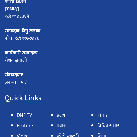
गणेश जि.सी
(अध्यक्ष)
९८५१०७६३६५
सम्पादक: दिपु खड्का
फोन: ९८५११७८७२६
कार्यकारी सम्पादकः
रोशन ज्ञवाली
संवाददाताः
अंकध्वज मोते
Quick Links
DNF TV
प्रदेश
विचार
Feature
प्रवास
विचित्र संसार
Video
फोटो ग्यालरी
शिक्षा