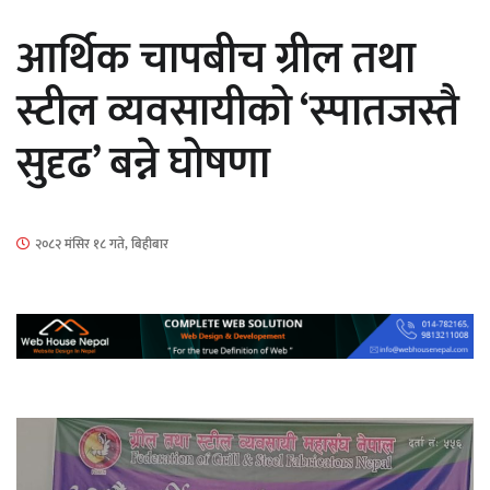
सार्वजनिक
आर्थिक चापबीच ग्रील तथा
स्टील व्यवसायीको ‘स्पातजस्तै
सुदृढ’ बन्ने घोषणा
माताकाे नाममा गलत गतिविधि गर्ने थापा प्रहरी
नियन्त्रणमा
२०८२ मंसिर १८ गते, बिहीबार
नेपालगञ्जमा पर्खाल भत्किँदा दुई मजदुरको मृत्यु