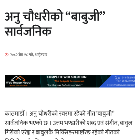
सार्वजनिक
अनु चौधरीको “बाबुजी”
सार्वजनिक
माताकाे नाममा गलत गतिविधि गर्ने थापा प्रहरी
२०८२ जेष्ठ १८ गते, आईतवार
नियन्त्रणमा
नेपालगञ्जमा पर्खाल भत्किँदा दुई मजदुरको मृत्यु
काठमाडौं । अनु चौधरीको स्वरमा रहेको गीत ‘बाबुजी‘’
सार्वजनिक भएको छ । उत्तम भण्डारीको शब्द एवं संगीत, बावुल
गिरीको एरेञ्ज र बावुलकै मिक्सिङरमाष्टरिङ रहेको गीतको