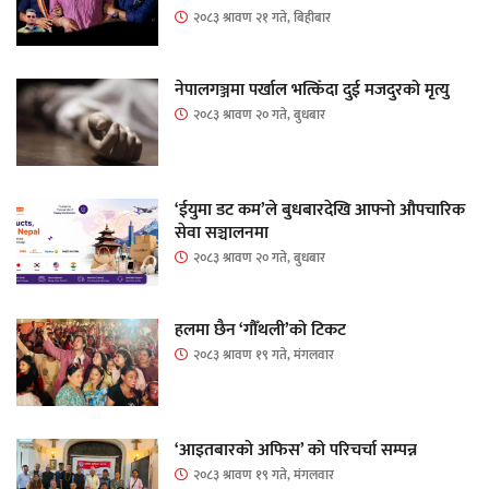
२०८३ श्रावण २१ गते, बिहीबार
नेपालगञ्जमा पर्खाल भत्किँदा दुई मजदुरको मृत्यु
२०८३ श्रावण २० गते, बुधबार
‘ईयुमा डट कम’ले बुधबारदेखि आफ्नो औपचारिक
सेवा सञ्चालनमा
२०८३ श्रावण २० गते, बुधबार
हलमा छैन ‘गौँथली’को टिकट
२०८३ श्रावण १९ गते, मंगलवार
‘आइतबारको अफिस’ को परिचर्चा सम्पन्न
२०८३ श्रावण १९ गते, मंगलवार