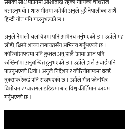
सबैको साथ पाउनेमा आशावादी रहेको गायिका चौधरीले
बताउनुभयो । थारु गीतमा जमेकी अनुले थुप्रै नेपालीका साथै
अर्जुन चन्द्रको ‘संवेदनाका प्रतिध्वनि’
हिन्दी गीत पनि गाउनुभएको छ ।
मुक्तकसङ्ग्रह लोकार्पण
अनुले नेपाली चलचित्रमा पनि अभिनय गर्नुभएको छ । उहाँले मह
जोडी, धिरने शाक्य लगायतसँग अभिनय गर्नुभएको छ ।
कोरियोग्राफरमा पनि कुशल अनु हालै ‘आमा आज पनि
‘दुर्गा’ निर्माण गर्दै सम्राट
रुन्छिन’मा अनुबन्धित हुनुभएको छ । उहाँले हालै अवार्ड पनि
पाउनुभएको थियो । अनुले निर्देशन र कोरियोग्राफमा वर्ल्ड
बुकअफ रेकर्ड पनि राख्नुभएको छ । उहाँले गीत प्लेनभित्र
विमोचन र प्यारागलाइडिङमा बाट विश्व कीर्तिमान कायम
गर्नुभएको छ ।
चलचित्र ‘माया भनेकै यस्तो होला’को शीर्ष गीत
सार्वजनिक