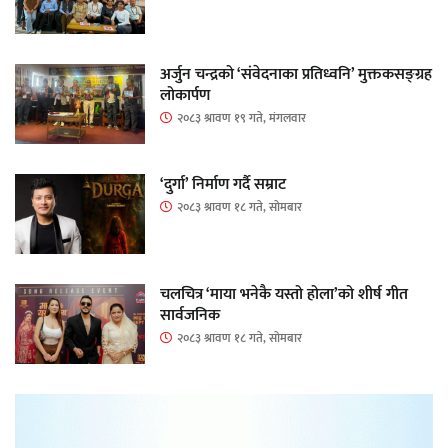
अर्जुन चन्द्रको ‘संवेदनाका प्रतिध्वनि’ मुक्तकसङ्ग्रह
लोकार्पण
२०८३ श्रावण १९ गते, मंगलवार
‘दुर्गा’ निर्माण गर्दै सम्राट
२०८३ श्रावण १८ गते, सोमबार
चलचित्र ‘माया भनेकै यस्तो होला’को शीर्ष गीत
सार्वजनिक
२०८३ श्रावण १८ गते, सोमबार