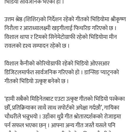
भिडियो सार्वजनिक भएको हो ।
‘ईयुमा डट कम’ले बुधबारदेखि आफ्नो
औपचारिक सेवा सञ्चालनमा
उत्तम श्रेष्ठ (शिशिर)को निर्देशन रहेको गीतको भिडियोमा श्रीकृष्ण
निरौला र आराध्यालक्ष्मी खड्गीलाई फिचरिङ गरिएको छ ।
विशाल थापा र टिमको सिनेमेटोग्राफी रहेको भिडियोमा मीन
रावलको दृश्य सम्पादन रहेको छ ।
हलमा छैन ‘गौँथली’को टिकट
विशाल कैनीको कोरियोग्राफी रहेको भिडियो ओएसआर
डिजिटलमार्फत सार्वजनिक गरिएको हो । डान्सिङ प्याट्रनको
गीतको भिडियो उत्कृष्ट बनेको छ ।
‘हामी सबैको मिहिनेतबाट एउटा उत्कृष्ट गीतको भिडियो पस्केका
‘आइतबारको अफिस’ को परिचर्चा सम्पन्न
छौँ, प्रतिक्रियाका साथै साथ सपोर्टको अपेक्षा गर्दछौ’, गायिका
चौधरीले भन्नुभयो । उहाँका थुप्रै गीत श्रोतारदर्शकको रोजाइमा
पर्न सफल भएका छन् । आफ्ना अन्य गीत जस्तै यसले पनि