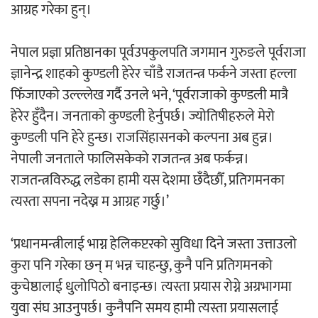
आग्रह गरेका हुन्।
चलचित्र ‘माया भनेकै यस्तो होला’को शीर्ष गीत
नेपाल प्रज्ञा प्रतिष्ठानका पूर्वउपकुलपति जगमान गुरुङले पूर्वराजा
सार्वजनिक
ज्ञानेन्द्र शाहको कुण्डली हेरेर चाँडै राजतन्त्र फर्कने जस्ता हल्ला
फिँजाएको उल्ल्लेख गर्दै उनले भने, ‘पूर्वराजाको कुण्डली मात्रै
हेरेर हुँदैन। जनताको कुण्डली हेर्नुपर्छ। ज्योतिषीहरुले मेरो
कुण्डली पनि हेरे हुन्छ। राजसिंहासनको कल्पना अब हुन्न।
काठमाडौं युथ कन्क्लेभ २०२६ भव्यताका साथ
नेपाली जनताले फालिसकेको राजतन्त्र अब फर्कन्न।
सम्पन्न
राजतन्त्रविरुद्ध लडेका हामी यस देशमा छँदैछौँ, प्रतिगमनका
त्यस्ता सपना नदेख्न म आग्रह गर्छु।’
‘प्रधानमन्त्रीलाई भाग्न हेलिकप्टरको सुविधा दिने जस्ता उत्ताउलो
कुरा पनि गरेका छन् म भन्न चाहन्छु, कुनै पनि प्रतिगमनको
गीति एल्बम ‘जागृति’ लोकार्पण
कुचेष्ठालाई धुलोपिठो बनाइन्छ। त्यस्ता प्रयास रोग्ने अग्रभागमा
युवा संघ आउनुपर्छ। कुनैपनि समय हामी त्यस्ता प्रयासलाई