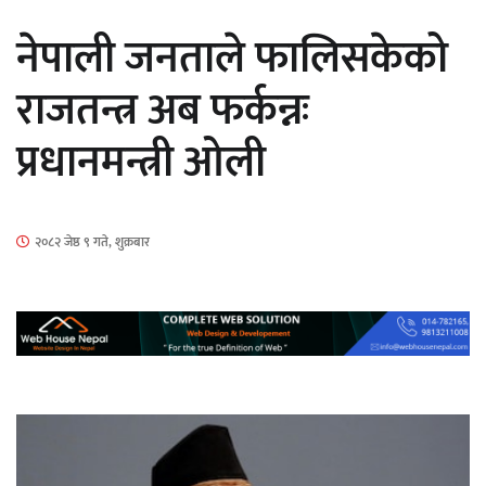
नेपाली जनताले फालिसकेको
राजतन्त्र अब फर्कन्नः
प्रधानमन्त्री ओली
‘ईयुमा डट कम’ले बुधबारदेखि आफ्नो
औपचारिक सेवा सञ्चालनमा
२०८२ जेष्ठ ९ गते, शुक्रबार
हलमा छैन ‘गौँथली’को टिकट