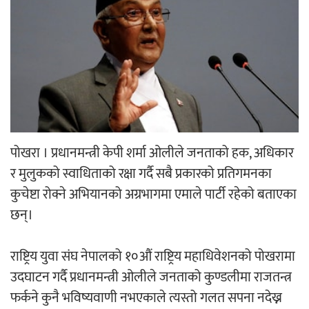
‘आइतबारको अफिस’ को परिचर्चा सम्पन्न
अर्जुन चन्द्रको ‘संवेदनाका प्रतिध्वनि’
मुक्तकसङ्ग्रह लोकार्पण
पोखरा । प्रधानमन्त्री केपी शर्मा ओलीले जनताको हक, अधिकार
र मुलुकको स्वाधिताको रक्षा गर्दै सबै प्रकारको प्रतिगमनका
कुचेष्टा रोक्ने अभियानको अग्रभागमा एमाले पार्टी रहेको बताएका
छन्।
‘दुर्गा’ निर्माण गर्दै सम्राट
राष्ट्रिय युवा संघ नेपालको १०औं राष्ट्रिय महाधिवेशनको पोखरामा
उदघाटन गर्दै प्रधानमन्त्री ओलीले जनताको कुण्डलीमा राजतन्त्र
फर्कने कुनै भविष्यवाणी नभएकाले त्यस्तो गलत सपना नदेख्न