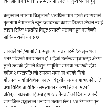
दिन आयोजित पत्रकार सम्मेलनमा उनले यो कुरा भनेका हुन् ।
‘ईयुमा डट कम’ले बुधबारदेखि आफ्नो
औपचारिक सेवा सञ्चालनमा
बेलुकाको समयमा बिजुलीको अत्यधिक माग रहेको तर त्यसको
तुलनामा नेपालतर्फ न्यून उत्पादनका कारण सिस्टम स्टेबल नभई
लाइन ट्रिपिङ्ग भइरहँदा विद्युत् प्रणाली सञ्चालन हुन नसकेको
प्राधिकरणको भनाइ छ ।
हलमा छैन ‘गौँथली’को टिकट
शाक्यले भने, ‘सामाजिक सञ्जालमा अब लोडसेडिङ सुरू भयो
भनेर गरिएको प्रचार गलत हो । हिजो ढल्केवर मुजफरपुर क्षेत्रमा
ठूलो रुखको हाँगाले विद्युत् आपूर्तिमा समस्या ल्याएको रहेछ ।
करिब २ घण्टापछि त्यो समस्या समाधान भएको थियो ।
मौसमजन्य गतिविधिका कारण विद्युतीय संरचनामा भएको क्षति
‘आइतबारको अफिस’ को परिचर्चा सम्पन्न
तथा विविध प्राविधिक समस्याका कारण सिर्जना भएको
प्रतिकूल अवस्थालाई अब इन्भर्टर र मैनबत्तीको दिन आए भन्दै
सामाजिक सञ्जालका भनाइमा सत्यता छैन । अब नेपालमा पुनः