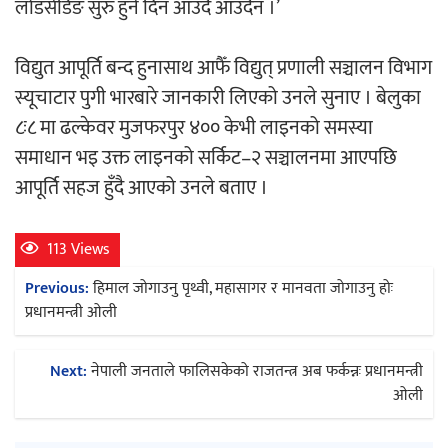
लोडसेडिङ सुरु हुने दिन आउँदै आउँदैन ।’
अर्जुन चन्द्रको ‘संवेदनाका प्रतिध्वनि’
विद्युत आपूर्ति बन्द हुनासाथ आफैँ विद्युत् प्रणाली सञ्चालन विभाग
मुक्तकसङ्ग्रह लोकार्पण
स्यूचाटार पुगी भारबारे जानकारी लिएको उनले सुनाए । बेलुका
८ः८ मा ढल्केवर मुजफरपुर ४०० केभी लाइनको समस्या
समाधान भइ उक्त लाइनको सर्किट–२ सञ्चालनमा आएपछि
आपूर्ति सहज हुँदै आएको उनले बताए ।
‘दुर्गा’ निर्माण गर्दै सम्राट
113 Views
Post
Previous:
हिमाल जोगाउनु पृथ्वी, महासागर र मानवता जोगाउनु होः
navigation
प्रधानमन्त्री ओली
Next:
नेपाली जनताले फालिसकेको राजतन्त्र अब फर्कन्नः प्रधानमन्त्री
चलचित्र ‘माया भनेकै यस्तो होला’को शीर्ष गीत
ओली
सार्वजनिक