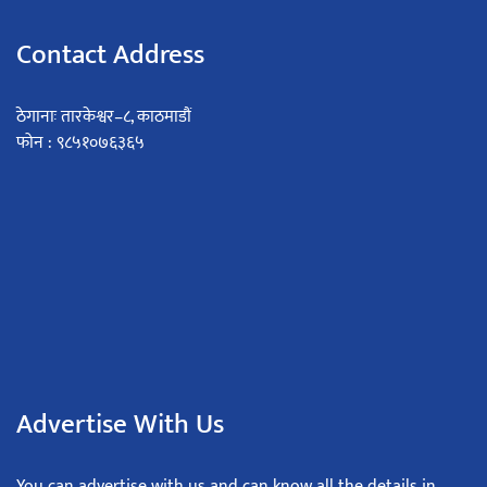
Contact Address
ठेगानाः तारकेश्वर–८, काठमाडौं
फोन : ९८५१०७६३६५
Advertise With Us
You can advertise with us and can know all the details in