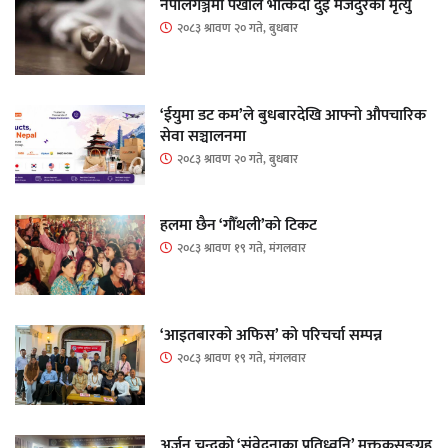
नेपालगञ्जमा पर्खाल भत्किँदा दुई मजदुरको मृत्यु
२०८३ श्रावण २० गते, बुधबार
‘ईयुमा डट कम’ले बुधबारदेखि आफ्नो औपचारिक
सेवा सञ्चालनमा
२०८३ श्रावण २० गते, बुधबार
हलमा छैन ‘गौँथली’को टिकट
२०८३ श्रावण १९ गते, मंगलवार
‘आइतबारको अफिस’ को परिचर्चा सम्पन्न
२०८३ श्रावण १९ गते, मंगलवार
अर्जुन चन्द्रको ‘संवेदनाका प्रतिध्वनि’ मुक्तकसङ्ग्रह