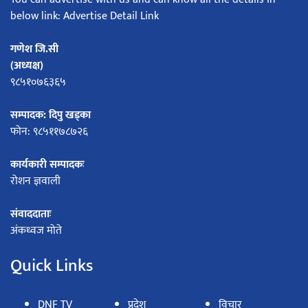
below link: Advertise Detail Link
गणेश जि.सी
(अध्यक्ष)
९८५१०७६३६५
सम्पादक: दिपु खड्का
फोन: ९८५११७८७२६
कार्यकारी सम्पादकः
रोशन ज्ञवाली
संवाददाताः
अंकध्वज मोते
Quick Links
DNF TV
प्रदेश
विचार