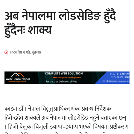
सार्वजनिक
अब नेपालमा लोडसेडिङ हुँदै
हुँदैनः शाक्य
माताकाे नाममा गलत गतिविधि गर्ने थापा प्रहरी
२०८२ जेष्ठ २ गते, शुक्रबार
नियन्त्रणमा
नेपालगञ्जमा पर्खाल भत्किँदा दुई मजदुरको मृत्यु
काठमाडौं । नेपाल विद्युत् प्राधिकरणका प्रबन्ध निर्देशक
हितेन्द्रदेव शाक्यले अब नेपालमा लोडसेडिङ नहुने बताएका छन्
। हिजो बेलुका बिजुली झ्याप्प–झ्याप्प भएको विषयमा प्रष्टीकरण