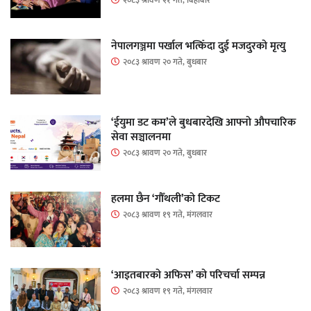
२०८३ श्रावण २१ गते, बिहीबार
नेपालगञ्जमा पर्खाल भत्किँदा दुई मजदुरको मृत्यु
२०८३ श्रावण २० गते, बुधबार
‘ईयुमा डट कम’ले बुधबारदेखि आफ्नो औपचारिक
सेवा सञ्चालनमा
२०८३ श्रावण २० गते, बुधबार
हलमा छैन ‘गौँथली’को टिकट
२०८३ श्रावण १९ गते, मंगलवार
‘आइतबारको अफिस’ को परिचर्चा सम्पन्न
२०८३ श्रावण १९ गते, मंगलवार