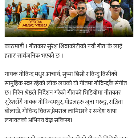
‘ईयुमा डट कम’ले बुधबारदेखि आफ्नो
औपचारिक सेवा सञ्चालनमा
काठमाडौं । गीतकार सुरेश शिवाकोटीको नयाँ गीत ‘के लाई
हतार’ सार्वजनिक भएको छ ।
हलमा छैन ‘गौँथली’को टिकट
गायक गोविन्द मधुर आचार्य, सुष्मा बिसी र विन्दु विसीको
सामुहिक स्वर रहेको लोक लयको यो गीतमा गोविन्दकै संगीत
छ। निरेन श्रेष्ठले निर्देशन गरेको गीतको भिडियोमा गीतकार
सुरेशसँगै गायक गोविन्दमधुर, मोडलहरु जुना गरूङ्ग, सञ्चिता
‘आइतबारको अफिस’ को परिचर्चा सम्पन्न
बोलाखे, गोविन्द विवस,प्रेमराज लामिछाने र सन्देश थापा
लगायतको अभिनय देख्न सकिन्छ।