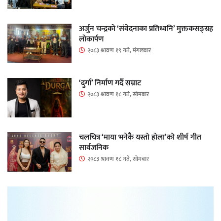
अर्जुन चन्द्रको ‘संवेदनाका प्रतिध्वनि’ मुक्तकसङ्ग्रह
लोकार्पण
२०८३ श्रावण १९ गते, मंगलवार
‘दुर्गा’ निर्माण गर्दै सम्राट
२०८३ श्रावण १८ गते, सोमबार
चलचित्र ‘माया भनेकै यस्तो होला’को शीर्ष गीत
सार्वजनिक
२०८३ श्रावण १८ गते, सोमबार