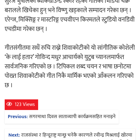
सुरज भुषालको ब्याकग्राउन्ड स्कोर रहेको गीतको भिडियो चक्र
बरालले खिचेका हुन् भने विष्णु खड्काले सम्पादन गरेका छन् ।
अर्जुन चन्द्रको ‘संवेदनाका प्रतिध्वनि’
एरेन्ज, मिक्सिङ्ग र मास्टरिङ्ग एचवीएन किस्मतले स्टुडियो वनडिवी
मुक्तकसङ्ग्रह लोकार्पण
एचडीमा गरेका छन् ।
गीतसंगीतमा सधैं रुचि राख्ने शिवाकोटीको यो सांगीतिक कोशेली
‘के लाई हतार’ गोविन्द मधुर आचार्यको युटुब च्यानलमार्फत
सार्वजनिक गरिएको छ । टिपिकल शब्द चयन र भाषा छनोटमा
‘दुर्गा’ निर्माण गर्दै सम्राट
पोख्त शिवाकोटीको गीत निकै मार्मिक भएको आँकलन गरिएको
छ ।
123 Views
Post
Previous:
सगरमाथा दिवस साताव्यापी कार्यक्रमसहित मनाइने
चलचित्र ‘माया भनेकै यस्तो होला’को शीर्ष गीत
navigation
सार्वजनिक
Next:
राजसंस्था र हिन्दूराष्ट्र मान्छु भनेकै कारणले रवीन्द्र मिश्रलाई खोरमा