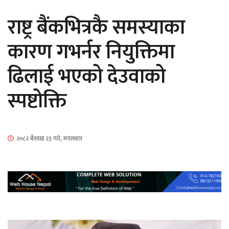
सार्वजनिक
राष्ट्र बैंकभित्रकै समस्याका
कारण गभर्नर नियुक्तिमा
ढिलाई भएको देउवाको
माताकाे नाममा गलत गतिविधि गर्ने थापा प्रहरी
स्पष्टोक्ति
नियन्त्रणमा
२०८२ बैशाख २३ गते, मंगलवार
नेपालगञ्जमा पर्खाल भत्किँदा दुई मजदुरको मृत्यु