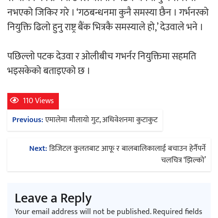
नभएको जिकिर गरे । ‘गठबन्धनमा कुनै समस्या छैन । गर्भनरको
नियुक्ति ढिलो हुनु राष्ट्र बैंक भित्रकै समस्याले हो,’ देउवाले भने ।
अर्जुन चन्द्रको ‘संवेदनाका प्रतिध्वनि’
मुक्तकसङ्ग्रह लोकार्पण
पछिल्लो पटक देउवा र ओलीबीच गभर्नर नियुक्तिमा सहमति
भइसकेको बताइएको छ ।
110 Views
‘दुर्गा’ निर्माण गर्दै सम्राट
Post
Previous:
एमालेमा मौलायो गुट, अधिवेशनमा कुटाकुट
navigation
Next:
डिजिटल कुलतबाट आफू र बालबालिकालाई बचाउन हेर्नैपर्ने
चलचित्र ‘झिल्को’
चलचित्र ‘माया भनेकै यस्तो होला’को शीर्ष गीत
Leave a Reply
सार्वजनिक
Your email address will not be published.
Required fields