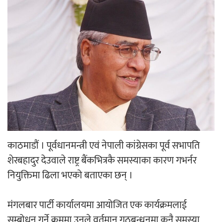
‘ईयुमा डट कम’ले बुधबारदेखि आफ्नो
औपचारिक सेवा सञ्चालनमा
हलमा छैन ‘गौँथली’को टिकट
काठमाडौं । पूर्वधानमन्त्री एवं नेपाली कांग्रेसका पूर्व सभापति
शेरबहादुर देउवाले राष्ट्र बैंकभित्रकै समस्याका कारण गभर्नर
‘आइतबारको अफिस’ को परिचर्चा सम्पन्न
नियुक्तिमा ढिला भएको बताएका छन् ।
मंगलबार पार्टी कार्यालयमा आयोजित एक कार्यक्रमलाई
सम्बोधन गर्ने क्रममा उनले वर्तमान गठबन्धनमा कुनै समस्या