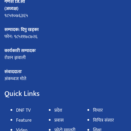
गणेश जि.सी
(अध्यक्ष)
९८५१०७६३६५
सम्पादक: दिपु खड्का
फोन: ९८५११७८७२६
कार्यकारी सम्पादकः
रोशन ज्ञवाली
संवाददाताः
अंकध्वज मोते
Quick Links
DNF TV
प्रदेश
विचार
Feature
प्रवास
विचित्र संसार
Video
फोटो ग्यालरी
शिक्षा