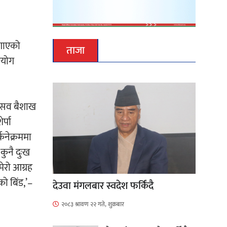
लगाएको
ताजा
रयोग
त्सव बैशाख
र्पा
कनेक्रममा
कुनै दुःख
मेरो आग्रह
ो बिंड,’–
देउवा मंगलबार स्वदेश फर्किंदै
२०८३ श्रावण २२ गते, शुक्रबार