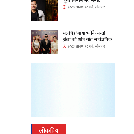
‘दुर्गा’ निर्माण गर्दै सम्राट
२०८३ श्रावण १८ गते, सोमबार
चलचित्र ‘माया भनेकै यस्तो
होला’को शीर्ष गीत सार्वजनिक
२०८३ श्रावण १८ गते, सोमबार
लोकप्रिय