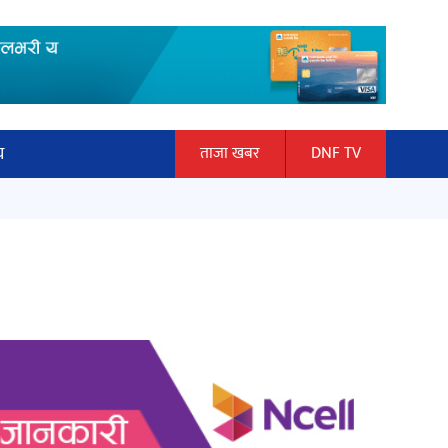
य
ताजा खबर
DNF TV
ार
माताकाे नाममा गलत गतिविधि गर्ने थापा
ञान प्रबिधि
प्रहरी नियन्त्रणमा
ित्य
हलमा छैन ‘गौँथली’को टिकट