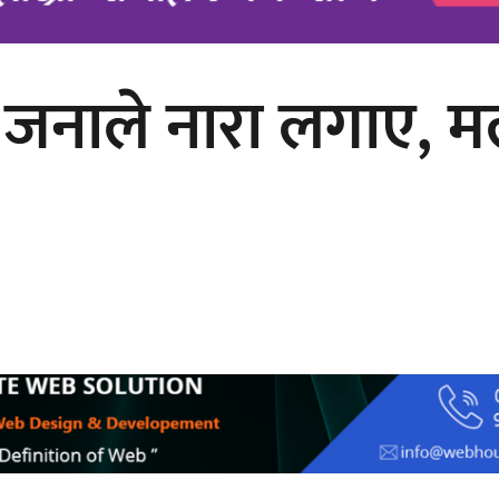
ार जनाले नारा लगाए, म
अर्जुन चन्द्रको ‘संवेदनाका प्रतिध्वनि’
मुक्तकसङ्ग्रह लोकार्पण