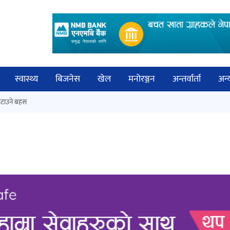
स्वास्थ्य
बिजनेस
खेल
मनोरञ्जन
अन्तर्वार्ता
अन्
विच
टाउने बहस
कक्षा १२ को मौका परीक्षाको नतिजा
बिज्
सार्वजनिक
साह
‘ईयुमा डट कम’ले बुधबारदेखि आफ्नो
औपचारिक सेवा सञ्चालनमा