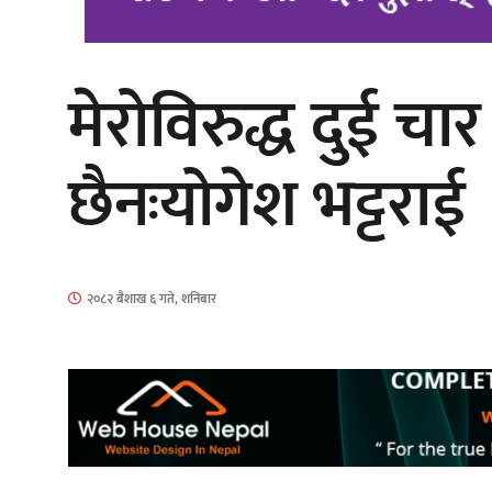
मेरोविरुद्ध दुई च
‘आइतबारको अफिस’ को परिचर्चा सम्पन्न
छैनःयोगेश भट्टराई
चलचित्र ‘माया भनेकै यस्तो होला’को शीर्ष
२०८२ बैशाख ६ गते, शनिबार
गीत सार्वजनिक