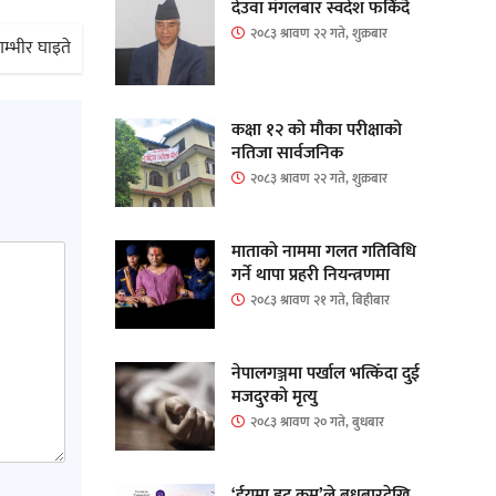
देउवा मंगलबार स्वदेश फर्किंदै
२०८३ श्रावण २२ गते, शुक्रबार
गम्भीर घाइते
कक्षा १२ को मौका परीक्षाको
नतिजा सार्वजनिक
२०८३ श्रावण २२ गते, शुक्रबार
माताकाे नाममा गलत गतिविधि
गर्ने थापा प्रहरी नियन्त्रणमा
२०८३ श्रावण २१ गते, बिहीबार
नेपालगञ्जमा पर्खाल भत्किँदा दुई
मजदुरको मृत्यु
२०८३ श्रावण २० गते, बुधबार
‘ईयुमा डट कम’ले बुधबारदेखि